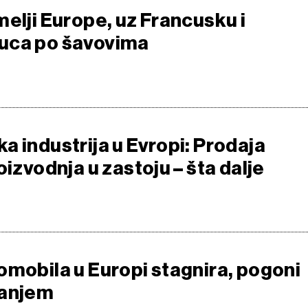
elji Europe, uz Francusku i
uca po šavovima
a industrija u Evropi: Prodaja
oizvodnja u zastoju – šta dalje
omobila u Europi stagnira, pogoni
ranjem