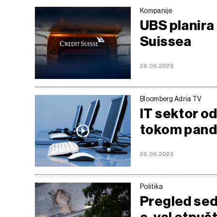
Kompanije
UBS planira
Suissea
28.06.2023
Bloomberg Adria TV
IT sektor o
tokom pand
26.06.2023
Politika
Pregled sed