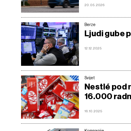
20.05.2026
Berze
Ljudi gube p
12.12.2025
Svijet
Nestlé pod 
16.000 radn
16.10.2025
Kompanije