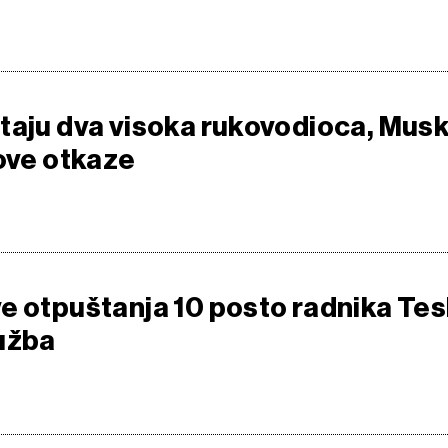
taju dva visoka rukovodioca, Mus
nove otkaze
e otpuštanja 10 posto radnika Tes
užba