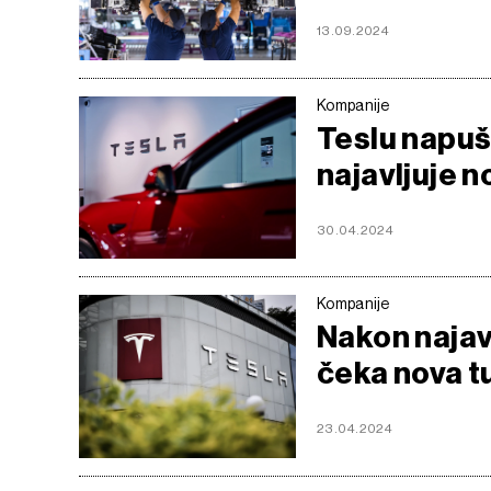
13.09.2024
Kompanije
Teslu napuš
najavljuje 
30.04.2024
Kompanije
Nakon najav
čeka nova t
23.04.2024