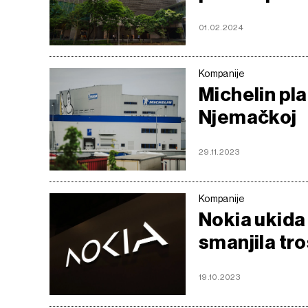
01.02.2024
Kompanije
Michelin pla
Njemačkoj
29.11.2023
Kompanije
Nokia ukida
smanjila tr
19.10.2023