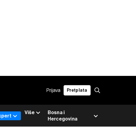
Prijava
Pretplata
Više
Bosna i
xpert
Hercegovina