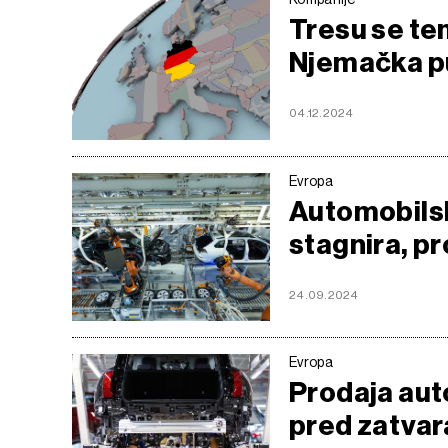
Tresu se tem
Njemačka p
04.12.2024
Evropa
Automobilsk
stagnira, pr
24.09.2024
Evropa
Prodaja aut
pred zatva