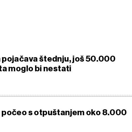
pojačava štednju, još 50.000
ta moglo bi nestati
 počeo s otpuštanjem oko 8.000