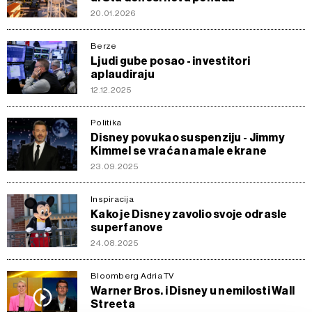
20.01.2026
Berze
Ljudi gube posao - investitori
aplaudiraju
12.12.2025
Politika
Disney povukao suspenziju - Jimmy
Kimmel se vraća na male ekrane
23.09.2025
Inspiracija
Kako je Disney zavolio svoje odrasle
superfanove
24.08.2025
Bloomberg Adria TV
Warner Bros. i Disney u nemilosti Wall
Streeta