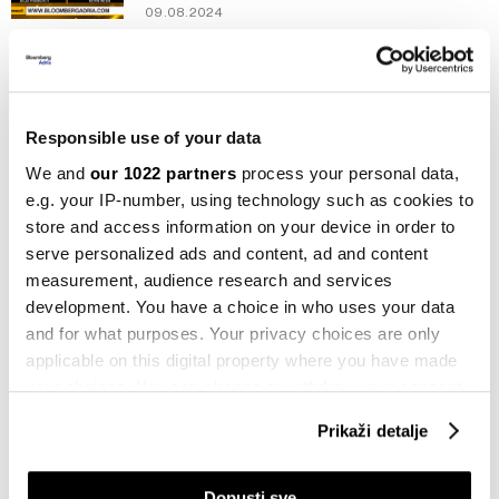
09.08.2024
Bloomberg Adria TV
Zašto Disney i Warner Bros. ulaze u
streaming trku zajedničkim snagama?
10.05.2024
Responsible use of your data
We and
our 1022 partners
process your personal data,
Kompanije
e.g. your IP-number, using technology such as cookies to
Disney planira da kupi udio u
store and access information on your device in order to
poslovanju Hulua
serve personalized ads and content, ad and content
02.11.2023
measurement, audience research and services
development. You have a choice in who uses your data
Bloomberg Adria TV
Burze nisu uvjerene da je Disney i dalje
and for what purposes. Your privacy choices are only
ono što je nekad bio
applicable on this digital property where you have made
08.09.2023
your choices. You can change or withdraw your consent
any time from the Cookie Declaration or by clicking on
Prikaži detalje
Komentar
the Privacy trigger icon.
Umjetna inteligencija rasvjetljava sve
holivudsko licemjerje
If you allow, we would also like to:
Dopusti sve