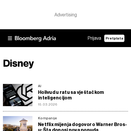
Prijava
Pretplata
Disney
AI
Holivud u ratu sa vještačkom
inteligencijom
15.03.2026
Kompanije
Netflix mijenja dogovor o Warner Bros-
u: Šta donosi nova ponuda