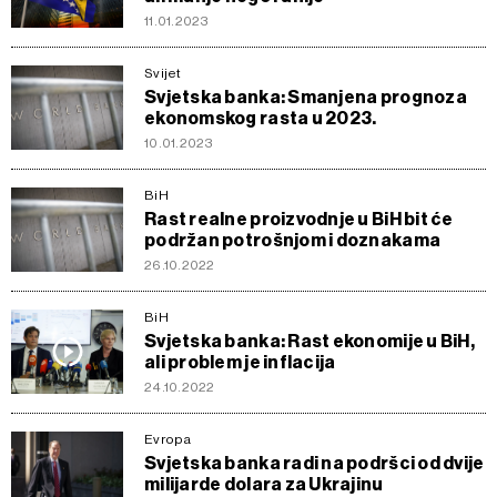
11.01.2023
Svijet
Svjetska banka: Smanjena prognoza
ekonomskog rasta u 2023.
10.01.2023
BiH
Rast realne proizvodnje u BiH bit će
podržan potrošnjom i doznakama
26.10.2022
BiH
Svjetska banka: Rast ekonomije u BiH,
ali problem je inflacija
24.10.2022
Evropa
Svjetska banka radi na podršci od dvije
milijarde dolara za Ukrajinu