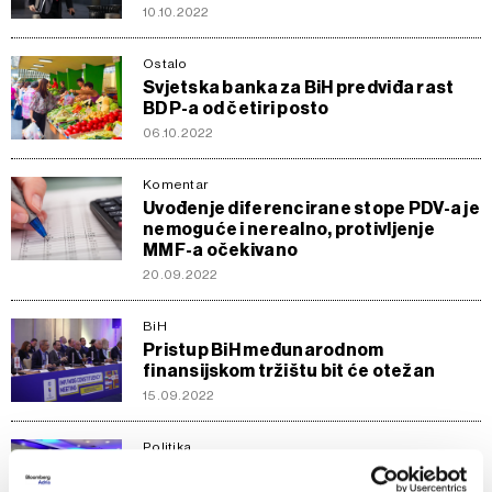
10.10.2022
Ostalo
Svjetska banka za BiH predviđa rast
BDP-a od četiri posto
06.10.2022
Komentar
Uvođenje diferencirane stope PDV-a je
nemoguće i nerealno, protivljenje
MMF-a očekivano
20.09.2022
BiH
Pristup BiH međunarodnom
finansijskom tržištu bit će otežan
15.09.2022
Politika
Softić: Radimo na poboljšanju
prekograničnih plaćanja