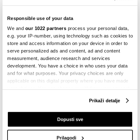
15.09.2022
Responsible use of your data
Politika
Projekti Svjetske banke u BiH premašili
We and
our 1022 partners
process your personal data,
2,5 milijardi dolara
e.g. your IP-number, using technology such as cookies to
14.09.2022
store and access information on your device in order to
serve personalized ads and content, ad and content
Politika
measurement, audience research and services
Vlada FBiH: Finansijske institucije
development. You have a choice in who uses your data
spremne poduprijeti ključne reforme
and for what purposes. Your privacy choices are only
14.09.2022
applicable on this digital property where you have made
your choices. You can change or withdraw your consent
Politika
any time from the Cookie Declaration or by clicking on
R. Srpska za aranžman s MMF-om i
Prikaži detalje
projekte Svjetske banke
the Privacy trigger icon.
13.09.2022
If you allow, we would also like to:
Dopusti sve
BiH
Collect information about your geographical
Prva analiza: BiH reformama može
location which can be accurate to within several
doći do zelenog kapitala
Prilagodi