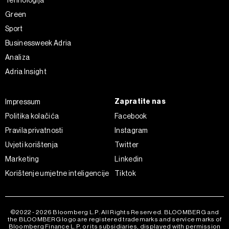
Tehnologija
Green
Sport
Businessweek Adria
Analiza
Adria Insight
Zapratite nas
Impressum
Politika kolačića
Facebook
Pravila privatnosti
Instagram
Uvjeti korištenja
Twitter
Marketing
Linkedin
Korištenje umjetne inteligencije
Tiktok
©2022 - 2026 Bloomberg L.P. All Rights Reserved. BLOOMBERG and
the BLOOMBERG logo are registered trademarks and service marks of
Bloomberg Finance L.P. or its subsidiaries, displayed with permission