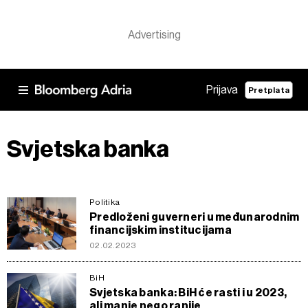
Prijava
Pretplata
Svjetska banka
Politika
Predloženi guverneri u međunarodnim
financijskim institucijama
02.02.2023
BiH
Svjetska banka: BiH će rasti i u 2023,
ali manje nego ranije