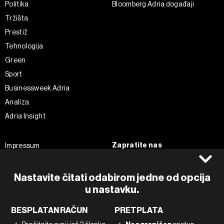
Politika
Bloomberg Adria događaji
Tržišta
Prestiž
Tehnologija
Green
Sport
Businessweek Adria
Analiza
Adria Insight
Zapratite nas
Impressum
Politika kolačića
Facebook
Pravila privatnosti
Instagram
Nastavite čitati odabirom jedne od opcija
Uvjeti korištenja
u nastavku.
Twitter
Marketing
Linkedin
BESPLATAN RAČUN
PRETPLATA
Korištenje umjetne inteligencije
Tiktok