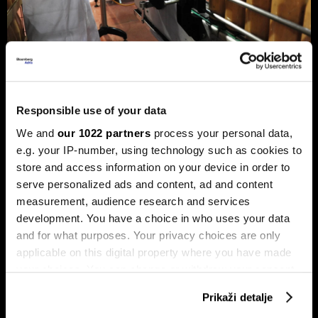
Privreda FBiH povećala dobit za 12,3
Responsible use of your data
posto, ali troškovi rada rastu
We and
our 1022 partners
process your personal data,
dvostruko brže
e.g. your IP-number, using technology such as cookies to
Analiza je predstavljena na zajedničkom sastanku FIA-e i
store and access information on your device in order to
Udruženja poslodavaca Federacije BiH, gdje je istaknuto da
privatni sektor ostaje ključni nosilac ekonomskog rasta.
serve personalized ads and content, ad and content
Od ukupno 28.634 privredna društva u Federaciji, čak 98,6
measurement, audience research and services
posto čine privatne kompanije, koje ostvaruju 90 posto
development. You have a choice in who uses your data
ukupnih prihoda i 95 posto ukupne dobiti.
and for what purposes. Your privacy choices are only
applicable on this digital property where you have made
your choices. You can change or withdraw your consent
any time from the Cookie Declaration or by clicking on
Prikaži detalje
the Privacy trigger icon.