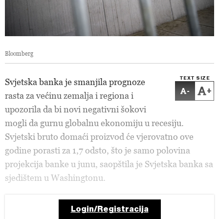
Bloomberg
TEXT SIZE
Svjetska banka je smanjila prognoze
-
+
rasta za većinu zemalja i regiona i
upozorila da bi novi negativni šokovi
mogli da gurnu globalnu ekonomiju u recesiju.
Svjetski bruto domaći proizvod će vjerovatno ove
godine porasti za 1,7 odsto, što je samo polovina
projekcija banke u junu, saopštila je Svjetska banka sa
sjedištem u Washingtonu.
Login/Registracija