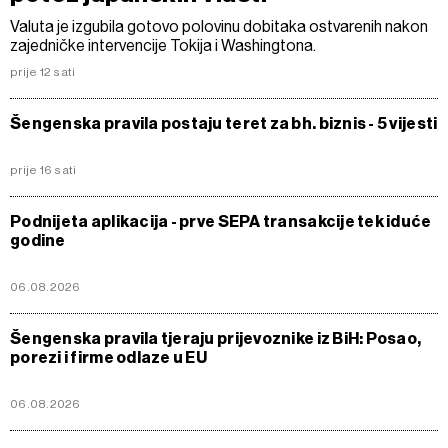
Valuta je izgubila gotovo polovinu dobitaka ostvarenih nakon
zajedničke intervencije Tokija i Washingtona.
prije 12 sati
Šengenska pravila postaju teret za bh. biznis - 5 vijesti
prije 16 sati
Podnijeta aplikacija - prve SEPA transakcije tek iduće
godine
06.08.2026
Šengenska pravila tjeraju prijevoznike iz BiH: Posao,
porezi i firme odlaze u EU
06.08.2026