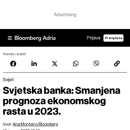
Prijava
Pretplata
PODIJELI VIJEST
Svijet
Svjetska banka: Smanjena
prognoza ekonomskog
rasta u 2023.
Izvor:
Ana Monteiro/Bloomberg