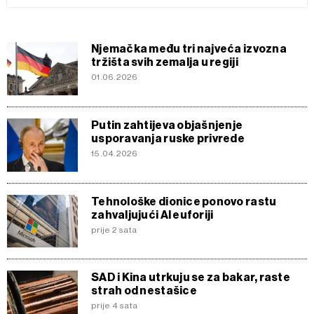
Njemačka među tri najveća izvozna
tržišta svih zemalja u regiji
01.06.2026
Putin zahtijeva objašnjenje
usporavanja ruske privrede
15.04.2026
Tehnološke dionice ponovo rastu
zahvaljujući AI euforiji
prije 2 sata
SAD i Kina utrkuju se za bakar, raste
strah od nestašice
prije 4 sata