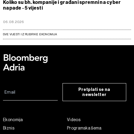
Koliko su bh. kompanije i građani spremni na cyber
napade - 5 vijesti
06.08.2026
SVE VIJESTI IZ RUBRIKE EKONOMIJA
Pretplati se na
newsletter
Ekonomija
Videos
Biznis
Programska šema