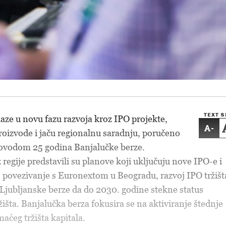
TEXT S
aze u novu fazu razvoja kroz IPO projekte,
-
roizvode i jaču regionalnu saradnju, poručeno
povodom 25 godina Banjalučke berze.
z regije predstavili su planove koji uključuju nove IPO-e i
povezivanje s Euronextom u Beogradu, razvoj IPO tržišt
 Ljubljanske berze da do 2030. godine stekne status
išta. Banjalučka berza fokusira se na aktiviranje štednje
aćeg tržišta kapitala.