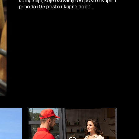
kompanije, koje ostvaruju 90 posto ukupnih
prihoda i 95 posto ukupne dobiti.