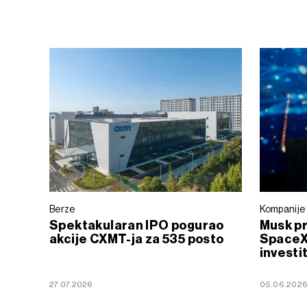
Berze
Kompanije
Spektakularan IPO pogurao
Musk p
akcije CXMT-ja za 535 posto
SpaceX-
investi
27.07.2026
05.06.202