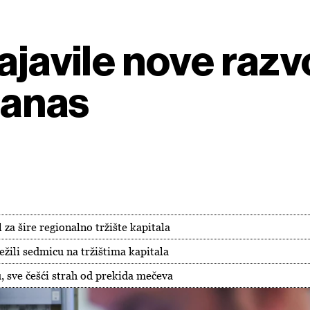
ajavile nove razv
 danas
 za šire regionalno tržište kapitala
ežili sedmicu na tržištima kapitala
 sve češći strah od prekida mečeva