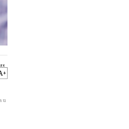
IZE
+
a u