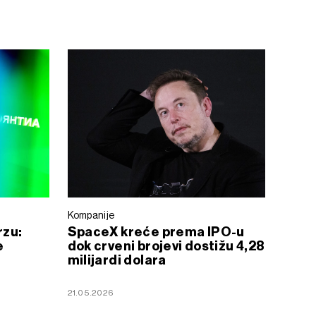
Kompanije
rzu:
SpaceX kreće prema IPO-u
e
dok crveni brojevi dostižu 4,28
milijardi dolara
21.05.2026