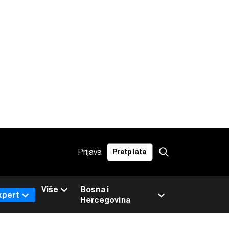
Prijava
Pretplata
Više
Bosna i
xpert
Hercegovina