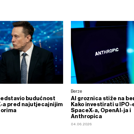
Berze
redstavio budućnost
AI groznica stiže na be
a pred najutjecajnijim
Kako investirati u IPO-
torima
SpaceX-a, OpenAI-ja i
Anthropica
6
04.06.2026