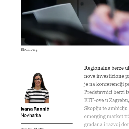
Bloomberg
Regionalne berze ul
nove investicione p
je na konferenciji 
Predstavnici berzi i
ETF-ove u Zagrebu, 
Skoplju te ambiciju
Ivana Raonić
Novinarka
emerging market trž
građana i razvoj dom