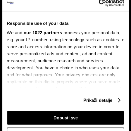
Ljeto na burzama: Psihologija
Responsible use of your data
ulagača kao najveći neprijatelj
We and
our 1022 partners
process your personal data,
Povijesni podaci pokazuju da su lipanj i srpanj mjeseci s
najmanjom volatilnošću na burzama.
e.g. your IP-number, using technology such as cookies to
store and access information on your device in order to
serve personalized ads and content, ad and content
measurement, audience research and services
development. You have a choice in who uses your data
and for what purposes. Your privacy choices are only
applicable on this digital property where you have made
your choices. You can change or withdraw your consent
any time from the Cookie Declaration or by clicking on
Prikaži detalje
Sezona rezultata u fokusu:
Globalne berze tresu rizici,
the Privacy trigger icon.
Končar predvodi regiju
regionalni prvaci nižu rekorde
If you allow, we would also like to:
Dopusti sve
Collect information about your geographical