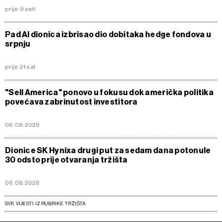
prije 9 sati
Pad AI dionica izbrisao dio dobitaka hedge fondova u
srpnju
prije 21 sat
"Sell America" ponovo u fokusu dok američka politika
povećava zabrinutost investitora
06.08.2026
Dionice SK Hynixa drugi put za sedam dana potonule
30 odsto prije otvaranja tržišta
06.08.2026
SVE VIJESTI IZ RUBRIKE TRŽIŠTA