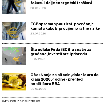
fokusu i dalje energetski troškovi
23.07.2026
ECB spreman pauzirati povećanje
kamata kako bi procijenio ratne rizike
23.07.2026
Šta odluke Feda i ECB-a znače za
građane, investitore i privredu
13.07.2026
Očekivanja za bitcoin, dolar i euro do
kraja 2026. godine - pregled
analitičara BBA
09.07.2026
SVE VIJESTI IZ RUBRIKE TRŽIŠTA