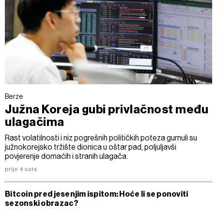
Berze
Južna Koreja gubi privlačnost među
ulagačima
Rast volatilnosti i niz pogrešnih političkih poteza gurnuli su
južnokorejsko tržište dionica u oštar pad, poljuljavši
povjerenje domaćih i stranih ulagača.
prije 4 sata
Bitcoin pred jesenjim ispitom: Hoće li se ponoviti
sezonski obrazac?