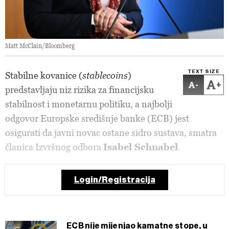
Matt McClain/Bloomberg
TEXT SIZE
Stabilne kovanice (
stablecoins
)
-
+
predstavljaju niz rizika za financijsku
stabilnost i monetarnu politiku, a najbolji
odgovor Europske središnje banke (ECB) jest
osigurati da javni novac ostane sidro sustava, smatra
članica Izvršnog odbora
Isabel Schnabel
.
Login/Registracija
ECB nije mijenjao kamatne stope, u