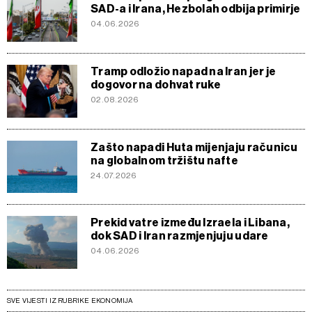
SAD-a i Irana, Hezbolah odbija primirje
04.06.2026
Tramp odložio napad na Iran jer je
dogovor na dohvat ruke
02.08.2026
Zašto napadi Huta mijenjaju računicu
na globalnom tržištu nafte
24.07.2026
Prekid vatre između Izraela i Libana,
dok SAD i Iran razmjenjuju udare
04.06.2026
SVE VIJESTI IZ RUBRIKE EKONOMIJA