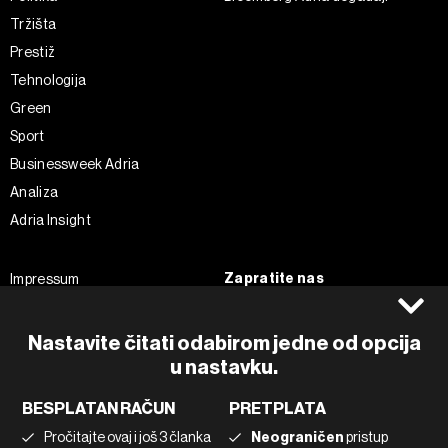
Tržišta
Prestiž
Tehnologija
Green
Sport
Businessweek Adria
Analiza
Adria Insight
Zapratite nas
Impressum
Politika kolačića
Facebook
Pravila privatnosti
Instagram
Nastavite čitati odabirom jedne od opcija
Uvjeti korištenja
u nastavku.
Twitter
Marketing
Linkedin
BESPLATAN RAČUN
PRETPLATA
Korištenje umjetne inteligencije
Tiktok
Pročitajte ovaj i još 3 članka
Neograničen
pristup