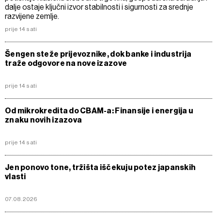
dalje ostaje ključni izvor stabilnosti i sigurnosti za srednje
razvijene zemlje.
prije 14 sati
Šengen steže prijevoznike, dok banke i industrija
traže odgovore na nove izazove
prije 14 sati
Od mikrokredita do CBAM-a: Finansije i energija u
znaku novih izazova
prije 14 sati
Jen ponovo tone, tržišta iščekuju potez japanskih
vlasti
07.08.2026