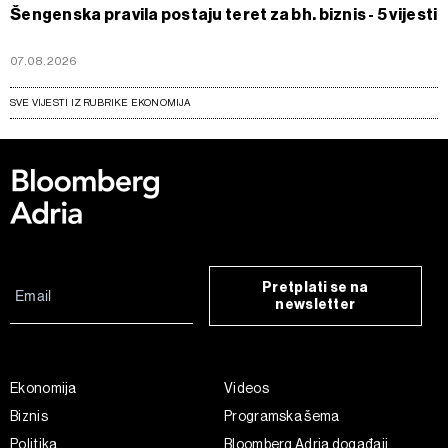
Šengenska pravila postaju teret za bh. biznis - 5 vijesti
07.08.2026
SVE VIJESTI IZ RUBRIKE EKONOMIJA
Pretplati se na
newsletter
Ekonomija
Videos
Biznis
Programska šema
Politika
Bloomberg Adria događaji