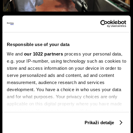
Privreda FBiH povećala dobit za 12,3
posto, ali troškovi rada rastu
dvostruko brže
Analiza je predstavljena na zajedničkom sastanku FIA-e i
Responsible use of your data
Udruženja poslodavaca Federacije BiH, gdje je istaknuto da
privatni sektor ostaje ključni nosilac ekonomskog rasta.
We and
our 1022 partners
process your personal data,
Od ukupno 28.634 privredna društva u Federaciji, čak 98,6
e.g. your IP-number, using technology such as cookies to
posto čine privatne kompanije, koje ostvaruju 90 posto
store and access information on your device in order to
ukupnih prihoda i 95 posto ukupne dobiti.
serve personalized ads and content, ad and content
measurement, audience research and services
development. You have a choice in who uses your data
and for what purposes. Your privacy choices are only
applicable on this digital property where you have made
your choices. You can change or withdraw your consent
any time from the Cookie Declaration or by clicking on
Prikaži detalje
the Privacy trigger icon.
Stižu zaostaci i rast plata,
Drvna industrija BiH izlazi iz