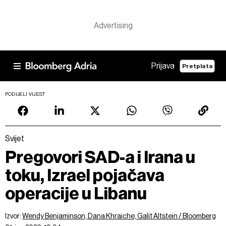
Prijava
Pretplata
PODIJELI VIJEST
Svijet
Pregovori SAD-a i Irana u
toku, Izrael pojačava
operacije u Libanu
Izvor:
Wendy Benjaminson, Dana Khraiche, Galit Altstein / Bloomberg