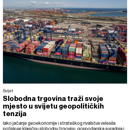
Svijet
Slobodna trgovina traži svoje
mjesto u svijetu geopolitičkih
tenzija
Iako jačanje geoekonomije i strateškog rivalstva velesila
potiskuje klasičnu slobodnu trgovinu, gospodarska suradnja i