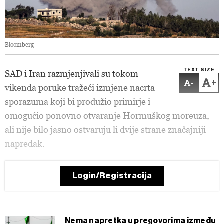
Bloomberg
TEXT SIZE
SAD i Iran razmjenjivali su tokom
-
+
vikenda poruke tražeći izmjene nacrta
sporazuma koji bi produžio primirje i
omogućio ponovno otvaranje Hormuškog moreuza,
ali nije bilo jasno ostvaruju li dvije strane značajniji
napredak.
Login/Registracija
Nema napretka u pregovorima između