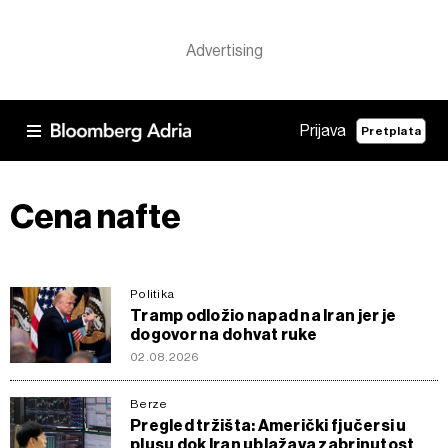
Prijava
Pretplata
Cena nafte
Politika
Tramp odložio napad na Iran jer je
dogovor na dohvat ruke
02.08.2026
Berze
Pregled tržišta: Američki fjučersi u
plusu dok Iran ublažava zabrinutost