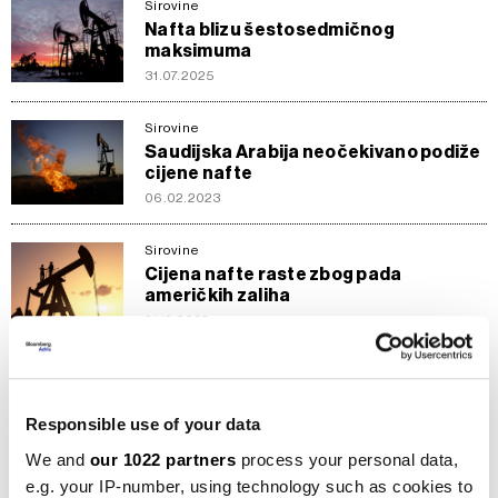
Sirovine
Nafta blizu šestosedmičnog
maksimuma
31.07.2025
Sirovine
Saudijska Arabija neočekivano podiže
cijene nafte
06.02.2023
Sirovine
Cijena nafte raste zbog pada
američkih zaliha
21.12.2022
Sirovine
Cijena nafte porasla pred odluku Feda
i nakon pada američkih zaliha
Responsible use of your data
02.11.2022
We and
our 1022 partners
process your personal data,
e.g. your IP-number, using technology such as cookies to
Sirovine