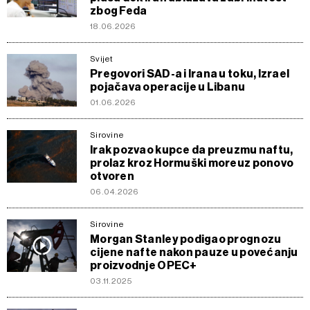
zbog Feda
18.06.2026
Svijet
Pregovori SAD-a i Irana u toku, Izrael
pojačava operacije u Libanu
01.06.2026
Sirovine
Irak pozvao kupce da preuzmu naftu,
prolaz kroz Hormuški moreuz ponovo
otvoren
06.04.2026
Sirovine
Morgan Stanley podigao prognozu
cijene nafte nakon pauze u povećanju
proizvodnje OPEC+
03.11.2025