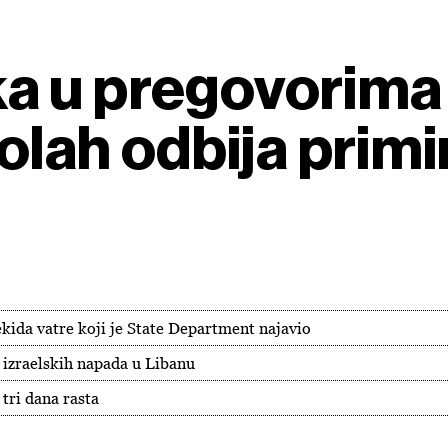
a u pregovorima
bolah odbija primi
rekida vatre koji je State Department najavio
 izraelskih napada u Libanu
tri dana rasta