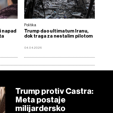
Politika
i napad
Trump dao ultimatum Iranu,
ta
dok traga za nestalim pilotom
04.04.2026
Trump protiv Castra:
Meta postaje
milijardersko