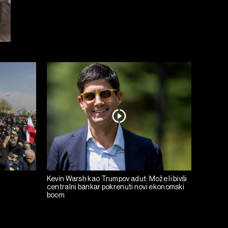
Kevin Warsh kao Trumpov adut: Može li bivši
centralni bankar pokrenuti novi ekonomski
boom