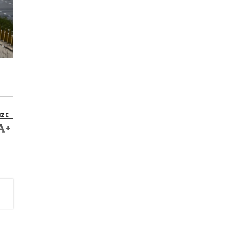
IZE
+