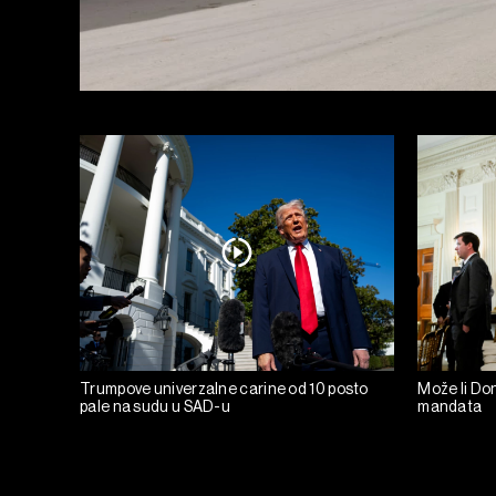
Trumpove univerzalne carine od 10 posto
Može li Don
pale na sudu u SAD-u
mandata