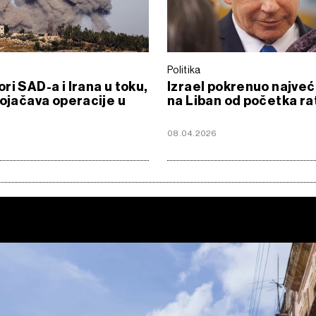
Politika
ri SAD-a i Irana u toku,
Izrael pokrenuo najveć
pojačava operacije u
na Liban od početka ra
08.04.2026