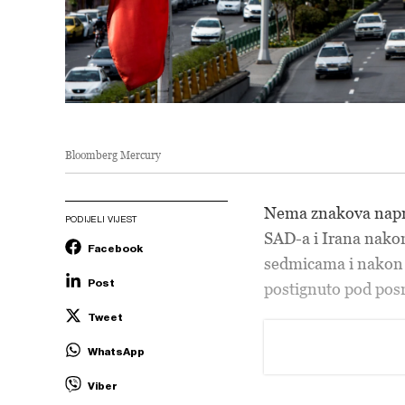
Bloomberg Mercury
Nema znakova napre
PODIJELI VIJEST
SAD-a i Irana nakon
Facebook
sedmicama i nakon 
Post
postignuto pod po
Tweet
WhatsApp
Viber