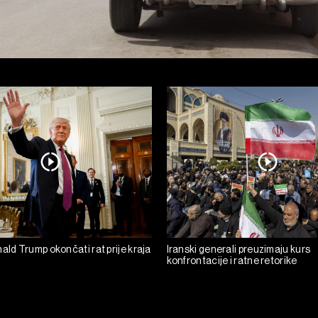
ald Trump okončati rat prije kraja
Iranski generali preuzimaju kurs
konfrontacije i ratne retorike