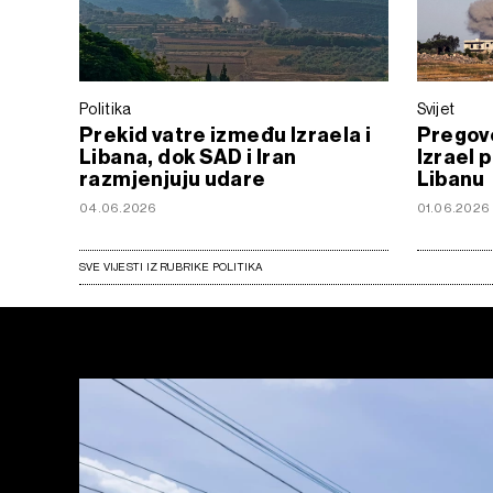
Politika
Svijet
Prekid vatre između Izraela i
Pregovo
Libana, dok SAD i Iran
Izrael 
razmjenjuju udare
Libanu
04.06.2026
01.06.2026
SVE VIJESTI IZ RUBRIKE POLITIKA