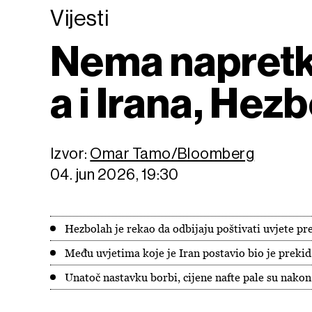
Vijesti
Nema napretk
a i Irana, Hez
Izvor:
Omar Tamo/Bloomberg
04. jun 2026, 19:30
Hezbolah je rekao da odbijaju poštivati ​​uvjete p
Među uvjetima koje je Iran postavio bio je prekid
Unatoč nastavku borbi, cijene nafte pale su nakon 