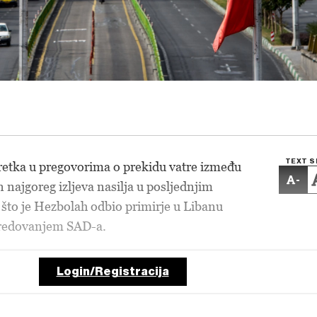
TEXT S
tka u pregovorima o prekidu vatre između
-
 najgoreg izljeva nasilja u posljednjim
što je Hezbolah odbio primirje u Libanu
sredovanjem SAD-a.
Login/Registracija