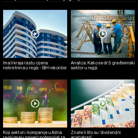
Ima li kraja rastu cijena
Analiza: Kako se drži građevinski
nekretnina u regiji - BiH rekorder
sektor u regiji
Koji sektori i kompanije u Adria
Znate li što su 'dividendni
regiji imaju najveći potencijal za
aristokrati'