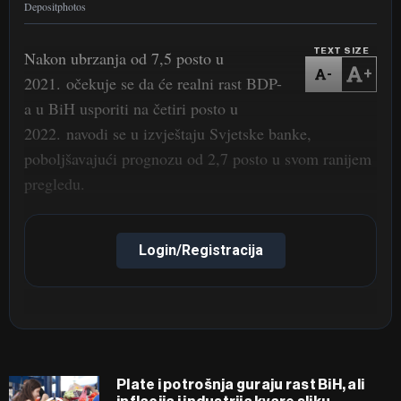
Depositphotos
TEXT SIZE
Nakon ubrzanja od 7,5 posto u
-
+
2021. očekuje se da će realni rast BDP-
a u BiH usporiti na četiri posto u
2022. navodi se u izvještaju Svjetske banke,
poboljšavajući prognozu od 2,7 posto u svom ranijem
pregledu.
Login/Registracija
Plate i potrošnja guraju rast BiH, ali