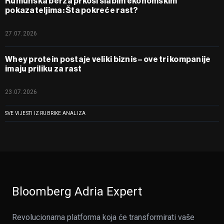
Rumunska berza prkosi slabim ekonomskim
pokazateljima: Šta pokreće rast?
27.07.2026
Whey protein postaje veliki biznis – ove tri kompanije
imaju priliku za rast
23.07.2026
SVE VIJESTI IZ RUBRIKE ANALIZA
Bloomberg Adria Expert
Revolucionarna platforma koja će transformirati vaše