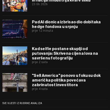
inflacija i industrija kvare sliku
23.06.2026
Pad AI dionica izbrisao dio dobitaka
hedge fondova u srpnju
prije 12 minuta
Kad selfie postane skuplji od
putovanja: Skrivena cijena lova na
savršenu fotografiju
prije 2 sata
"Sell America" ponovo u fokusu dok
američka politika povećava
zabrinutost investitora
prije 4 sata
SVE VIJESTI IZ RUBRIKE ANALIZA