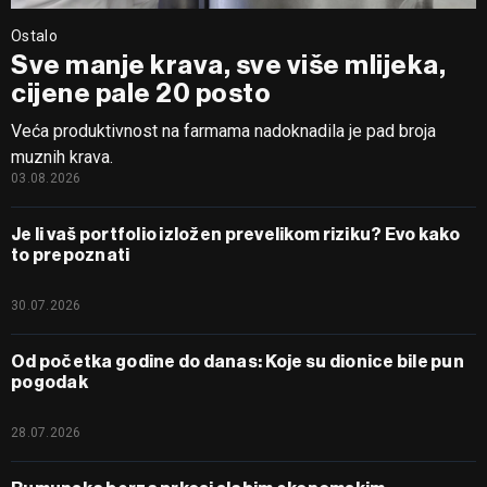
Ostalo
Sve manje krava, sve više mlijeka,
cijene pale 20 posto
Veća produktivnost na farmama nadoknadila je pad broja
muznih krava.
03.08.2026
Je li vaš portfolio izložen prevelikom riziku? Evo kako
to prepoznati
30.07.2026
Od početka godine do danas: Koje su dionice bile pun
pogodak
28.07.2026