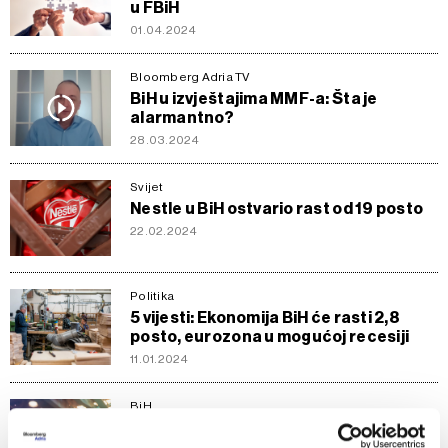
u FBiH
01.04.2024
Bloomberg Adria TV
BiH u izvještajima MMF-a: Šta je
alarmantno?
28.03.2024
Svijet
Nestle u BiH ostvario rast od 19 posto
22.02.2024
Politika
5 vijesti: Ekonomija BiH će rasti 2,8
posto, eurozona u mogućoj recesiji
11.01.2024
BiH
Svjetska banka potvrdila prognozu
rasta BDP-a BiH za 2024. od 2,8 posto