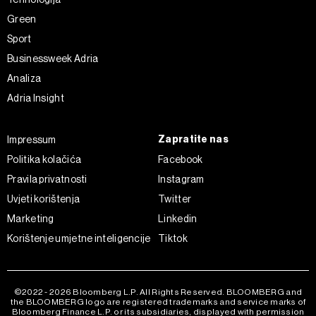
Green
Sport
Businessweek Adria
Analiza
Adria Insight
Zapratite nas
Impressum
Politika kolačića
Facebook
Pravila privatnosti
Instagram
Uvjeti korištenja
Twitter
Marketing
Linkedin
Korištenje umjetne inteligencije
Tiktok
©2022 - 2026 Bloomberg L.P. All Rights Reserved. BLOOMBERG and
the BLOOMBERG logo are registered trademarks and service marks of
Bloomberg Finance L.P. or its subsidiaries, displayed with permission