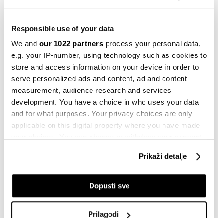
10.01.2024
Responsible use of your data
Svijet
Zapošljavanje u SAD-u vjerovatno
We and
our 1022 partners
process your personal data,
koncentrirano u nekoliko sektora
e.g. your IP-number, using technology such as cookies to
05.01.2024
store and access information on your device in order to
serve personalized ads and content, ad and content
Politika
measurement, audience research and services
EU: Zeleno svjetlo za Bosnu i
development. You have a choice in who uses your data
Hercegovinu, ali uz uslove
and for what purposes. Your privacy choices are only
08.11.2023
applicable on this digital property where you have made
your choices. You can change or withdraw your consent
Politika
any time from the Cookie Declaration or by clicking on
Koji su to najbolji i najgori svjetski
Prikaži detalje
penzioni sistemi u 2023.
the Privacy trigger icon.
17.10.2023
If you allow, we would also like to:
Dopusti sve
Bloomberg Adria TV
Collect information about your geographical
Bilion dolara nije dovoljno - Nvidia želi
location which can be accurate to within several
još jaču valuaciju
Prilagodi