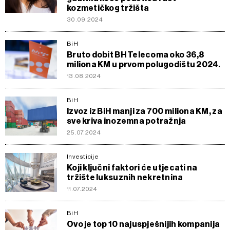
kozmetičkog tržišta
30.09.2024
BiH
Bruto dobit BH Telecoma oko 36,8
miliona KM u prvom polugodištu 2024.
13.08.2024
BiH
Izvoz iz BiH manji za 700 miliona KM, za
sve kriva inozemna potražnja
25.07.2024
Investicije
Koji ključni faktori će utjecati na
tržište luksuznih nekretnina
11.07.2024
BiH
Ovo je top 10 najuspješnijih kompanija