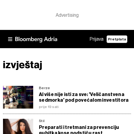
Prijava
Pretplata
izvještaj
Berze
AI više nije isti za sve: 'Veličanstvena
sedmorka' pod povećalom investitora
prije 19 sati
Stil
Preparati i tretmani za prevenciju
gubitka kose podstiču rast