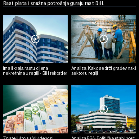
Rast plata i snažna potrošnja guraju rast BiH.
Ima li kraja rastu cijena
Analiza: Kako se drži građevinski
nekretnina u regiji - BiH rekorder
sektor u regiji
Znate li što su 'dividendni
Analiza BBA: Politička stabilnost