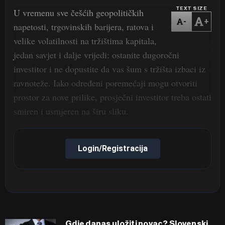
TEXT SIZE
U vremenu sve češćih geopolitičkih
-
+
napetosti, trgovinskih barijera, ratova i
velike volatilnosti na tržištima kapitala,
jedan savjet i dalje vrijedi: ostanite dugoročni
investitor i ne dopustite da vas šum s tržišta izbaci iz
ravnoteže. Iako određeni poremećaji mogu otvoriti
prostor za nove prilike, prosječni investitor treba ostati
smiren i usmjeren na širu sliku.
Login/Registracija
Gdje danas uložiti novac? Slovenski