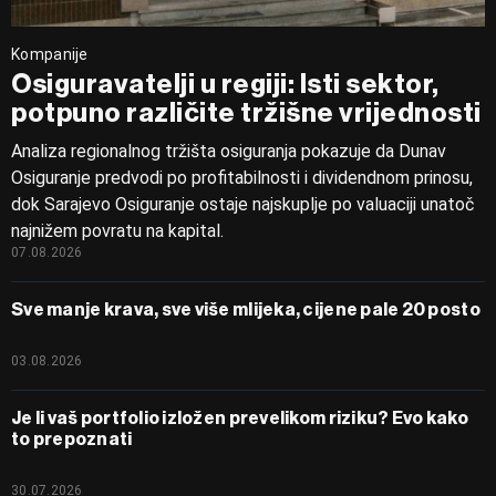
Kompanije
Osiguravatelji u regiji: Isti sektor,
potpuno različite tržišne vrijednosti
Analiza regionalnog tržišta osiguranja pokazuje da Dunav
Osiguranje predvodi po profitabilnosti i dividendnom prinosu,
dok Sarajevo Osiguranje ostaje najskuplje po valuaciji unatoč
najnižem povratu na kapital.
07.08.2026
Sve manje krava, sve više mlijeka, cijene pale 20 posto
03.08.2026
Je li vaš portfolio izložen prevelikom riziku? Evo kako
to prepoznati
30.07.2026