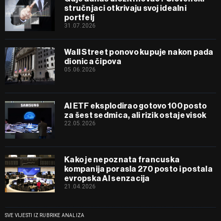
stručnjaci otkrivaju svoj idealni
portfelj
31.07.2026
Wall Street ponovo kupuje nakon pada
dionica čipova
05.06.2026
AI ETF eksplodirao gotovo 100 posto
za šest sedmica, ali rizik ostaje visok
22.05.2026
Kako je nepoznata francuska
kompanija porasla 270 posto i postala
evropska AI senzacija
21.04.2026
SVE VIJESTI IZ RUBRIKE ANALIZA