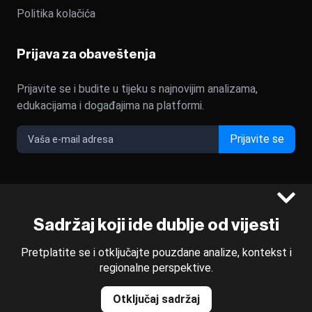
Politika kolačića
Prijava za obaveštenja
Prijavite se i budite u tijeku s najnovijim analizama,
edukacijama i događajima na platformi.
Prijavite se
©2022 - 2026 Bloomberg L.P. All Rights Reserved. BLOOMBERG
Sadržaj koji ide dublje od vijesti
and the BLOOMBERG logo are registered trademarks and
service marks of Bloomberg Finance L.P. or its subsidiaries,
Pretplatite se i otključajte pouzdane analize, kontekst i
displayed with permission
regionalne perspektive.
Bloomberg Adria is a Mtel Swiss SA Property
News CMS by Cubes
Otključaj sadržaj