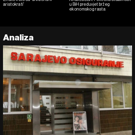
aristokrati'
u BiH preduvjet bržeg
ekonomskog rasta
Analiza