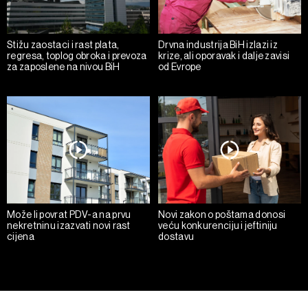
Stižu zaostaci i rast plata,
Drvna industrija BiH izlazi iz
regresa, toplog obroka i prevoza
krize, ali oporavak i dalje zavisi
za zaposlene na nivou BiH
od Evrope
Može li povrat PDV-a na prvu
Novi zakon o poštama donosi
nekretninu izazvati novi rast
veću konkurenciju i jeftiniju
cijena
dostavu