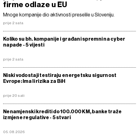
firme odlaze u EU
Mnoge kompanije dio aktivnosti preselile u Sloveniju.
prije 2 sata
Koliko su bh. kompanije i građani spremni na cyber
napade - 5 vijesti
prije 2 sata
Niski vodostaji testiraju energetsku sigurnost
Evrope: Ima li rizika za BiH
prije 20 sati
Nenamjenski krediti do 100.000 KM, banke traže
izmjene regulative - 5 stvari
05.08.2026