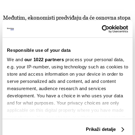
Međutim, ekonomisti predviđaju da će osnovna stopa
ostati nešto viša - 2,1 odsto i 2,3 odsto u prvom i
drugom kvartalu 2025. godine.
Anketa dolazi nakon usporavanja inflacije na 2,9
Responsible use of your data
odsto prošlog mjeseca - više nego što su ekonomisti
We and
our 1022 partners
process your personal data,
predviđali. Dužnosnici ECB-a i dalje upozoravaju na
e.g. your IP-number, using technology such as cookies to
teški "posljednji kilometar" do stabilnosti cijena kako
store and access information on your device in order to
serve personalized ads and content, ad and content
se vladine mjere pomoći povlače, a plate radnika
measurement, audience research and services
rastu.
development. You have a choice in who uses your data
and for what purposes. Your privacy choices are only
INFLACIJA
FEDERACIJA BIH
FBIH
applicable on this digital property where you have made
POTROŠAČKE CIJENE
your choices. You can change or withdraw your consent
any time from the Cookie Declaration or by clicking on
Prikaži detalje
the Privacy trigger icon.