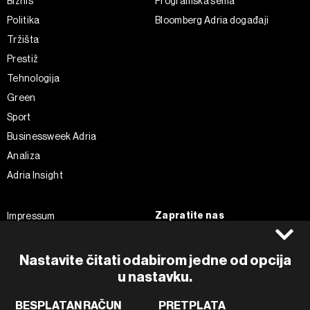
Biznis
Programska šema
Politika
Bloomberg Adria događaji
Tržišta
Prestiž
Tehnologija
Green
Sport
Businessweek Adria
Analiza
Adria Insight
Zapratite nas
Impressum
Politika kolačića
Facebook
Pravila privatnosti
Instagram
Nastavite čitati odabirom jedne od opcija
Uvjeti korištenja
u nastavku.
Twitter
Marketing
Linkedin
BESPLATAN RAČUN
PRETPLATA