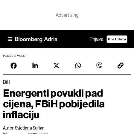
Prijava
Pretplata
PODIJELI VIJEST
BiH
Energenti povukli pad
cijena, FBiH pobijedila
inflaciju
Autor:
Svjetlana Šurlan