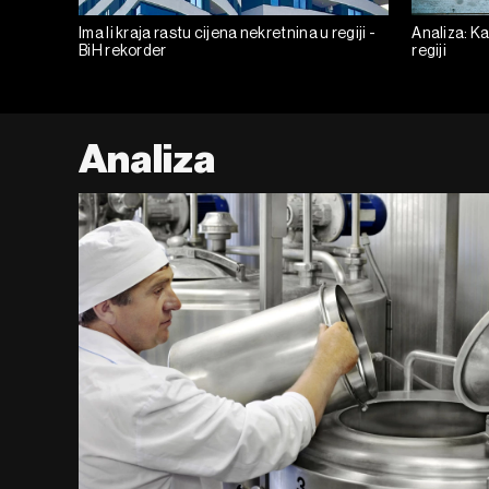
Ima li kraja rastu cijena nekretnina u regiji -
Analiza: Ka
BiH rekorder
regiji
Analiza