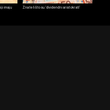
iji imaju
Znate li što su 'dividendni aristokrati'