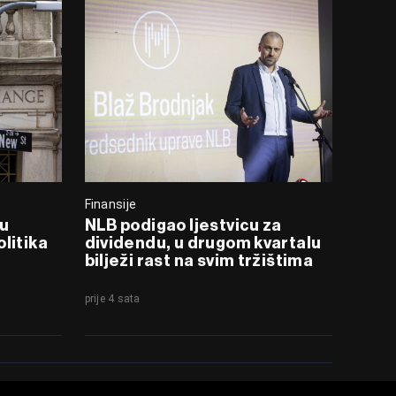
Finansije
 u
NLB podigao ljestvicu za
litika
dividendu, u drugom kvartalu
bilježi rast na svim tržištima
prije 4 sata