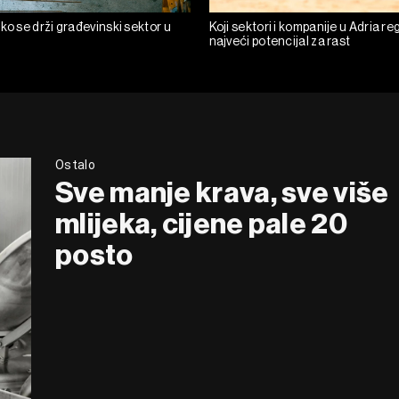
ko se drži građevinski sektor u
Koji sektori i kompanije u Adria reg
najveći potencijal za rast
Ostalo
Sve manje krava, sve više
mlijeka, cijene pale 20
posto