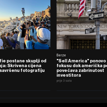
Berze
fie postane skuplji od
"Sell America" ponovo
ja: Skrivena cijena
fokusu dok američka po
 savršenu fotografiju
povećava zabrinutost
investitora
prije 3 sata