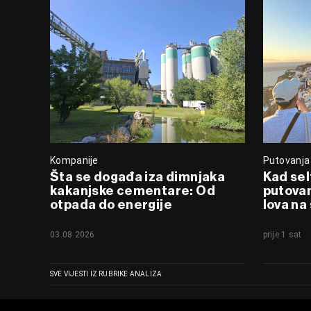
Kompanije
Putovanja
Šta se događa iza dimnjaka
Kad sel
kakanjske cementare: Od
putovan
otpada do energije
lova na
03.08.2026
prije 1 sat
SVE VIJESTI IZ RUBRIKE ANALIZA