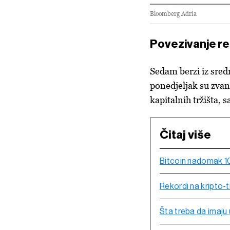
Bloomberg Adria
Povezivanje re
Sedam berzi iz sred
ponedjeljak su zvan
kapitalnih tržišta, 
Čitaj više
Bitcoin nadomak 10
Rekordi na kripto-
Šta treba da imaju 