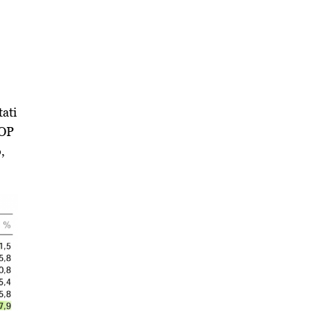
tati
TOP
,