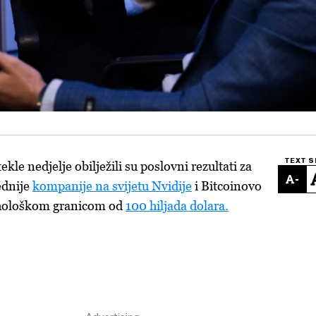
TEXT S
ekle nedjelje obilježili su
poslovni rezultati za
-
jednije
kompanije na svijetu Nvidije
i Bitcoinovo
sihološkom granicom od
100 hiljada dolara.