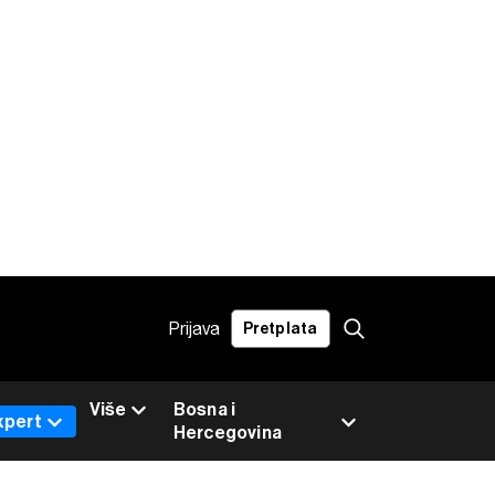
Prijava
Pretplata
Više
Bosna i
xpert
Hercegovina