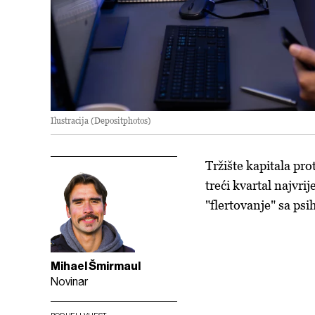
Ilustracija (Depositphotos)
Tržište kapitala prot
treći kvartal najvri
"flertovanje" sa p
Mihael Šmirmaul
Novinar