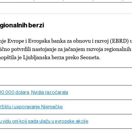
gionalnih berzi
nje Evrope i Evropska banka za obnovu i razvoj (EBRD) 
ično potvrdili nastojanje za jačanjem razvoja regionalnih
saopštila je Ljubljanska berza preko Seoneta.
0.000 dolara, Nvidia razočarala
tržištu i usporavanje Njemačke
u vidu oni koji sada ulažu u evropske akcije