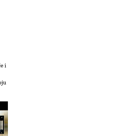
e i
oju