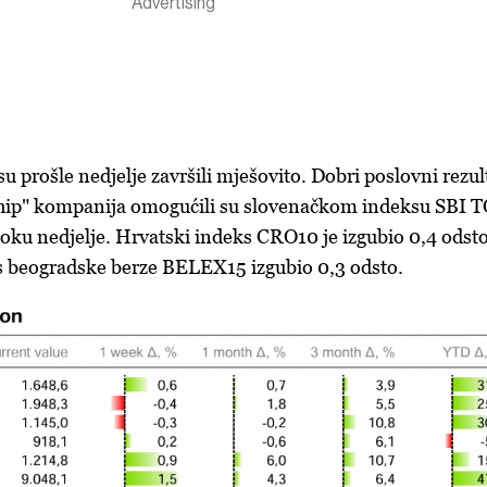
u prošle nedjelje završili mješovito. Dobri poslovni rezul
chip" kompanija omogućili su slovenačkom indeksu SBI 
 toku nedjelje. Hrvatski indeks CRO10 je izgubio 0,4 odsto
ks beogradske berze BELEX15 izgubio 0,3 odsto.