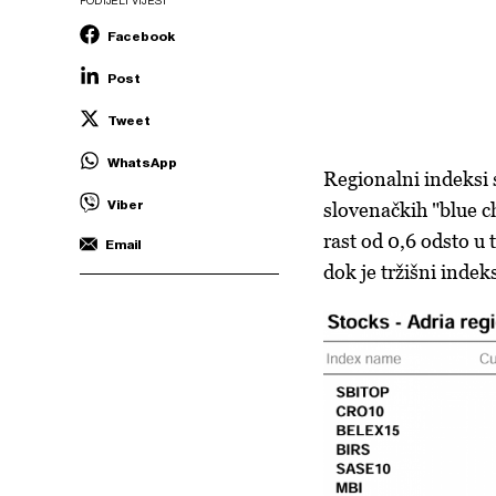
PODIJELI VIJEST
Facebook
Post
Tweet
WhatsApp
Regionalni indeksi s
Viber
slovenačkih "blue 
rast od 0,6 odsto u
Email
dok je tržišni inde