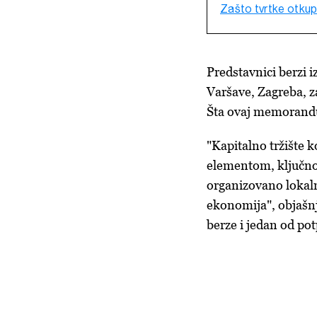
Zašto tvrtke otkupl
Predstavnici berzi i
Varšave, Zagreba, 
Šta ovaj memorandum
"Kapitalno tržište 
elementom, ključno 
organizovano lokaln
ekonomija", objašn
berze i jedan od 