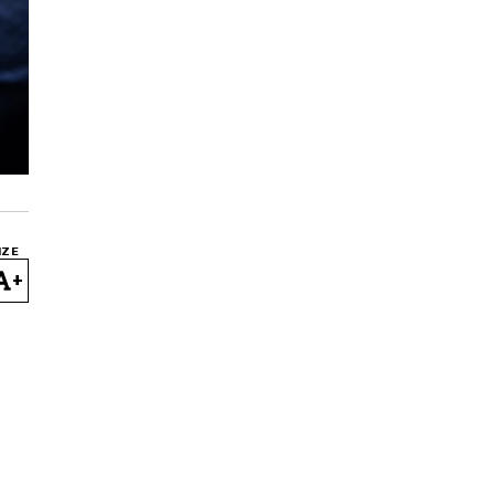
IZE
+