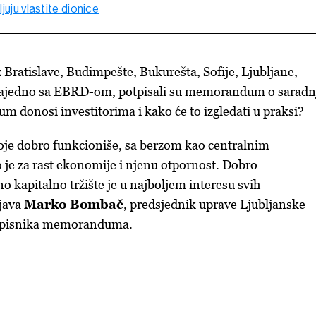
juju vlastite dionice
z Bratislave, Budimpešte, Bukurešta, Sofije, Ljubljane,
zajedno sa EBRD-om, potpisali su memorandum o saradnj
 donosi investitorima i kako će to izgledati u praksi?
koje dobro funkcioniše, sa berzom kao centralnim
je za rast ekonomije i njenu otpornost. Dobro
o kapitalno tržište je u najboljem interesu svih
java
Marko Bombač
, predsjednik uprave Ljubljanske
potpisnika memoranduma.