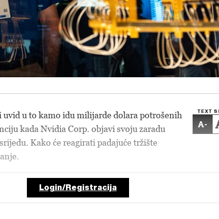
TEXT S
i uvid u to kamo idu milijarde dolara potrošenih
-
nciju kada Nvidia Corp. objavi svoju zaradu
rijedu. Kako će reagirati padajuće tržište
tanje.
Login/Registracija