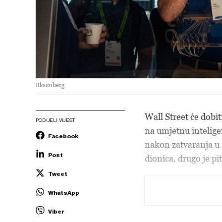
Bloomberg
Wall Street će dobit
PODIJELI VIJEST
na umjetnu intelige
Facebook
nakon zatvaranja u s
Post
dionica, drugo je pi
Tweet
WhatsApp
Viber