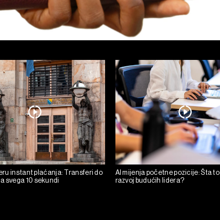
 eru instant plaćanja: Transferi do
AI mijenja početne pozicije: Šta to
a svega 10 sekundi
razvoj budućih lidera?