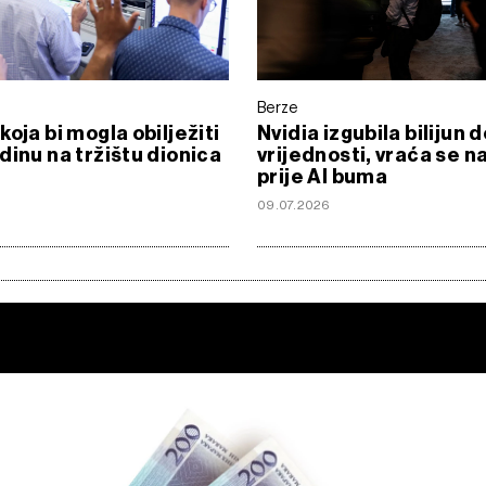
Berze
koja bi mogla obilježiti
Nvidia izgubila bilijun 
dinu na tržištu dionica
vrijednosti, vraća se na
prije AI buma
09.07.2026