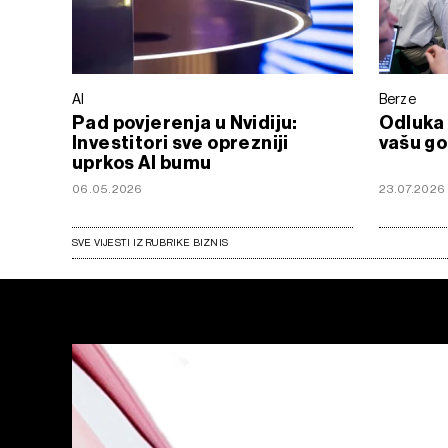
AI
Berze
Pad povjerenja u Nvidiju:
Odluka 
Investitori sve oprezniji
vašu go
uprkos AI bumu
06.05.2026
23.07.2026
SVE VIJESTI IZ RUBRIKE BIZNIS