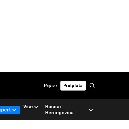
Prijava
Pretplata
Više
Bosna i
xpert
Hercegovina