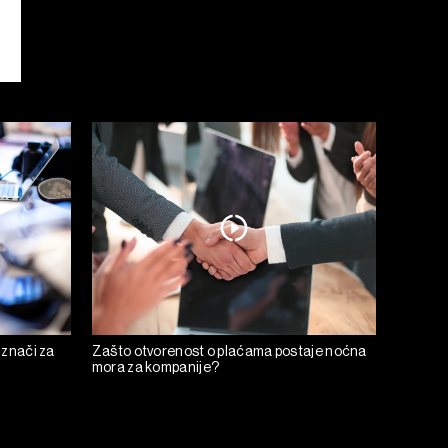
 znači za
Zašto otvorenost o plaćama postaje noćna
mora za kompanije?