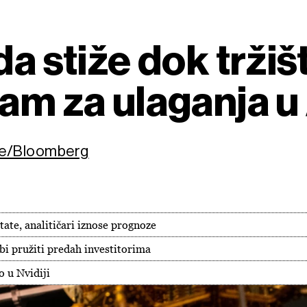
da stiže dok trži
am za ulaganja u
cke/Bloomberg
tate, analitičari iznose prognoze
bi pružiti predah investitorima
o u Nvidiji