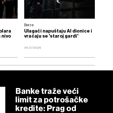
Berze
dolara
Ulagači napuštaju AI dionice i
 nivo
vraćaju se 'staroj gardi'
06.07.2026
Banke traže veći
limit za potrošačke
kredite: Prag od