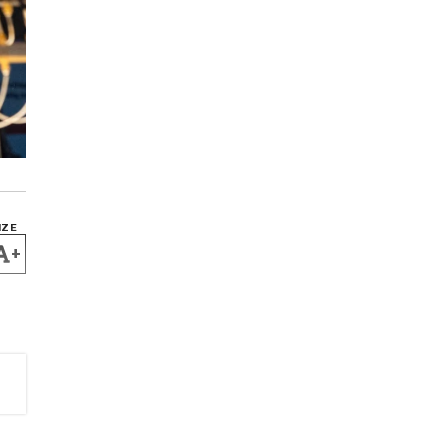
IZE
+