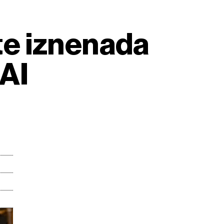
šte iznenada
 AI