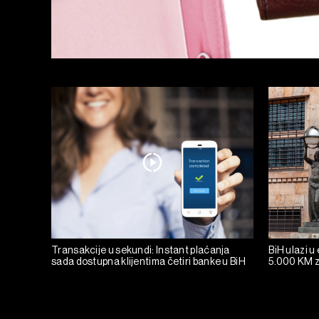
Transakcije u sekundi: Instant plaćanja
BiH ulazi u
sada dostupna klijentima četiri banke u BiH
5.000 KM z