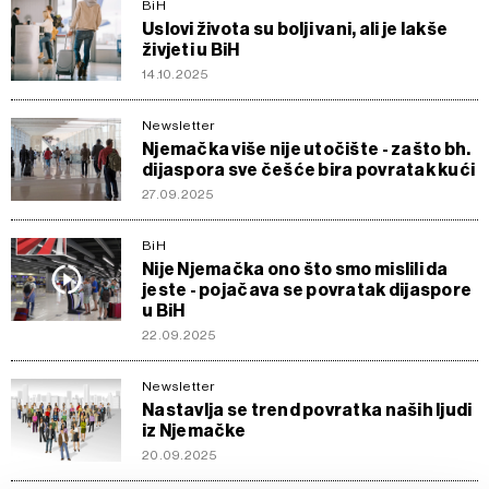
BiH
Uslovi života su bolji vani, ali je lakše
živjeti u BiH
14.10.2025
Newsletter
Njemačka više nije utočište - zašto bh.
dijaspora sve češće bira povratak kući
27.09.2025
BiH
Nije Njemačka ono što smo mislili da
jeste - pojačava se povratak dijaspore
u BiH
22.09.2025
Newsletter
Nastavlja se trend povratka naših ljudi
iz Njemačke
20.09.2025