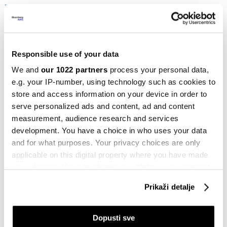
Newsletter
Dijaspora kao zaboravljeni resurs - da
li je kasno za povjerenje i saradnju
13.09.2025
Responsible use of your data
BiH
We and
our 1022 partners
process your personal data,
Odakle nepovjerenje između dijaspore
e.g. your IP-number, using technology such as cookies to
i države? Kako to riješiti
store and access information on your device in order to
08.09.2025
serve personalized ads and content, ad and content
measurement, audience research and services
Newsletter
Šta čeka bh. aerodrome, industriju i
development. You have a choice in who uses your data
tržište
and for what purposes. Your privacy choices are only
06.09.2025
applicable on this digital property where you have made
your choices. You can change or withdraw your consent
Newsletter
any time from the Cookie Declaration or by clicking on
FBiH se u Londonu zadužuje 350
Prikaži detalje
the Privacy trigger icon.
miliona eura - pet vijesti koje treba da
znate
If you allow, we would also like to:
Dopusti sve
11.07.2025