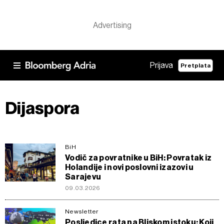
Prijava
Pretplata
Dijaspora
BiH
Vodič za povratnike u BiH: Povratak iz
Holandije i novi poslovni izazovi u
Sarajevu
09.03.2026
Newsletter
Posljedice rata na Bliskom istoku: Koji