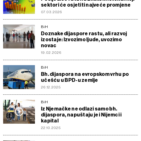
sektori će osjetiti najveće promjene
07.03.2026
BiH
Doznake dijaspore rastu, ali razvoj
izostaje: Izvozimo ljude, uvozimo
novac
19.02.2026
BiH
Bh. dijaspora na evropskom vrhu po
učešću u BPD-u zemlje
26.12.2025
BiH
Iz Njemačke ne odlazi samo bh.
dijaspora, napuštaju je i Nijemci i
kapital
22.10.2025