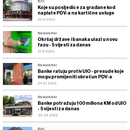
BiH
Koje su posljedice za građane kod
naplate PDV-a na kartične usluge
20.11.2025
Newsletter
Okršaj države i banaka ulazi u novu
fazu - 5 vijesti za danas
07.11.2025
Newsletter
Banke ratuju protiv UIO - presude koje
mogu promijeniti obračun PDV-a
04.10.2025
Newsletter
Banke potražuju 100 miliona KM od UIO
- 5 vijesti za danas
30.09.2025
BiH