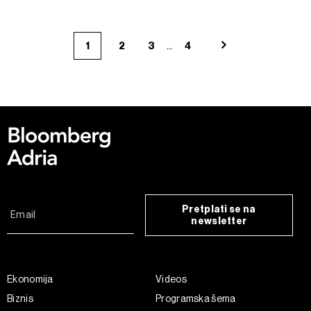
...
1
2
3
4
Pretplati se na
newsletter
Ekonomija
Videos
Biznis
Programska šema