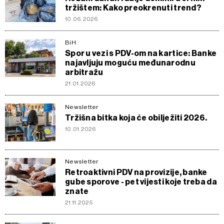
tržištem: Kako preokrenuti trend?
10.06.2026
BiH
Spor u vezi s PDV-om na kartice: Banke
najavljuju moguću međunarodnu
arbitražu
21.01.2026
Newsletter
Tržišna bitka koja će obilježiti 2026.
10.01.2026
Newsletter
Retroaktivni PDV na provizije, banke
gube sporove - pet vijesti koje treba da
znate
21.11.2025