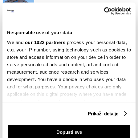
Banke vs. UIO: Spor zbog plaćanja PDV-
a na kartične transakcije težak 100
miliona KM
29.09.2025
Responsible use of your data
BiH
We and
our 1022 partners
process your personal data,
Prihodi od indirektnih poreza ponovo
e.g. your IP-number, using technology such as cookies to
rastu, u kasi 422 miliona KM više
store and access information on your device in order to
03.07.2024
serve personalized ads and content, ad and content
measurement, audience research and services
BiH
Prikupljeno 869 miliona KM
development. You have a choice in who uses your data
indirektnog poreza, rast izdvajanja za
and for what purposes. Your privacy choices are only
spoljni dug RS
applicable on this digital property where you have made
02.02.2024
your choices. You can change or withdraw your consent
any time from the Cookie Declaration or by clicking on
Politika
Prikaži detalje
the Privacy trigger icon.
Digitalni potpis u BiH: Konačno
konkretniji pomaci
If you allow, we would also like to:
18.01.2024
Dopusti sve