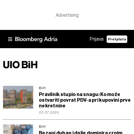
Prijava
Pretplata
UIO BiH
BiH
Pravilnik stupio na snagu: Ko može
ostvariti povrat PDV-a pri kupovini prve
nekretnine
03.07.2026
BiH
Rezani duhan i dalje dominira crnim