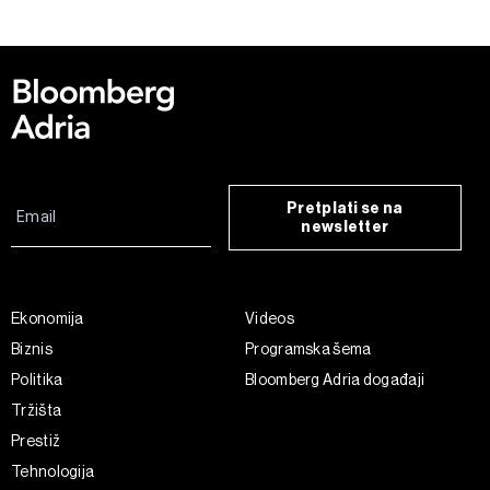
kolačića
. Kolačiće u bilo kojem trenutku možete ponovno
ažurirati klikom na „Prikaži detalje“. Privolu možete u bilo
kojem trenutku povući bez negativnih posljedica.
Pretplati se na
newsletter
Ekonomija
Videos
Biznis
Programska šema
Politika
Bloomberg Adria događaji
Tržišta
Prestiž
Tehnologija