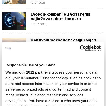
10.07.2026
Evo koje kompanije u Adria regiji
najbrže zarade milion eura
03.07.2026
Iran uvodi 'naknade za osiguranje' i
polaže pravo na kontrolu Hormuza
19.06.2026
Responsible use of your data
Sve duže živimo, ali jesmo li finansijski
spremni za to?
We and
our 1022 partners
process your personal data,
12.06.2026
e.g. your IP-number, using technology such as cookies to
store and access information on your device in order to
serve personalized ads and content, ad and content
Najveća cyber-prijetnja ne dolazi od
measurement, audience research and services
hakera, nego iz vašeg tima
development. You have a choice in who uses your data
03.05.2026