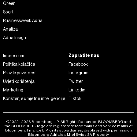
Green
Sport
Businessweek Adria
Analiza
Adria Insight
Zapratite nas
Impressum
Politika kolačića
Facebook
Pravila privatnosti
Instagram
Uvjeti korištenja
Twitter
Marketing
Linkedin
Korištenje umjetne inteligencije
Tiktok
©2022 - 2026 Bloomberg L.P. All Rights Reserved. BLOOMBERG and
the BLOOMBERG logo are registered trademarks and service marks of
Bloomberg Finance L.P. or its subsidiaries, displayed with permission
Bloomberg Adria is a Mtel Swiss SA Property