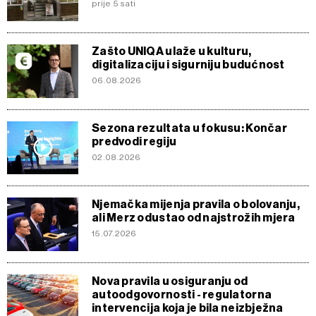
prije 5 sati
Zašto UNIQA ulaže u kulturu,
digitalizaciju i sigurniju budućnost
06.08.2026
Sezona rezultata u fokusu: Končar
predvodi regiju
02.08.2026
Njemačka mijenja pravila o bolovanju,
ali Merz odustao od najstrožih mjera
15.07.2026
Nova pravila u osiguranju od
autoodgovornosti - regulatorna
intervencija koja je bila neizbježna