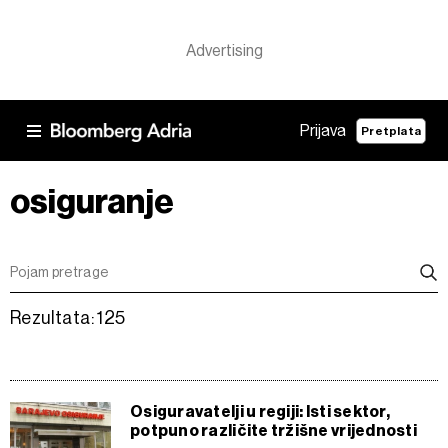
Prijava
Pretplata
osiguranje
Rezultata: 125
Osiguravatelji u regiji: Isti sektor,
potpuno različite tržišne vrijednosti