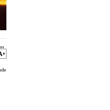
IZE
+
jade