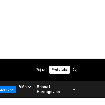
Prijava
Pretplata
Više
Bosna i
xpert
Hercegovina