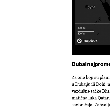
Dubai najprom
Za one koji su plan
u Dubaiju ili Dohi, 
vazdušne tačke Blis
matična luka Qatar 
saobraćaja. Zahvalju