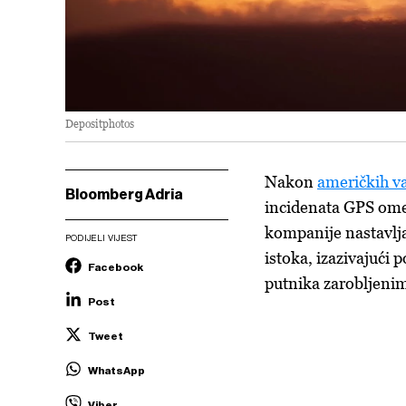
Depositphotos
Nakon
američkih va
Bloomberg Adria
incidenata GPS omet
kompanije nastavljaj
PODIJELI VIJEST
istoka, izazivajući
Facebook
putnika zarobljenim
Post
Tweet
WhatsApp
Viber