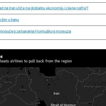
 na Iran utiče na globalnu ekonomiju i cijene nafte?
ežim u Iranu
e mogućeg zatvaranja Hormuškog moreuza