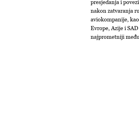
presjedanja i povez
nakon zatvaranja r
aviokompanije, kao 
Evrope, Azije i SAD
najprometniji među