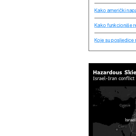
Kako američki napad
Kako funkcioniše r
Koje su posljedic