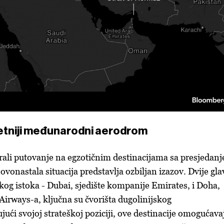
etniji međunarodni aerodrom
irali putovanje na egzotičnim destinacijama sa presjedan
novonastala situacija predstavlja ozbiljan izazov. Dvije gl
kog istoka - Dubai, sjedište kompanije Emirates, i Doha,
Airways-a, ključna su čvorišta dugolinijskog
jući svojoj strateškoj poziciji, ove destinacije omogućava