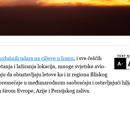
TEXT S
zdušnih udara na ciljeve u Iranu
, i sve češćih
-
anja i lažiranja lokacija, mnoge svjetske avio-
u da obustavljaju letove ka i iz regiona Bliskog
 poremećaje u međunarodnom saobraćaju i ostavljajući hil
 širom Evrope, Azije i Persijskog zaliva.