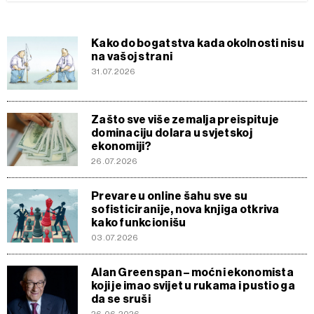
Kako do bogatstva kada okolnosti nisu
na vašoj strani
31.07.2026
Zašto sve više zemalja preispituje
dominaciju dolara u svjetskoj
ekonomiji?
26.07.2026
Prevare u online šahu sve su
sofisticiranije, nova knjiga otkriva
kako funkcionišu
03.07.2026
Alan Greenspan – moćni ekonomista
koji je imao svijet u rukama i pustio ga
da se sruši
26.06.2026