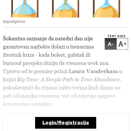
Depositphotos
TEXT SIZE
Šokantno saznanje da naredni dan nije
-
+
garantovan najčešće dolazi u trenucima
životnih kriza - kada bolest, gubitak ili
burnout presjeku iluziju da vremena uvek ima.
Upravo od te premise polazi
Laura Vanderkam
u
knjizi
Big Time: A Simple Path to Time Abundance
,
pokušavajući da objasni zašto većina ljudi danas ne
pati od manjka vremena, već od osjećaja njegove
konstantne nestašice.
Login/Registracija