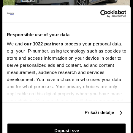
Responsible use of your data
Xpeng P7+: Luksuzni kineski
We and
our 1022 partners
process your personal data,
automobil koji priča kao navijen
e.g. your IP-number, using technology such as cookies to
Luksuzni fastback s vlastitim čipom koji po
store and access information on your device in order to
performansama nadmašuje usporedive Nvidijine proizvode.
serve personalized ads and content, ad and content
measurement, audience research and services
development. You have a choice in who uses your data
and for what purposes. Your privacy choices are only
applicable on this digital property where you have made
your choices. You can change or withdraw your consent
any time from the Cookie Declaration or by clicking on
Prikaži detalje
the Privacy trigger icon.
Dr Stefan Jerotić: “Čovjeku nije
Slučaj Fekkai - ni luksuzni biznisi
potrebno da bude savršeno
nisu pošteđeni otkrića iz
If you allow, we would also like to:
Dopusti sve
‘podešen’, već da raste”
Epsteinovih dokumenata