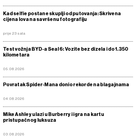
Kad selfie postane skuplji od putovanja: Skrivena
cijena lova na savršenu fotografiju
prije 23 sata
Test vožnja BYD-a Seal 6: Vozite bez dizela i do 1.350
kilometara
05.08.2026
Povratak Spider-Mana donio rekorde na blagajnama
04.08.2026
Mike Ashley ulazi u Burberry i igra na kartu
pristupačnog luksuza
03.08.2026