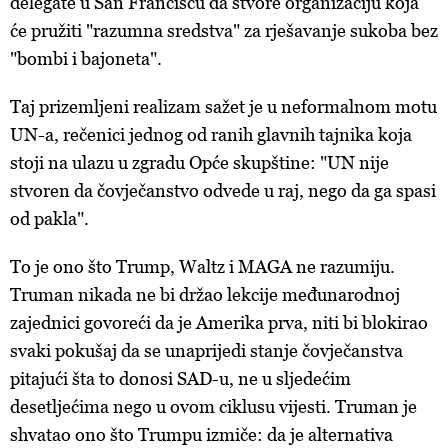
delegate u San Franciscu da stvore organizaciju koja
ažurirati klikom na „Prikaži detalje“. Privolu možete u bilo
kojem trenutku povući bez negativnih posljedica.
će pružiti "razumna sredstva" za rješavanje sukoba bez
"bombi i bajoneta".
Taj prizemljeni realizam sažet je u neformalnom motu
UN-a, rečenici jednog od ranih glavnih tajnika koja
stoji na ulazu u zgradu Opće skupštine: "UN nije
stvoren da čovječanstvo odvede u raj, nego da ga spasi
od pakla".
To je ono što Trump, Waltz i MAGA ne razumiju.
Truman nikada ne bi držao lekcije međunarodnoj
zajednici govoreći da je Amerika prva, niti bi blokirao
svaki pokušaj da se unaprijedi stanje čovječanstva
pitajući šta to donosi SAD-u, ne u sljedećim
desetljećima nego u ovom ciklusu vijesti. Truman je
shvatao ono što Trumpu izmiče: da je alternativa