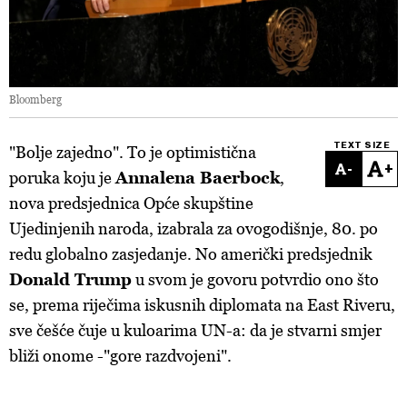
Bloomberg
TEXT SIZE
"Bolje zajedno". To je optimistična
-
+
poruka koju je
Annalena Baerbock
,
nova predsjednica Opće skupštine
Ujedinjenih naroda, izabrala za ovogodišnje, 80. po
redu globalno zasjedanje. No američki predsjednik
Donald Trump
u svom je govoru potvrdio ono što
se, prema riječima iskusnih diplomata na East Riveru,
sve češće čuje u kuloarima UN-a: da je stvarni smjer
bliži onome -"gore razdvojeni".