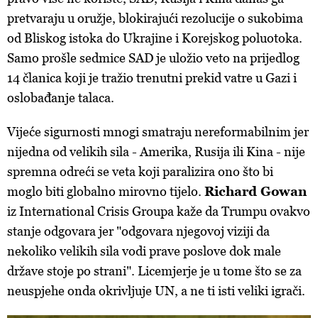
pretvaraju u oružje, blokirajući rezolucije o sukobima
od Bliskog istoka do Ukrajine i Korejskog poluotoka.
Samo prošle sedmice SAD je uložio veto na prijedlog
14 članica koji je tražio trenutni prekid vatre u Gazi i
oslobađanje talaca.
Vijeće sigurnosti mnogi smatraju nereformabilnim jer
nijedna od velikih sila - Amerika, Rusija ili Kina - nije
spremna odreći se veta koji paralizira ono što bi
moglo biti globalno mirovno tijelo.
Richard Gowan
iz International Crisis Groupa kaže da Trumpu ovakvo
stanje odgovara jer "odgovara njegovoj viziji da
nekoliko velikih sila vodi prave poslove dok male
države stoje po strani". Licemjerje je u tome što se za
neuspjehe onda okrivljuje UN, a ne ti isti veliki igrači.