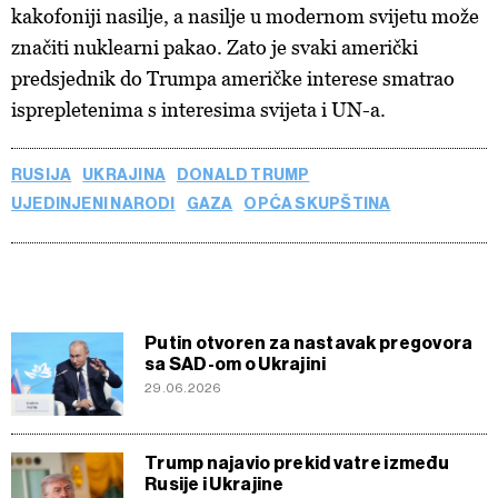
kakofoniji nasilje, a nasilje u modernom svijetu može
značiti nuklearni pakao. Zato je svaki američki
predsjednik do Trumpa američke interese smatrao
isprepletenima s interesima svijeta i UN-a.
RUSIJA
UKRAJINA
DONALD TRUMP
UJEDINJENI NARODI
GAZA
OPĆA SKUPŠTINA
Putin otvoren za nastavak pregovora
sa SAD-om o Ukrajini
29.06.2026
Trump najavio prekid vatre između
Rusije i Ukrajine