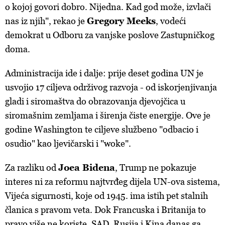
o kojoj govori dobro. Nijedna. Kad god može, izvlači
nas iz njih", rekao je
Gregory Meeks
, vodeći
demokrat u Odboru za vanjske poslove Zastupničkog
doma.
Administracija ide i dalje: prije deset godina UN je
usvojio 17 ciljeva održivog razvoja - od iskorjenjivanja
gladi i siromaštva do obrazovanja djevojčica u
siromašnim zemljama i širenja čiste energije. Ove je
godine Washington te ciljeve službeno "odbacio i
osudio" kao ljevičarski i "woke".
Za razliku od
Joea Bidena
, Trump ne pokazuje
interes ni za reformu najtvrđeg dijela UN-ova sistema,
Vijeća sigurnosti, koje od 1945. ima istih pet stalnih
članica s pravom veta. Dok Francuska i Britanija to
pravo više ne koriste, SAD, Rusija i Kina danas ga