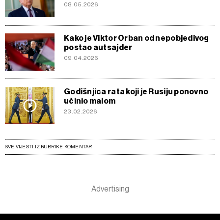
08.05.2026
Kako je Viktor Orban od nepobjedivog
postao autsajder
09.04.2026
Godišnjica rata koji je Rusiju ponovno
učinio malom
23.02.2026
SVE VIJESTI IZ RUBRIKE KOMENTAR