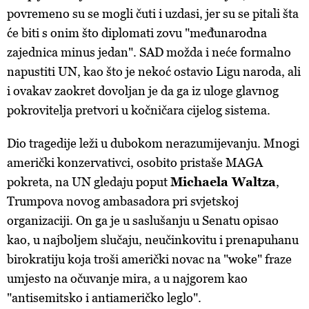
povremeno su se mogli čuti i uzdasi, jer su se pitali šta
će biti s onim što diplomati zovu "međunarodna
zajednica minus jedan". SAD možda i neće formalno
napustiti UN, kao što je nekoć ostavio Ligu naroda, ali
i ovakav zaokret dovoljan je da ga iz uloge glavnog
pokrovitelja pretvori u kočničara cijelog sistema.
Dio tragedije leži u dubokom nerazumijevanju. Mnogi
američki konzervativci, osobito pristaše MAGA
pokreta, na UN gledaju poput
Michaela Waltza
,
Trumpova novog ambasadora pri svjetskoj
organizaciji. On ga je u saslušanju u Senatu opisao
kao, u najboljem slučaju, neučinkovitu i prenapuhanu
birokratiju koja troši američki novac na "woke" fraze
umjesto na očuvanje mira, a u najgorem kao
"antisemitsko i antiameričko leglo".