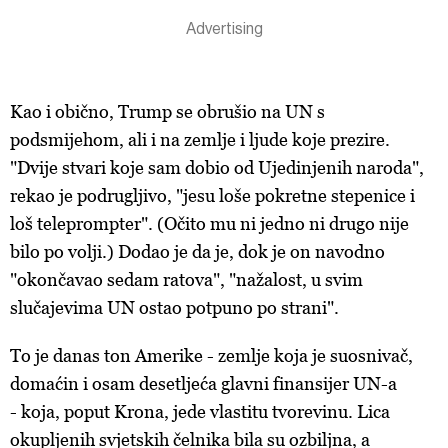
Kao i obično, Trump se obrušio na UN s
podsmijehom, ali i na zemlje i ljude koje prezire.
"Dvije stvari koje sam dobio od Ujedinjenih naroda",
rekao je podrugljivo, "jesu loše pokretne stepenice i
loš teleprompter". (Očito mu ni jedno ni drugo nije
bilo po volji.) Dodao je da je, dok je on navodno
"okončavao sedam ratova", "nažalost, u svim
slučajevima UN ostao potpuno po strani".
To je danas ton Amerike - zemlje koja je suosnivač,
domaćin i osam desetljeća glavni finansijer UN-a
- koja, poput Krona, jede vlastitu tvorevinu. Lica
okupljenih svjetskih čelnika bila su ozbiljna, a