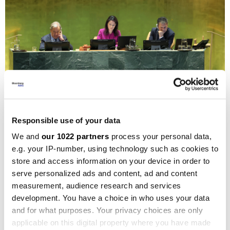
Responsible use of your data
We and
our 1022 partners
process your personal data,
e.g. your IP-number, using technology such as cookies to
Bloomberg
store and access information on your device in order to
serve personalized ads and content, ad and content
"To je pranje prljave politike", kaže
Anjali Dayal
sa
measurement, audience research and services
Sveučilišta Fordham. "UN je vrlo dobar u pranju
development. You have a choice in who uses your data
njihove prljave politike". Primjer je rat u Siriji, gdje je,
and for what purposes. Your privacy choices are only
applicable on this digital property where you have made
po njoj, Rusija bila ta koja nije dopuštala akciju, ali je