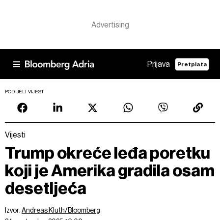
Prijava
Pretplata
PODIJELI VIJEST
Vijesti
Trump okreće leđa poretku
koji je Amerika gradila osam
desetljeća
Izvor:
Andreas Kluth/Bloomberg