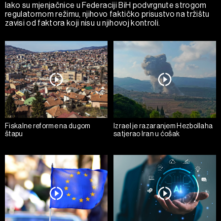
Iako su mjenjačnice u Federaciji BiH podvrgnute strogom
regulatornom režimu, njihovo faktičko prisustvo na tržištu
zavisi od faktora koji nisu u njihovoj kontroli.
Fiskalne reforme na dugom
Izrael je razaranjem Hezbollaha
štapu
satjerao Iran u ćošak