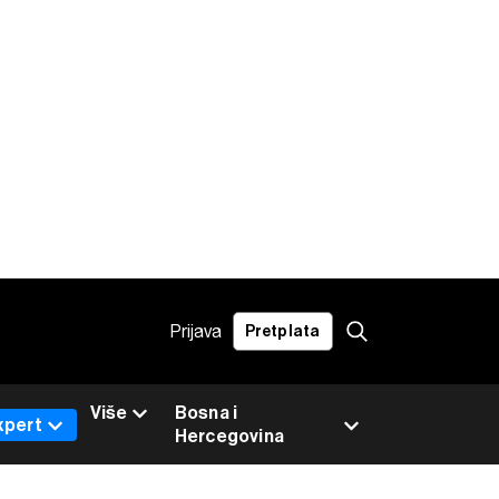
Prijava
Pretplata
Više
Bosna i
xpert
Hercegovina