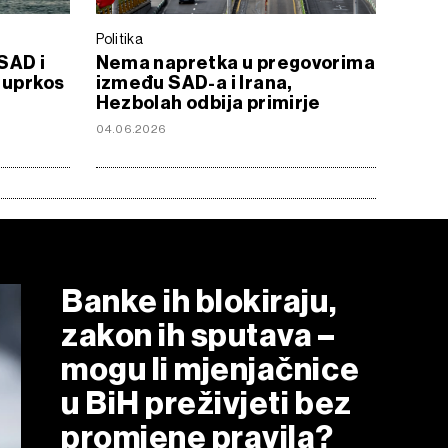
Politika
SAD i
Nema napretka u pregovorima
 uprkos
između SAD-a i Irana,
Hezbolah odbija primirje
04.06.2026
Banke ih blokiraju,
zakon ih sputava –
mogu li mjenjačnice
u BiH preživjeti bez
promjene pravila?