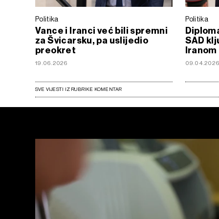
Politika
Politika
Vance i Iranci već bili spremni
Diplomat
za Švicarsku, pa uslijedio
SAD klj
preokret
Iranom
19.06.2026
09.04.202
SVE VIJESTI IZ RUBRIKE KOMENTAR