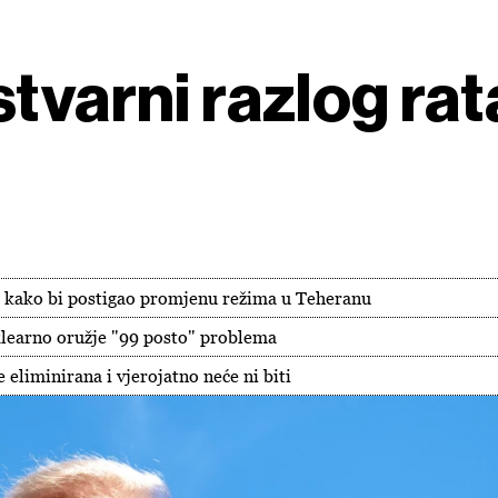
tvarni razlog rat
at kako bi postigao promjenu režima u Teheranu
uklearno oružje "99 posto" problema
e eliminirana i vjerojatno neće ni biti