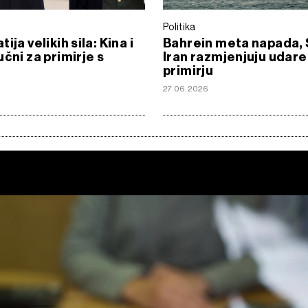
Politika
ija velikih sila: Kina i
Bahrein meta napada, 
učni za primirje s
Iran razmjenjuju udare
primirju
6
27.06.2026