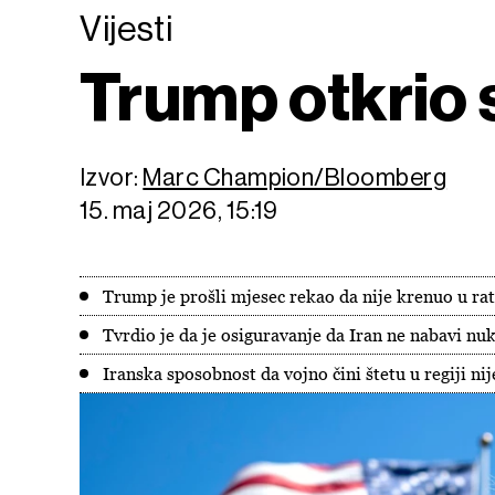
Vijesti
Trump otkrio s
Izvor:
Marc Champion/Bloomberg
15. maj 2026, 15:19
Trump je prošli mjesec rekao da nije krenuo u r
Tvrdio je da je osiguravanje da Iran ne nabavi n
Iranska sposobnost da vojno čini štetu u regiji nij