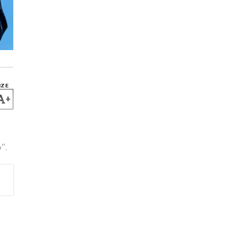
IZE
+
".