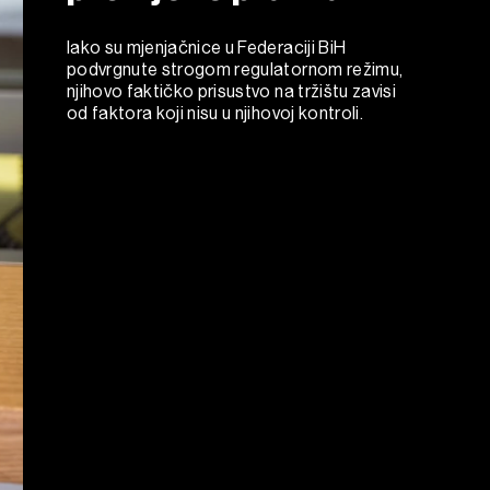
Iako su mjenjačnice u Federaciji BiH
podvrgnute strogom regulatornom režimu,
njihovo faktičko prisustvo na tržištu zavisi
od faktora koji nisu u njihovoj kontroli.