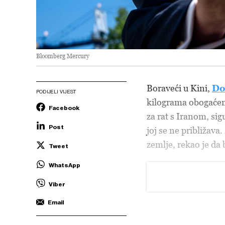
Bloomberg Mercury
Boraveći u Kini,
Do
PODIJELI VIJEST
kilograma obogaćeno
Facebook
za rat s Iranom, si
Post
joj se ne približava.
zemlje, rekao je da 
Tweet
WhatsApp
Viber
Email