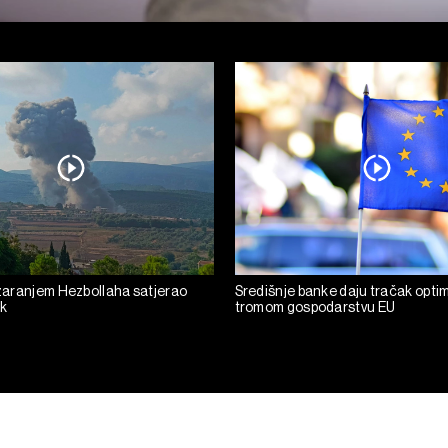
razaranjem Hezbollaha satjerao
Središnje banke daju tračak opti
ak
tromom gospodarstvu EU