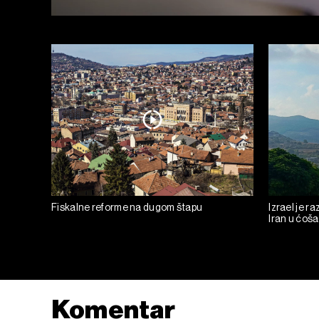
Fiskalne reforme na dugom štapu
Izrael je 
Iran u ćoš
Komentar