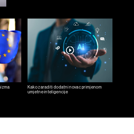
mizma
Kako zaraditi dodatni novac primjenom
umjetne inteligencije