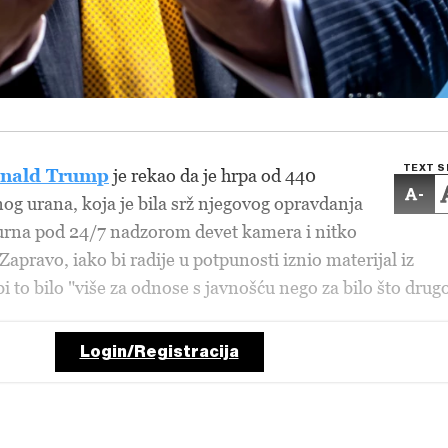
TEXT S
nald Trump
je rekao da je hrpa od 440
-
g urana, koja je bila srž njegovog opravdanja
gurna pod 24/7 nadzorom devet kamera i nitko
 Zapravo, iako bi radije u potpunosti iznio materijal iz
bi to bilo "više za odnose s javnošću nego za bilo što drugo
Login/Registracija