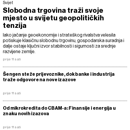
Svijet
Slobodna trgovina traži svoje
mjesto u svijetu geopolitičkih
tenzija
Iako jačanje geoekonomije i strateškog rivalstva velesila
potiskuje klasičnu slobodnu trgovinu, gospodarska suradnja i
dalje ostaje ključni izvor stabilnosti i sigurnosti za srednje
razvijene zemlje.
prije 11 sati
Šengen steže prijevoznike, dok banke i industrija
traže odgovore na nove izazove
prije 11 sati
Od mikrokredita do CBAM-a: Finansije i energija u
znaku novih izazova
prije 11 sati