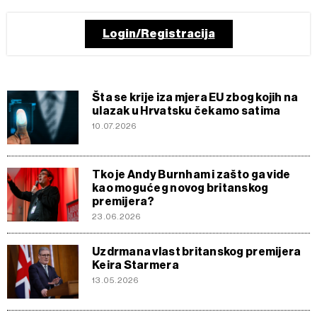
Login/Registracija
Šta se krije iza mjera EU zbog kojih na
ulazak u Hrvatsku čekamo satima
10.07.2026
Tko je Andy Burnham i zašto ga vide
kao mogućeg novog britanskog
premijera?
23.06.2026
Uzdrmana vlast britanskog premijera
Keira Starmera
13.05.2026