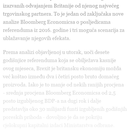
izazvanih odvajanjem Britanije od njenog najvećeg
trgovinskog partnera. To je jedan od zaključaka nove
analize Bloomberg Economicsa o posljedicama
referenduma iz 2016. godine i tri moguća scenarija za
ublažavanje njegovih efekata.
Prema analizi objavljenoj u utorak, uoči desete
godišnjice referenduma koja se obilježava kasnije
ovog mjeseca, Brexit je britansku ekonomiju možda
već koštao između dva i četiri posto bruto domaćeg
proizvoda. Iako je to manje od nekih ranijih procjena
- srednja procjena Bloomberg Economicsa od 2,5
posto izgubljenog BDP-a na dugi rok i dalje
predstavlja oko 30 milijardi funti izgubljenih godišnjih
poreskih prihoda - dovoljno je da se pokriju
cjelokupni kapitalni izdaci Ministarstva odbrane.