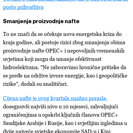
posto prihvatljiva
Smanjenje proizvodnje nafte
To ne znači da se očekuje nova energetska kriza do
kraja godine, ali postoje rizici zbog smanjenja obima
proizvodnje nafte OPEC+ i nepovoljnih vremenskih
uvjetima koji mogu da umanje efektivnost
hidroelektrana. "Ne zaboravimo hronične pritiske da
se pređe na održive izvore energije, kao i geopolitičke
rizike", dodali su analitičari.
Cijena nafte je ovog kvartala snažno porasla,
dosegnuvši najviši nivo u 10 mjeseci, zahvaljujući
ograničenjima u opskrbi ključnih članova OPEC+
Saudijske Arabije i Rusije, kao i svjetlijim izgledima u
dvije najveće svjetske ekonomije SAD-u i Kini.