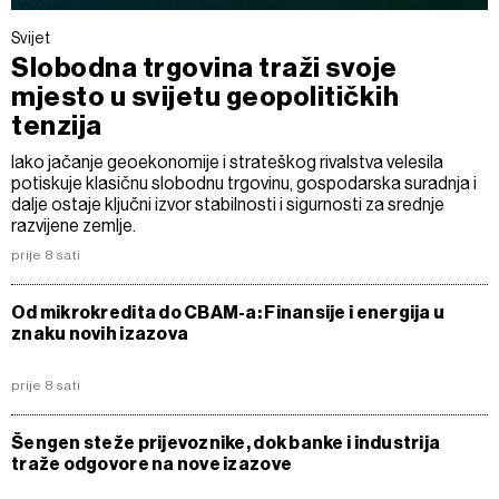
Svijet
Slobodna trgovina traži svoje
mjesto u svijetu geopolitičkih
tenzija
Iako jačanje geoekonomije i strateškog rivalstva velesila
potiskuje klasičnu slobodnu trgovinu, gospodarska suradnja i
dalje ostaje ključni izvor stabilnosti i sigurnosti za srednje
razvijene zemlje.
prije 8 sati
Od mikrokredita do CBAM-a: Finansije i energija u
znaku novih izazova
prije 8 sati
Šengen steže prijevoznike, dok banke i industrija
traže odgovore na nove izazove