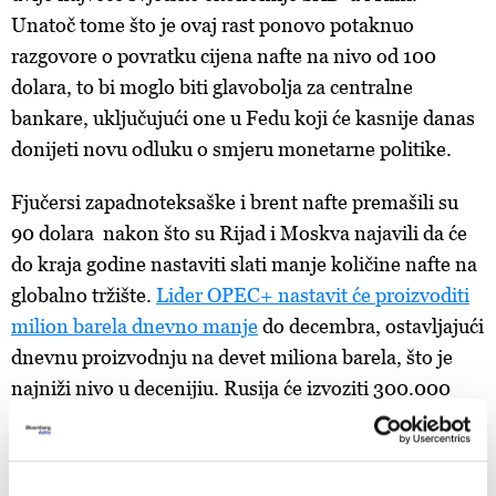
Unatoč tome što je ovaj rast ponovo potaknuo
razgovore o povratku cijena nafte na nivo od 100
dolara, to bi moglo biti glavobolja za centralne
bankare, uključujući one u Fedu koji će kasnije danas
donijeti novu odluku o smjeru monetarne politike.
Fjučersi zapadnoteksaške i brent nafte premašili su
90 dolara nakon što su Rijad i Moskva najavili da će
do kraja godine nastaviti slati manje količine nafte na
globalno tržište.
Lider OPEC+ nastavit će proizvoditi
milion barela dnevno manje
do decembra, ostavljajući
dnevnu proizvodnju na devet miliona barela, što je
najniži nivo u decenijiu. Rusija će izvoziti 300.000
barela manje dnevno - također do decembra.
(Ažurirano u prvom paragrafu)