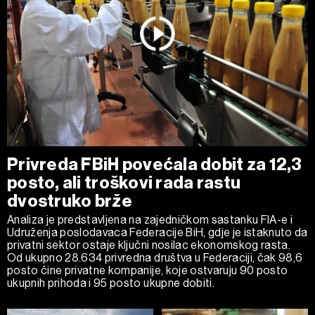
Privreda FBiH povećala dobit za 12,3
posto, ali troškovi rada rastu
dvostruko brže
Analiza je predstavljena na zajedničkom sastanku FIA-e i
Udruženja poslodavaca Federacije BiH, gdje je istaknuto da
privatni sektor ostaje ključni nosilac ekonomskog rasta.
Od ukupno 28.634 privredna društva u Federaciji, čak 98,6
posto čine privatne kompanije, koje ostvaruju 90 posto
ukupnih prihoda i 95 posto ukupne dobiti.