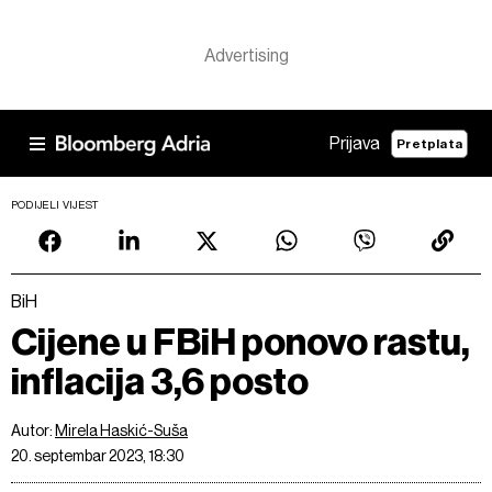
Prijava
Pretplata
PODIJELI VIJEST
BiH
Cijene u FBiH ponovo rastu,
inflacija 3,6 posto
Autor:
Mirela Haskić-Suša
20. septembar 2023, 18:30