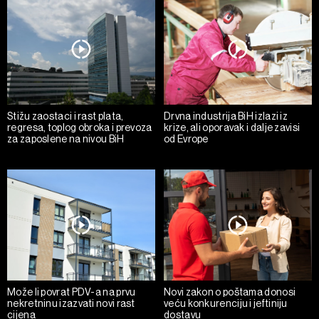
Stižu zaostaci i rast plata,
Drvna industrija BiH izlazi iz
regresa, toplog obroka i prevoza
krize, ali oporavak i dalje zavisi
za zaposlene na nivou BiH
od Evrope
Može li povrat PDV-a na prvu
Novi zakon o poštama donosi
nekretninu izazvati novi rast
veću konkurenciju i jeftiniju
cijena
dostavu