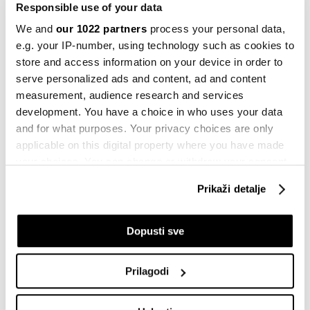
Responsible use of your data
INFLACIJA
FBIH
RAST CIJENA
GORIVO
We and
our 1022 partners
process your personal data,
e.g. your IP-number, using technology such as cookies to
store and access information on your device in order to
serve personalized ads and content, ad and content
measurement, audience research and services
Zbog goriva poskupljuju taksi usluge u
development. You have a choice in who uses your data
Sarajevu, cijene skaču duplo
and for what purposes. Your privacy choices are only
24.03.2026
applicable on this digital property where you have made
your choices. You can change or withdraw your consent
any time from the Cookie Declaration or by clicking on
Inflacija u BiH skočila na 6,8, cijene
Prikaži detalje
the Privacy trigger icon.
prijevoza više za gotovo 26 posto
26.05.2026
If you allow, we would also like to:
Dopusti sve
Collect information about your geographical
Koliko nas košta ovaj rat i koji su
location which can be accurate to within several
Prilagodi
pesimistični scenariji
meters
30.04.2026
Identify your device by actively scanning it for