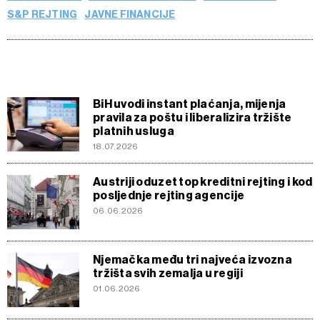
S&P REJTING
JAVNE FINANCIJE
BiH uvodi instant plaćanja, mijenja
pravila za poštu i liberalizira tržište
platnih usluga
18.07.2026
Austriji oduzet top kreditni rejting i kod
posljednje rejting agencije
06.06.2026
Njemačka među tri najveća izvozna
tržišta svih zemalja u regiji
01.06.2026