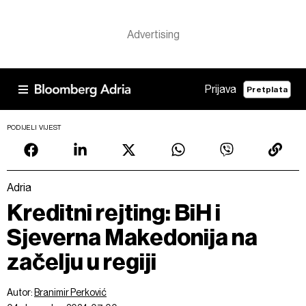
Prijava
Pretplata
PODIJELI VIJEST
Adria
Kreditni rejting: BiH i
Sjeverna Makedonija na
začelju u regiji
Autor:
Branimir Perković