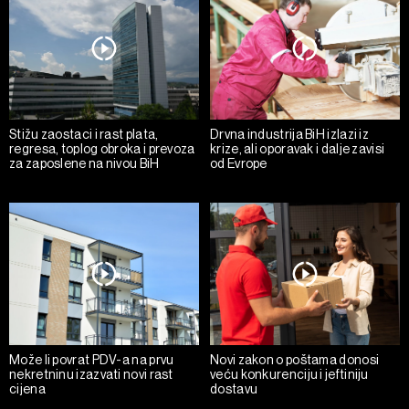
Stižu zaostaci i rast plata,
Drvna industrija BiH izlazi iz
regresa, toplog obroka i prevoza
krize, ali oporavak i dalje zavisi
za zaposlene na nivou BiH
od Evrope
Može li povrat PDV-a na prvu
Novi zakon o poštama donosi
nekretninu izazvati novi rast
veću konkurenciju i jeftiniju
cijena
dostavu