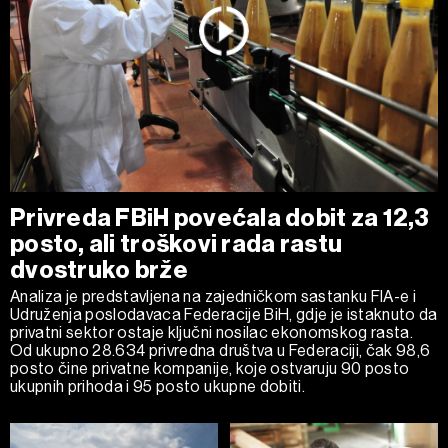
Privreda FBiH povećala dobit za 12,3
posto, ali troškovi rada rastu
dvostruko brže
Analiza je predstavljena na zajedničkom sastanku FIA-e i
Udruženja poslodavaca Federacije BiH, gdje je istaknuto da
privatni sektor ostaje ključni nosilac ekonomskog rasta.
Od ukupno 28.634 privredna društva u Federaciji, čak 98,6
posto čine privatne kompanije, koje ostvaruju 90 posto
ukupnih prihoda i 95 posto ukupne dobiti.