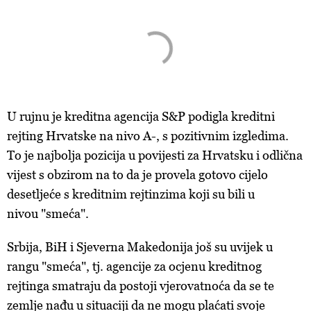
U rujnu je kreditna agencija S&P podigla kreditni
rejting Hrvatske na nivo A-, s pozitivnim izgledima.
To je najbolja pozicija u povijesti za Hrvatsku i odlična
vijest s obzirom na to da je provela gotovo cijelo
desetljeće s kreditnim rejtinzima koji su bili u
nivou "smeća".
Srbija, BiH i Sjeverna Makedonija još su uvijek u
rangu "smeća", tj. agencije za ocjenu kreditnog
rejtinga smatraju da postoji vjerovatnoća da se te
zemlje nađu u situaciji da ne mogu plaćati svoje