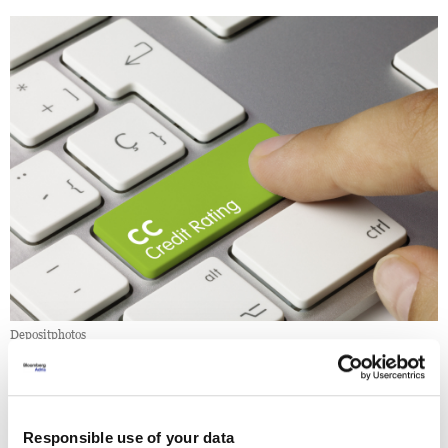
Depositphotos
Skupine CCC, CC i C rezervirane su za države koje bi
mogle bankrotirati, s tim da CC i C označavaju
Responsible use of your data