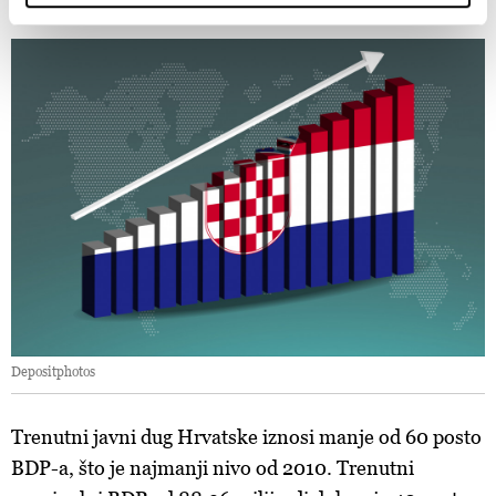
kontrolirati javni dug.
Find out more about how your personal data is processed
and set your preferences in the
details section
.
Zajednički voditelji obrade su HD-WIN ARENA SPORT
d.o.o. i
Partneri
. Više o podacima koje obrađujemo kao i
o vašim pravima pročitajte u našoj
Politici privatnosti
, a
o kolačićima i drugim sličnim tehnologijama u
Politici
kolačića
. Kolačiće u bilo kojem trenutku možete ponovno
ažurirati klikom na „Prikaži detalje“. Privolu možete u bilo
kojem trenutku povući bez negativnih posljedica.
Depositphotos
Trenutni javni dug Hrvatske iznosi manje od 60 posto
BDP-a, što je najmanji nivo od 2010. Trenutni