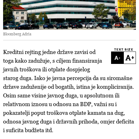
Bloomberg Adria
TEXT SIZE
Kreditni rejting jedne države zavisi od
-
+
toga kako zadužuje, s ciljem finansiranja
javnih troškova ili otplate dospjelog
starog duga. Iako je javna percepcija da su siromašne
države zaduženije od bogatih, istina je kompliciranija.
Osim same visine javnog duga, u apsolutnom ili
relativnom iznosu u odnosu na BDP, važni su i
pokazatelji poput troškova otplate kamata na dug,
odnosa javnog duga i državnih prihoda, omjer deficita
i suficita budžeta itd.