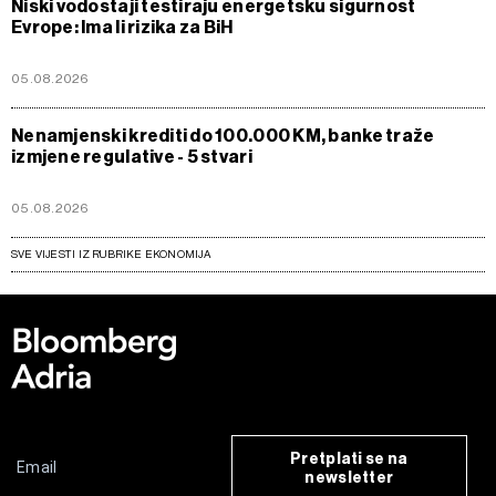
Niski vodostaji testiraju energetsku sigurnost
Evrope: Ima li rizika za BiH
05.08.2026
Nenamjenski krediti do 100.000 KM, banke traže
izmjene regulative - 5 stvari
05.08.2026
SVE VIJESTI IZ RUBRIKE EKONOMIJA
Pretplati se na
newsletter