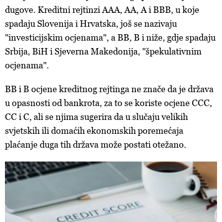
dugove. Kreditni rejtinzi AAA, AA, A i BBB, u koje
spadaju Slovenija i Hrvatska, još se nazivaju
"investicijskim ocjenama", a BB, B i niže, gdje spadaju
Srbija, BiH i Sjeverna Makedonija, "špekulativnim
ocjenama".
BB i B ocjene kreditnog rejtinga ne znače da je država
u opasnosti od bankrota, za to se koriste ocjene CCC,
CC i C, ali se njima sugerira da u slučaju velikih
svjetskih ili domaćih ekonomskih poremećaja
plaćanje duga tih država može postati otežano.