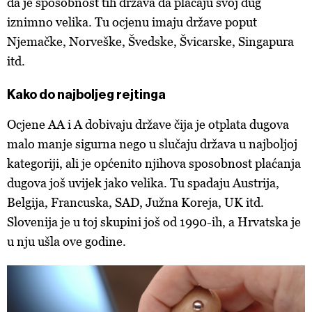
da je sposobnost tih država da plaćaju svoj dug
iznimno velika. Tu ocjenu imaju države poput
Njemačke, Norveške, Švedske, Švicarske, Singapura
itd.
Kako do najboljeg rejtinga
Ocjene AA i A dobivaju države čija je otplata dugova
malo manje sigurna nego u slučaju država u najboljoj
kategoriji, ali je općenito njihova sposobnost plaćanja
dugova još uvijek jako velika. Tu spadaju Austrija,
Belgija, Francuska, SAD, Južna Koreja, UK itd.
Slovenija je u toj skupini još od 1990-ih, a Hrvatska je
u nju ušla ove godine.