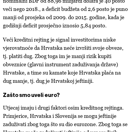
nominalni BDP od 88,96 milijardi dolara je 40 posto
veći nego 2018., a deficit budžeta od 2,6 posto je puno
manji od prosjeka od 2009. do 2015. godine, kada je
godišnji deficit prosječno iznosio 5,84 posto.
Veći kreditni rejting je signal investitorima niske
vjerovatnoće da Hrvatska neće izvršiti svoje obveze,
tj. platiti dug. Zbog toga im je manji rizik kupiti
obveznice (glavni instrument zaduživanja države)
Hrvatske, a time su kamate koje Hrvatska plaća na
dug manje, tj. dug je Hrvatskoj jeftiniji.
Zašto smo uveli euro?
Utjecaj imaju i drugi faktori osim kreditnog rejtinga.
Primjerice, Hrvatska i Slovenija se mogu jeftinije
zaduživati zbog toga što su dio eurozone. Zbog toga se