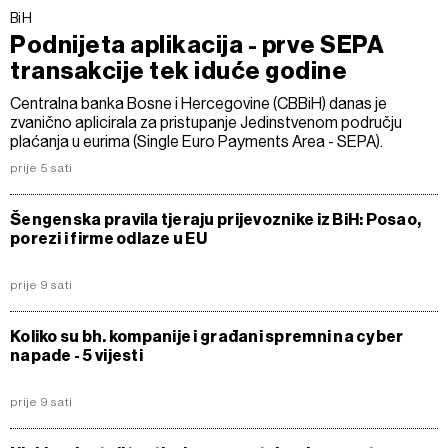
BiH
Podnijeta aplikacija - prve SEPA
transakcije tek iduće godine
Centralna banka Bosne i Hercegovine (CBBiH) danas je
zvanično aplicirala za pristupanje Jedinstvenom području
plaćanja u eurima (Single Euro Payments Area - SEPA).
prije 5 sati
Šengenska pravila tjeraju prijevoznike iz BiH: Posao,
porezi i firme odlaze u EU
prije 9 sati
Koliko su bh. kompanije i građani spremni na cyber
napade - 5 vijesti
prije 9 sati