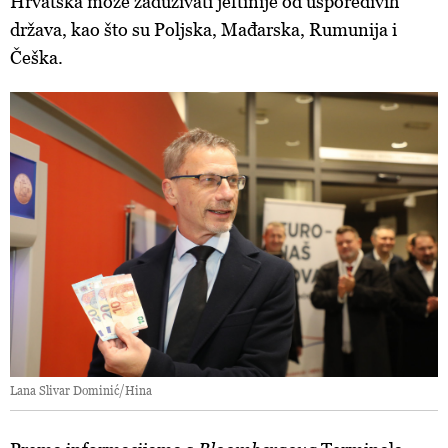
Hrvatska može zaduživati jeftinije od usporedivih
država, kao što su Poljska, Mađarska, Rumunija i
Češka.
Lana Slivar Dominić/Hina