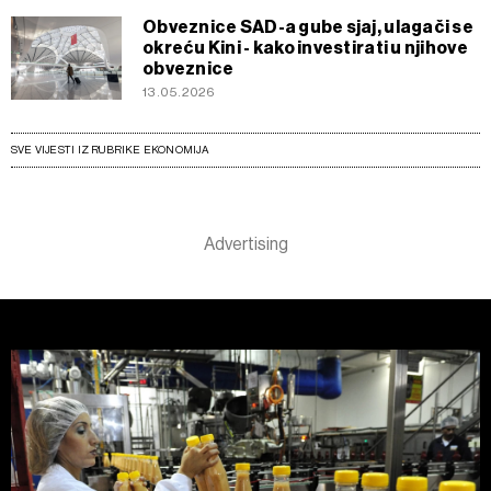
Obveznice SAD-a gube sjaj, ulagači se
okreću Kini - kako investirati u njihove
obveznice
13.05.2026
SVE VIJESTI IZ RUBRIKE EKONOMIJA