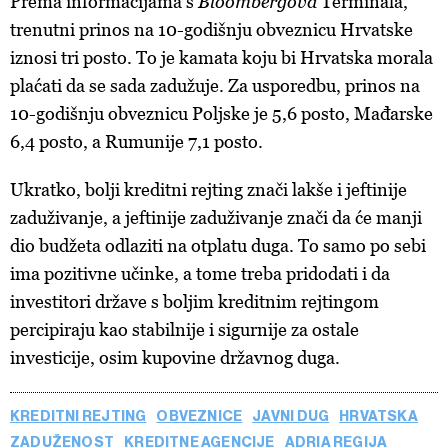
Prema informacijama s
Bloombergova
Terminala,
trenutni prinos na 10-godišnju obveznicu Hrvatske
iznosi tri posto. To je kamata koju bi Hrvatska morala
plaćati da se sada zadužuje. Za usporedbu, prinos na
10-godišnju obveznicu Poljske je 5,6 posto, Mađarske
6,4 posto, a Rumunije 7,1 posto.
Ukratko, bolji kreditni rejting znači lakše i jeftinije
zaduživanje, a jeftinije zaduživanje znači da će manji
dio budžeta odlaziti na otplatu duga. To samo po sebi
ima pozitivne učinke, a tome treba pridodati i da
investitori države s boljim kreditnim rejtingom
percipiraju kao stabilnije i sigurnije za ostale
investicije, osim kupovine državnog duga.
KREDITNI REJTING
OBVEZNICE
JAVNI DUG
HRVATSKA
ZADUŽENOST
KREDITNE AGENCIJE
ADRIA REGIJA