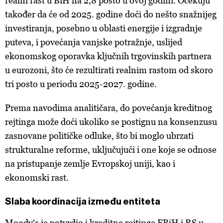
realni rast u BiH na 2,8 posto u ovoj godini. Očekuju
također da će od 2025. godine doći do nešto snažnijeg
investiranja, posebno u oblasti energije i izgradnje
puteva, i povećanja vanjske potražnje, uslijed
ekonomskog oporavka ključnih trgovinskih partnera
u eurozoni, što će rezultirati realnim rastom od skoro
tri posto u periodu 2025-2027. godine.
Prema navodima analitičara, do povećanja kreditnog
rejtinga može doći ukoliko se postignu na konsenzusu
zasnovane političke odluke, što bi moglo ubrzati
strukturalne reforme, uključujući i one koje se odnose
na pristupanje zemlje Evropskoj uniji, kao i
ekonomski rast.
Slaba koordinacija između entiteta
Moody's je potvrdio i kreditne rejtinge FBiH i RS u