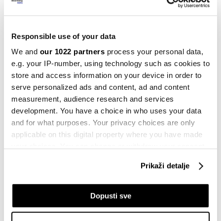
Prijavite se
Responsible use of your data
We and
our 1022 partners
process your personal data,
Analitičari su naveli da se ekonomija RS pokazala
e.g. your IP-number, using technology such as cookies to
otpornom na nedavne inflatorne i energetske šokove.
store and access information on your device in order to
Očekuje se rast realnog BDP-a od 2,5 posto u 2024. i
serve personalized ads and content, ad and content
measurement, audience research and services
tri posto u 2025. godini za zemlju, a ekonomija RS
development. You have a choice in who uses your data
dodatno će profitirati od snažne domaće potrošnje i
and for what purposes. Your privacy choices are only
veza s EU-om.
applicable on this digital property where you have made
your choices. You can change or withdraw your consent
Do povećanja kreditnog rejtinga moglo bi doći u
any time from the Cookie Declaration or by clicking on
slučaju smanjenja političkih rizika i povećanja
Prikaži detalje
the Privacy trigger icon.
političke stabilnosti, poboljšanja fiskalne
konsolidacije, uključujući stabilni nivo duga i
If you allow, we would also like to:
Dopusti sve
likvidnosti, te snažnijeg rasta ekonomije uz
Collect information about your geographical
location which can be accurate to within several