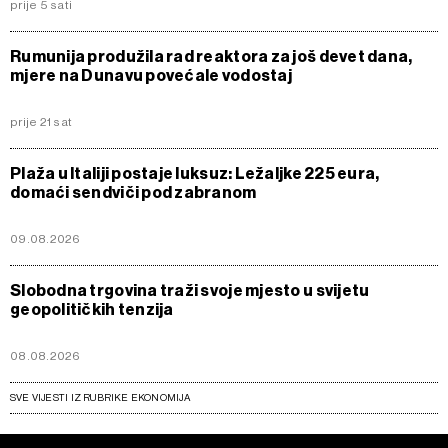
prije 5 sati
Rumunija produžila rad reaktora za još devet dana,
mjere na Dunavu povećale vodostaj
prije 21 sat
Plaža u Italiji postaje luksuz: Ležaljke 225 eura,
domaći sendviči pod zabranom
09.08.2026
Slobodna trgovina traži svoje mjesto u svijetu
geopolitičkih tenzija
08.08.2026
SVE VIJESTI IZ RUBRIKE EKONOMIJA