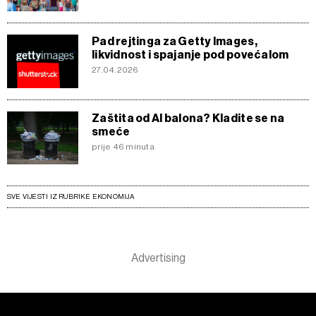
Pad rejtinga za Getty Images,
likvidnost i spajanje pod povećalom
27.04.2026
Zaštita od AI balona? Kladite se na
smeće
prije 46 minuta
SVE VIJESTI IZ RUBRIKE EKONOMIJA