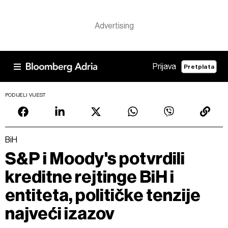
Prijava
Pretplata
PODIJELI VIJEST
BiH
S&P i Moody's potvrdili
kreditne rejtinge BiH i
entiteta, političke tenzije
najveći izazov