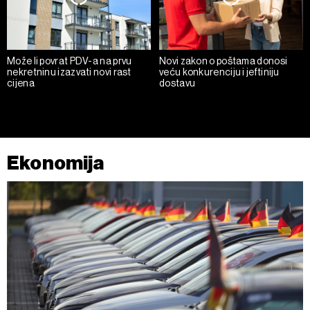
Može li povrat PDV-a na prvu
Novi zakon o poštama donosi
nekretninu izazvati novi rast
veću konkurenciju i jeftiniju
cijena
dostavu
Ekonomija