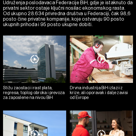
Udruženja poslodavaca Federacije BiH, gdje je istaknuto da
privatni sektor ostaje ključni nosilac ekonomskog rasta.
Od ukupno 28.634 privredna društva u Federaciji, čak 98,6
posto čine privatne kompanije, koje ostvaruju 90 posto
ukupnih prihoda i 95 posto ukupne dobiti.
Stižu zaostaci i rast plata,
Drvna industrija BiH izlazi iz
regresa, toplog obroka i prevoza
krize, ali oporavak i dalje zavisi
za zaposlene na nivou BiH
od Evrope