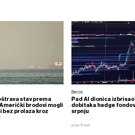
Berze
oštrava stav prema
Pad AI dionica izbrisao
Američki brodovi mogli
dobitaka hedge fondov
ti bez prolaza kroz
srpnju
z
prije 8 sati