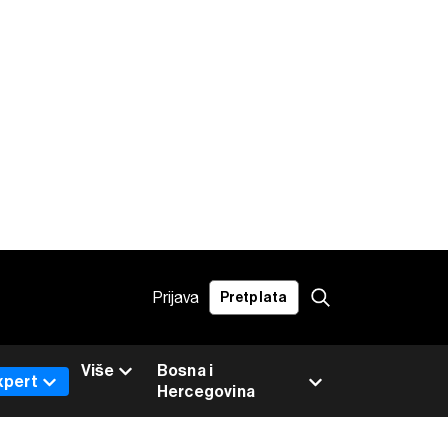
Prijava
Pretplata
Više
Bosna i
xpert
Hercegovina