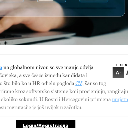
TEXT S
a
na globalnom nivou se sve manje odvija
-
čovjeka, a sve češće između kandidata i
go što bilo ko u HR odjelu pogleda
CV
, šanse tog
trirane kroz softverske sisteme koji procjenjuju, rangiraju
nekoliko sekundi. U Bosni i Hercegovini primjena
umjet
su regrutacije je još uvijek u začetku.
Login/Registracija