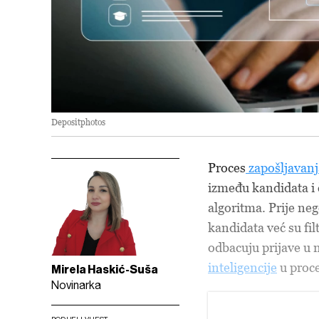
Depositphotos
Proces
zapošljavanj
između kandidata i 
algoritma. Prije ne
kandidata već su fil
odbacuju prijave u 
inteligencije
u proce
Mirela Haskić-Suša
Novinarka