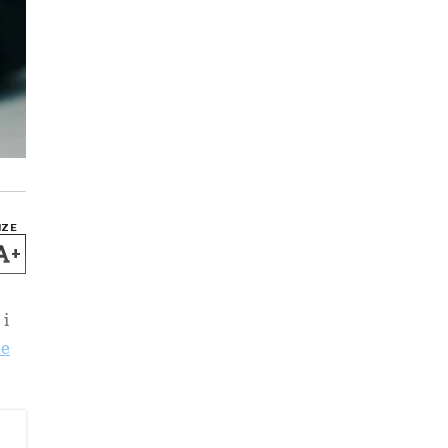
IZE
+
 i
ne