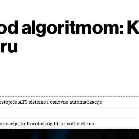
od algoritmom: K
gru
postojeće ATS sisteme i osnovne automatizacije
ivacije, kulturološkog fit-a i soft vještina.