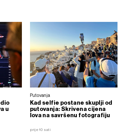
Putovanja
 dio
Kad selfie postane skuplji od
a u
putovanja: Skrivena cijena
lova na savršenu fotografiju
prije 10 sati