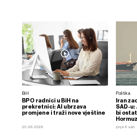
BiH
Politika
BPO radnici u BiH na
Iran za
prekretnici: AI ubrzava
SAD-u: 
promjene i traži nove vještine
bi osta
Hormu
25.06.2026
prije 6 sati