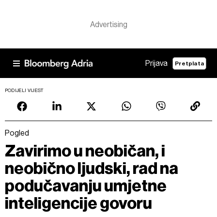
Prijava
Pretplata
PODIJELI VIJEST
Pogled
Zavirimo u neobičan, i
neobično ljudski, rad na
podučavanju umjetne
inteligencije govoru