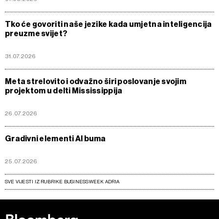
Tko će govoriti naše jezike kada umjetna inteligencija
preuzme svijet?
31.07.2026
Meta strelovito i odvažno širi poslovanje svojim
projektom u delti Mississippija
26.07.2026
Gradivni elementi AI buma
25.07.2026
SVE VIJESTI IZ RUBRIKE BUSINESSWEEK ADRIA