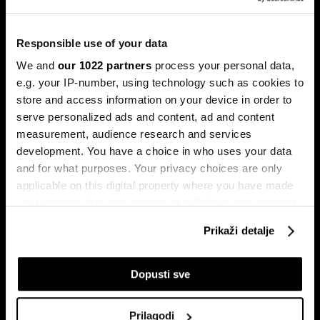
Bloomberg Adria Top 25: Kompanije
koje su obilježile 2025. godinu
Responsible use of your data
Pronašli smo 25 kompanija iz regije koje su ostavile najveći
We and
our 1022 partners
process your personal data,
trag u 2025. godini.
e.g. your IP-number, using technology such as cookies to
store and access information on your device in order to
serve personalized ads and content, ad and content
measurement, audience research and services
development. You have a choice in who uses your data
and for what purposes. Your privacy choices are only
applicable on this digital property where you have made
your choices. You can change or withdraw your consent
any time from the Cookie Declaration or by clicking on
BYD vodi u globalnoj utrci za
Ljudi koji su obilježili 2024. i
Prikaži detalje
the Privacy trigger icon.
izradu jeftinijih električnih vozila
utjecat će na 2025. godinu
If you allow, we would also like to:
Dopusti sve
Collect information about your geographical
location which can be accurate to within several
Prilagodi