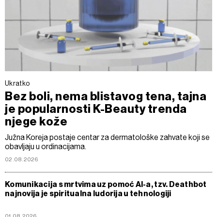
Ukratko
Bez boli, nema blistavog tena, tajna
je popularnosti K-Beauty trenda
njege kože
Južna Koreja postaje centar za dermatološke zahvate koji se
obavljaju u ordinacijama.
02.08.2026
Komunikacija s mrtvima uz pomoć AI-a, tzv. Deathbot
najnovija je spiritualna ludorija u tehnologiji
01.08.2026