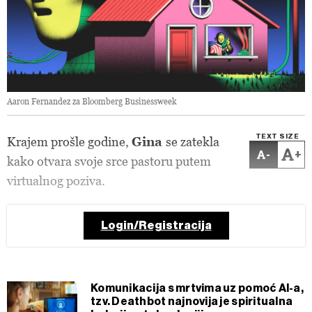
Aaron Fernandez za Bloomberg Businessweek
TEXT SIZE
Krajem prošle godine,
Gina
se zatekla
-
+
kako otvara svoje srce pastoru putem
virtualnog poziva.
Login/Registracija
Komunikacija s mrtvima uz pomoć AI-a,
tzv. Deathbot najnovija je spiritualna