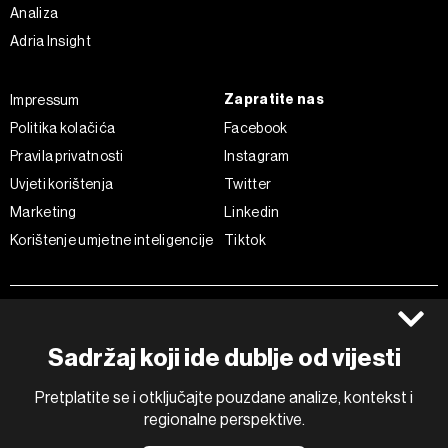
Analiza
Adria Insight
Zapratite nas
Impressum
Politika kolačića
Facebook
Pravila privatnosti
Instagram
Uvjeti korištenja
Twitter
Marketing
Linkedin
Korištenje umjetne inteligencije
Tiktok
©2022 - 2026 Bloomberg L.P. All Rights Reserved. BLOOMBERG and
the BLOOMBERG logo are registered trademarks and service marks of
Bloomberg Finance L.P. or its subsidiaries, displayed with permission
Sadržaj koji ide dublje od vijesti
Bloomberg Adria is a Mtel Swiss SA Property
News CMS by Cubes
Pretplatite se i otključajte pouzdane analize, kontekst i
regionalne perspektive.