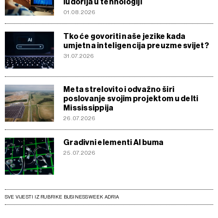
ludorija u tehnologiji
01.08.2026
Tko će govoriti naše jezike kada
umjetna inteligencija preuzme svijet?
31.07.2026
Meta strelovito i odvažno širi
poslovanje svojim projektom u delti
Mississippija
26.07.2026
Gradivni elementi AI buma
25.07.2026
SVE VIJESTI IZ RUBRIKE BUSINESSWEEK ADRIA