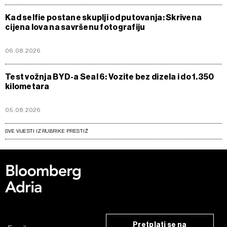
Kad selfie postane skuplji od putovanja: Skrivena
cijena lova na savršenu fotografiju
06.08.2026
Test vožnja BYD-a Seal 6: Vozite bez dizela i do 1.350
kilometara
05.08.2026
SVE VIJESTI IZ RUBRIKE PRESTIŽ
Pretplati se na