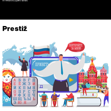
kojem trenutku povući bez negativnih posljedica.
Prestiž