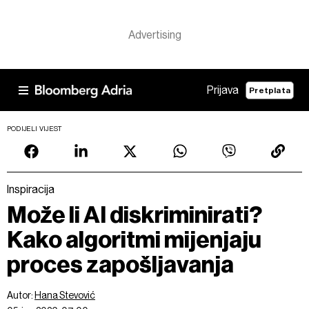
Prijava
Pretplata
PODIJELI VIJEST
Inspiracija
Može li AI diskriminirati?
Kako algoritmi mijenjaju
proces zapošljavanja
Autor:
Hana Stevović