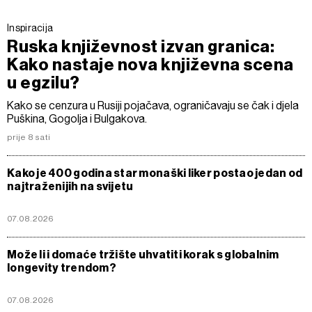
Inspiracija
Ruska književnost izvan granica:
Kako nastaje nova književna scena
u egzilu?
Kako se cenzura u Rusiji pojačava, ograničavaju se čak i djela
Puškina, Gogolja i Bulgakova.
prije 8 sati
Kako je 400 godina star monaški liker postao jedan od
najtraženijih na svijetu
07.08.2026
Može li i domaće tržište uhvatiti korak s globalnim
longevity trendom?
07.08.2026