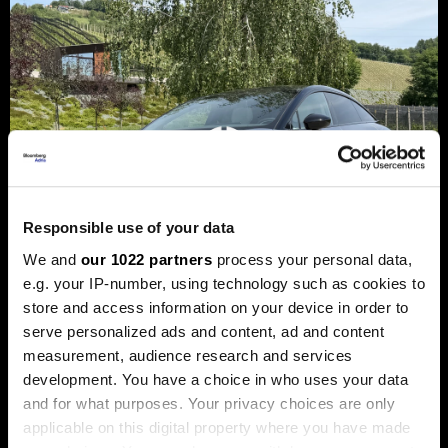
Responsible use of your data
We and
our 1022 partners
process your personal data,
e.g. your IP-number, using technology such as cookies to
store and access information on your device in order to
serve personalized ads and content, ad and content
Xpeng P7+: Luksuzni kineski
measurement, audience research and services
automobil koji priča kao navijen
development. You have a choice in who uses your data
Luksuzni fastback s vlastitim čipom koji po
and for what purposes. Your privacy choices are only
performansama nadmašuje usporedive Nvidijine proizvode.
applicable on this digital property where you have made