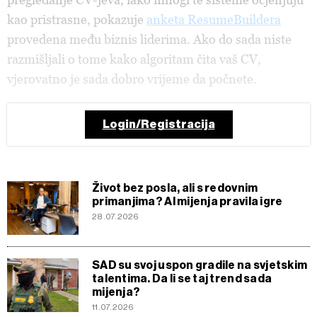
kao pristrasne, pokazuje
anketa ResumeBuildera
provedena među biznis liderima. Ako do sada niste
razmišljali o tome kako algoritam čita vaš CV,
vjerovatno je sada dobro vrijeme da počnete.
Login/Registracija
Život bez posla, ali s redovnim
primanjima? AI mijenja pravila igre
28.07.2026
SAD su svoj uspon gradile na svjetskim
talentima. Da li se taj trend sada
mijenja?
11.07.2026