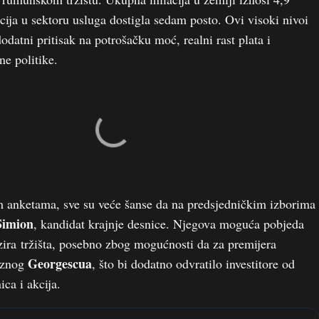
acija u sektoru usluga dostigla sedam posto. Ovi visoki nivoi
 dodatni pritisak na potrošačku moć, realni rast plata i
ne politike.
 anketama, sve su veće šanse da na predsjedničkim izborima
Simion
, kandidat krajnje desnice. Njegova moguća pobjeda
izira tržišta, posebno zbog mogućnosti da za premijera
Georgescua
rznog
, što bi dodatno odvratilo investitore od
ca i akcija.