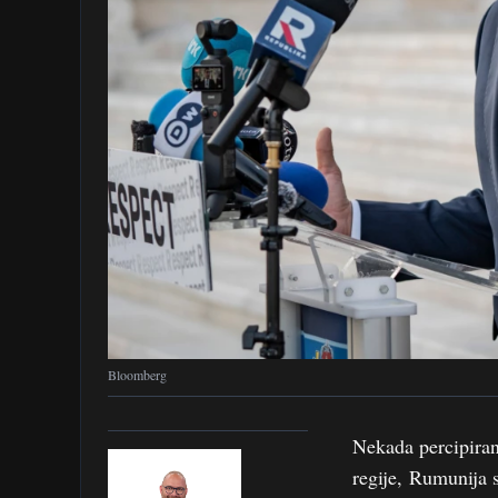
Bloomberg
Nekada percipiran
regije, Rumunija 