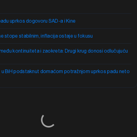
 padu uprkos dogovoru SAD-a i Kine
e stope stabilnim, inflacija ostaje u fokusu
zmeđu kontinuiteta i zaokreta: Drugi krug donosi odlučujuću
t u BiH podstaknut domaćom potražnjom uprkos padu neto