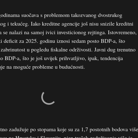
godinama suočava s problemom takozvanog dvostrukog
kog i tekućeg. Iako kreditne agencije još nisu snizile kreditni
a se nalazi na samoj ivici investicionog rejtinga. Istovremeno,
ki deficit za 2025. godinu iznosi sedam posto BDP-a, što
zabrinutost u pogledu fiskalne održivosti. Javni dug trenutno
o BDP-a, što je još uvijek prihvatljivo, ipak, tendencija
uje na moguće probleme u budućnosti.
tno zadužuje po stopama koje su za 1,7 postotnih bodova viš
osu na Hrvatsku i Sloveniju, njen trošak zaduživanja više je