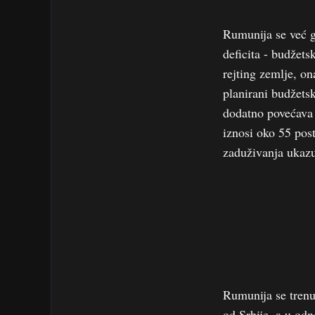
Rumunija se već 
deficita - budžets
rejting zemlje, on
planirani budžets
dodatno povećava 
iznosi oko 55 post
zaduživanja ukaz
Rumunija se trenu
od Srbije, a u odn