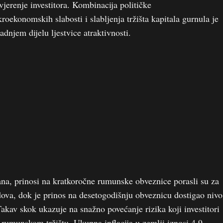
vjerenje investitora. Kombinacija političke
roekonomskih slabosti i slabljenja tržišta kapitala gurnula je
dnjem dijelu ljestvice atraktivnosti.
a, prinosi na kratkoročne rumunske obveznice porasli su za
ova, dok je prinos na desetogodišnju obveznicu dostigao nivo
akav skok ukazuje na snažno povećanje rizika koji investitori
 rumunskom tržištu. Ukupna inflacija u zemlji iznosi 4,9