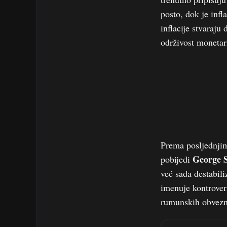
posto, dok je infl
inflacije stvaraju
održivost monetar
Prema posljednjim
George 
pobijedi
već sada destabil
imenuje kontrove
rumunskih obvezni