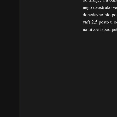
nego dvostruko ve
donedavno bio pot
ytd
) 2,5 posto u 
na nivoe ispod pet