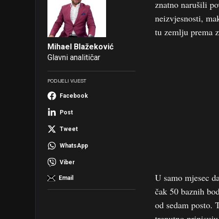
znatno narušili po
neizvjesnosti, mak
tu zemlju prema za
Mihael Blažeković
Glavni analitičar
PODIJELI VIJEST
Facebook
Post
Tweet
WhatsApp
Viber
U samo mjesec dan
Email
čak 50 baznih bod
od sedam posto. T
trenutno pripisuju