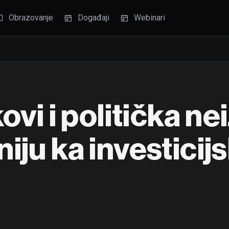
Obrazovanje
Događaji
Webinari
ovi i politička n
ju ka investicijs