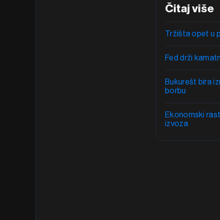
Čitaj više
Tržišta opet u
Fed drži kamatn
Bukurešt bira i
borbu
Ekonomski ras
izvoza