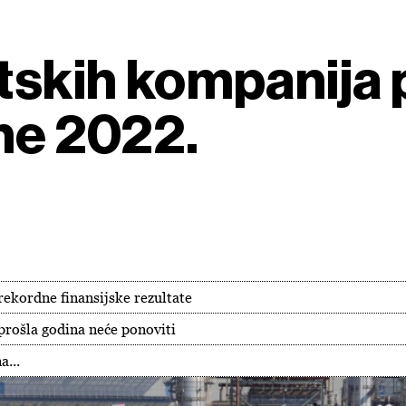
etskih kompanija 
ne 2022.
rekordne finansijske rezultate
prošla godina neće ponoviti
a...