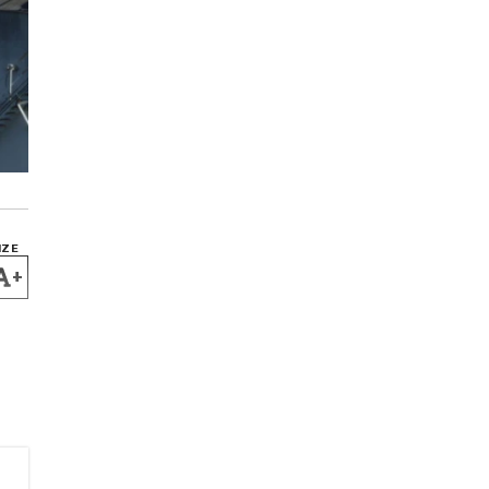
IZE
+