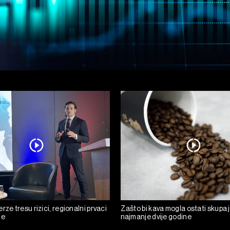
rze tresu rizici, regionalni prvaci
Zašto bi kava mogla ostati skupa 
de
najmanje dvije godine