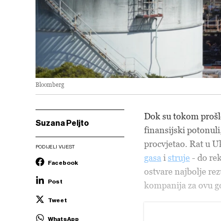
Bloomberg
Dok su tokom proš
Suzana Peljto
finansijski potonuli
procvjetao. Rat u U
PODIJELI VIJEST
gasa
i
struje
- do re
Facebook
ostvare najbolje rez
Post
kompanija za ovu go
Tweet
WhatsApp