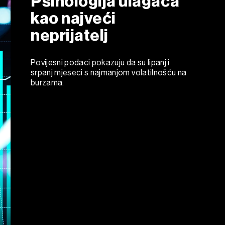
Psihologija ulagača
kao najveći
neprijatelj
Povijesni podaci pokazuju da su lipanj i
srpanj mjeseci s najmanjom volatilnošću na
burzama.