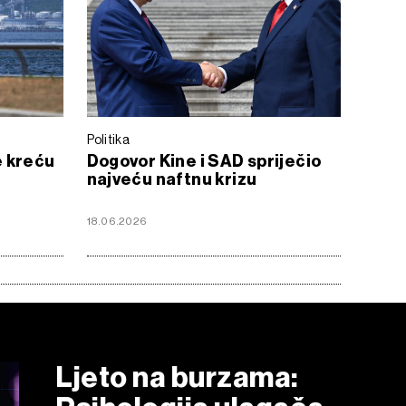
Politika
e kreću
Dogovor Kine i SAD spriječio
najveću naftnu krizu
18.06.2026
Ljeto na burzama: