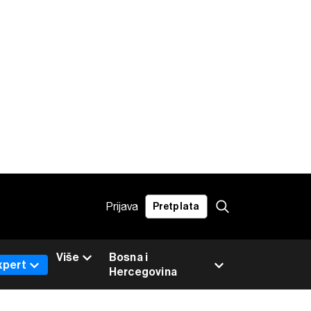
Prijava
Pretplata
Više
Bosna i
xpert
Hercegovina