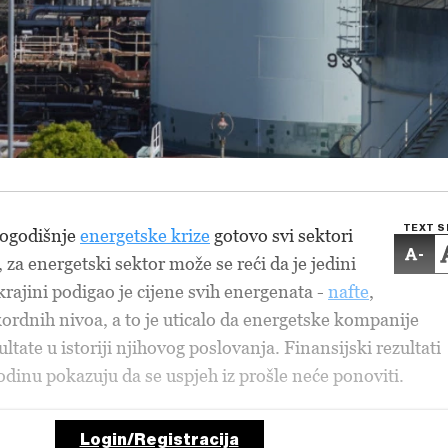
TEXT S
logodišnje
energetske krize
gotovo svi sektori
-
, za energetski sektor može se reći da je jedini
krajini podigao je cijene svih energenata -
nafte
,
kordnih nivoa, a to je uticalo da energetske kompanije
ultate u istoriji njihovog poslovanja. Finansijski rezultati
dinu pokazuju da se uspjeh iz prošle neće ponoviti.
Login/Registracija