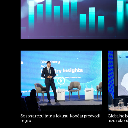
Sezona rezultata u fokusu: Končar predvodi
Globalne be
regiju
nižu rekor