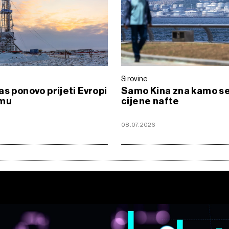
Sirovine
as ponovo prijeti Evropi
Samo Kina zna kamo s
imu
cijene nafte
08.07.2026