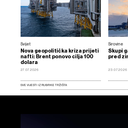
Svijet
Sirovine
Nova geopolitička kriza prijeti
Skupi g
nafti: Brent ponovo cilja 100
pred z
dolara
27.07.2026
23.07.2026
SVE VIJESTI IZ RUBRIKE TRŽIŠTA