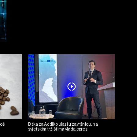
još
Bitka za Addiko ulazi u završnicu, na
svjetskim tržištima vlada oprez