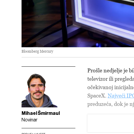
Bloomberg Mercury
Prošle nedjelje je b
televizor ili pregled
očekivanoj inicijal
SpaceX.
Najveći IPO
preduzeća, dok je n
Mihael Šmirmaul
Novinar