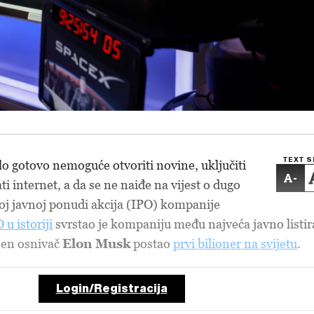
TEXT S
ilo gotovo nemoguće otvoriti novine, uključiti
-
ati internet, a da se ne naiđe na vijest o dugo
noj javnoj ponudi akcija (IPO) kompanije
 u istoriji
svrstao je kompaniju među najveća javno listi
jen osnivač
Elon Musk
postao
prvi bilioner na svijetu
.
Login/Registracija