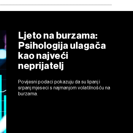
Ljeto na burzama:
Psihologija ulagača
kao najveći
neprijatelj
Povijesni podaci pokazuju da su lipanj i
srpanj mjeseci s najmanjom volatilnošću na
burzama.