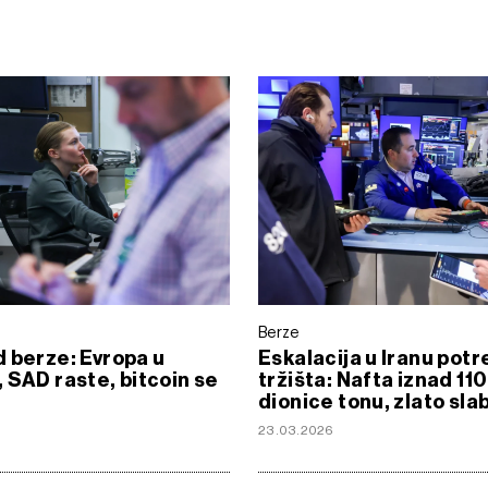
Berze
 berze: Evropa u
Eskalacija u Iranu potr
 SAD raste, bitcoin se
tržišta: Nafta iznad 110
dionice tonu, zlato slab
23.03.2026