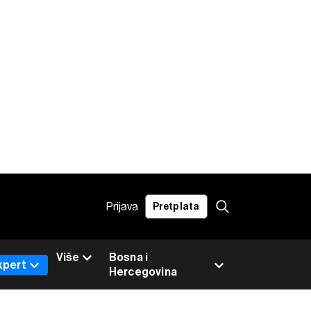
Prijava
Pretplata
Više
Bosna i
xpert
Hercegovina