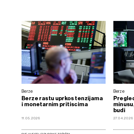
Berze
Berze
Berze rastu uprkos tenzijama
Pregled
i monetarnim pritiscima
minusu,
budi
11.05.2026
27.04.2026