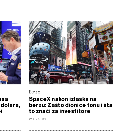
Berze
esa
SpaceX nakon izlaska na
 dolara,
berzu: Zašto dionice tonu i šta
i
to znači za investitore
21.07.2026