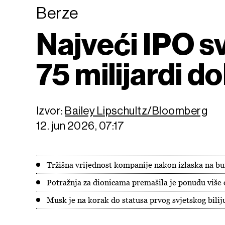
Berze
Najveći IPO s
75 milijardi do
Izvor:
Bailey Lipschultz/Bloomberg
12. jun 2026, 07:17
Tržišna vrijednost kompanije nakon izlaska na bur
Potražnja za dionicama premašila je ponudu više o
Musk je na korak do statusa prvog svjetskog bilij