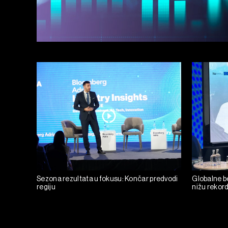
Sezona rezultata u fokusu: Končar predvodi
Globalne be
regiju
nižu rekor