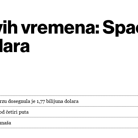
vih vremena: Sp
lara
zu dosegnula je 1,77 bilijuna dolara
d četiri puta
unaša