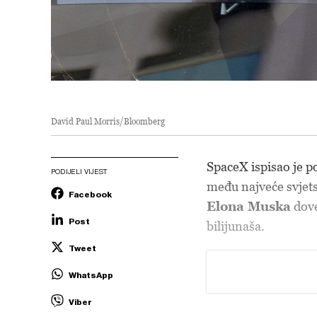
David Paul Morris/Bloomberg
SpaceX ispisao je p
PODIJELI VIJEST
među najveće svjets
Facebook
Elona Muska
dove
Post
bilijunaša.
Tweet
WhatsApp
Viber