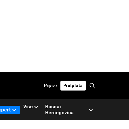
Prijava
Pretplata
Više
Bosna i
xpert
Hercegovina