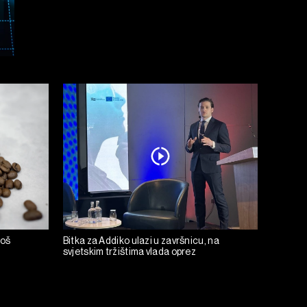
još
Bitka za Addiko ulazi u završnicu, na
svjetskim tržištima vlada oprez