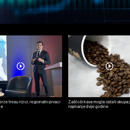
rze tresu rizici, regionalni prvaci
Zašto bi kava mogla ostati skupa 
de
najmanje dvije godine