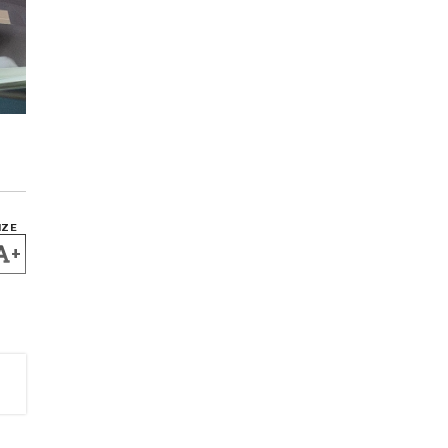
IZE
+