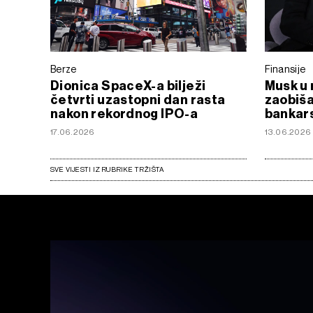
Berze
Finansije
Dionica SpaceX-a bilježi
Musk u
četvrti uzastopni dan rasta
zaobiša
nakon rekordnog IPO-a
bankar
17.06.2026
13.06.2026
SVE VIJESTI IZ RUBRIKE TRŽIŠTA