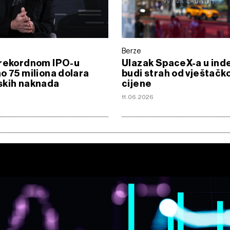
Berze
 rekordnom IPO-u
Ulazak SpaceX-a u ind
o 75 miliona dolara
budi strah od vještačk
skih naknada
cijene
11.06.2026