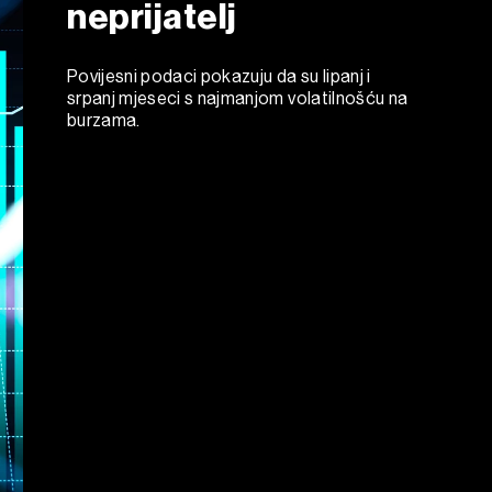
neprijatelj
Povijesni podaci pokazuju da su lipanj i
srpanj mjeseci s najmanjom volatilnošću na
burzama.