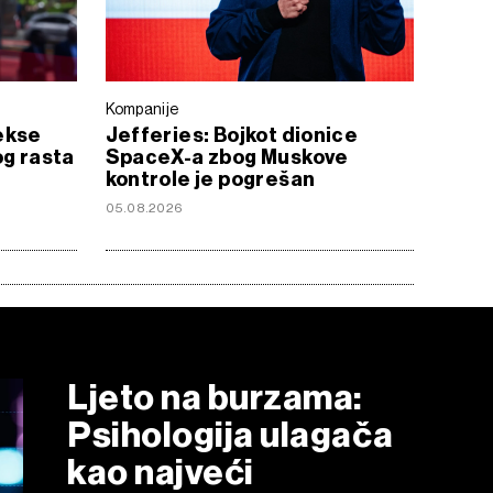
Kompanije
ekse
Jefferies: Bojkot dionice
og rasta
SpaceX-a zbog Muskove
kontrole je pogrešan
05.08.2026
Ljeto na burzama:
Psihologija ulagača
kao najveći