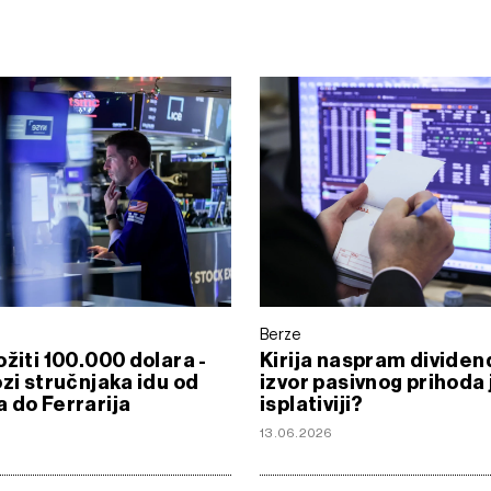
Berze
ožiti 100.000 dolara -
Kirija naspram dividend
ozi stručnjaka idu od
izvor pasivnog prihoda 
 do Ferrarija
isplativiji?
13.06.2026