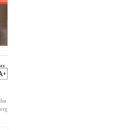
IZE
+
oba
berg