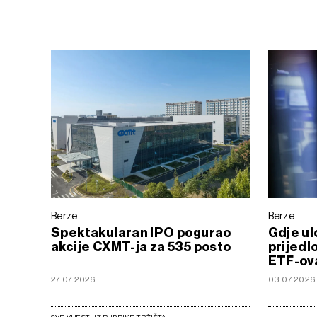
Berze
Berze
Spektakularan IPO pogurao
Gdje ul
akcije CXMT-ja za 535 posto
prijedl
ETF-ova
27.07.2026
03.07.2026