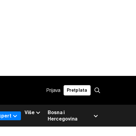
Prijava
Pretplata
Više
Bosna i
xpert
Hercegovina