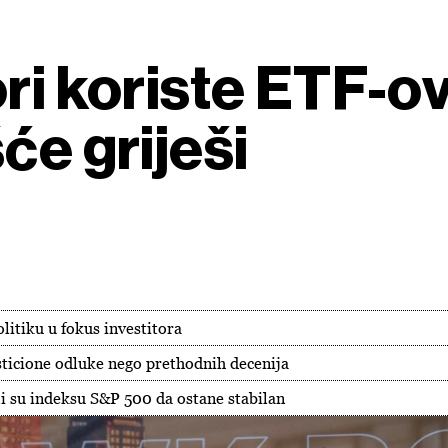
ri koriste ETF-ov
će griješi
olitiku u fokus investitora
esticione odluke nego prethodnih decenija
 su indeksu S&P 500 da ostane stabilan