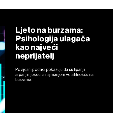
Ljeto na burzama:
Psihologija ulagača
kao najveći
neprijatelj
Povijesni podaci pokazuju da su lipanj i
srpanj mjeseci s najmanjom volatilnošću na
burzama.