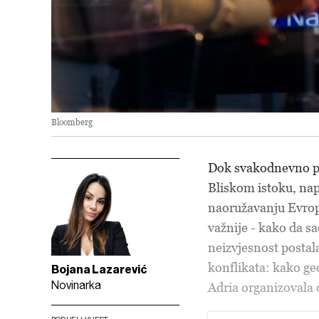
Bloomberg
Dok svakodnevno pr
Bliskom istoku, na
naoružavanju Evrope
važnije - kako da sa
neizvjesnost postala
konflikata: kako geo
Bojana Lazarević
Novinarka
Adria organizovala 