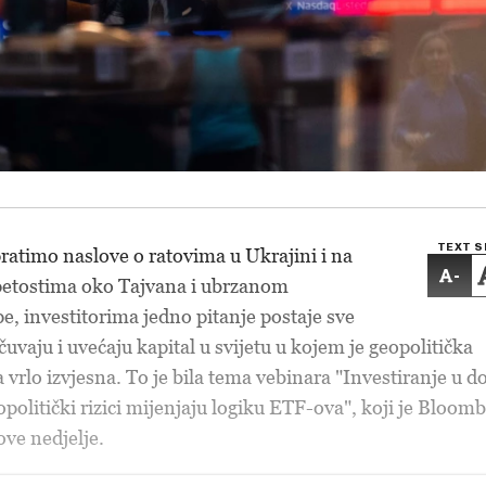
TEXT S
atimo naslove o ratovima u Ukrajini i na
-
petostima oko Tajvana i ubrzanom
, investitorima jedno pitanje postaje sve
čuvaju i uvećaju kapital u svijetu u kojem je geopolitička
 vrlo izvjesna. To je bila tema vebinara "Investiranje u d
politički rizici mijenjaju logiku ETF-ova", koji je Bloom
ove nedjelje.