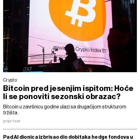
Crypto
Bitcoin pred jesenjim ispitom: Hoće
li se ponoviti sezonski obrazac?
Bitcoin u završnicu godine ulazi sa drugačijom strukturom
tržišta.
prije 1 sat
Pad AI dionica izbrisao dio dobitaka hedge fondova u