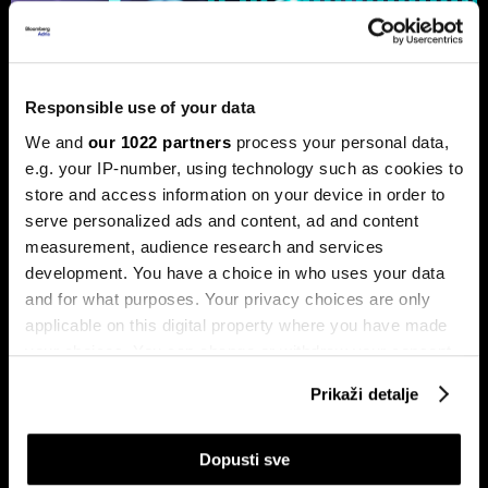
Responsible use of your data
Ljeto na burzama: Psihologija
We and
our 1022 partners
process your personal data,
ulagača kao najveći neprijatelj
e.g. your IP-number, using technology such as cookies to
Povijesni podaci pokazuju da su lipanj i srpanj mjeseci s
store and access information on your device in order to
najmanjom volatilnošću na burzama.
serve personalized ads and content, ad and content
measurement, audience research and services
development. You have a choice in who uses your data
and for what purposes. Your privacy choices are only
applicable on this digital property where you have made
your choices. You can change or withdraw your consent
any time from the Cookie Declaration or by clicking on
Prikaži detalje
the Privacy trigger icon.
Sezona rezultata u fokusu:
Globalne berze tresu rizici,
Končar predvodi regiju
regionalni prvaci nižu rekorde
If you allow, we would also like to:
Dopusti sve
Collect information about your geographical