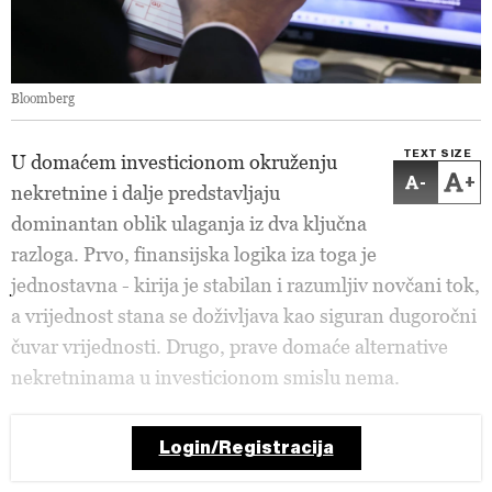
Bloomberg
TEXT SIZE
U domaćem investicionom okruženju
-
+
nekretnine i dalje predstavljaju
dominantan oblik ulaganja iz dva ključna
razloga. Prvo, finansijska logika iza toga je
jednostavna - kirija je stabilan i razumljiv novčani tok,
a vrijednost stana se doživljava kao siguran dugoročni
čuvar vrijednosti. Drugo, prave domaće alternative
nekretninama u investicionom smislu nema.
Login/Registracija