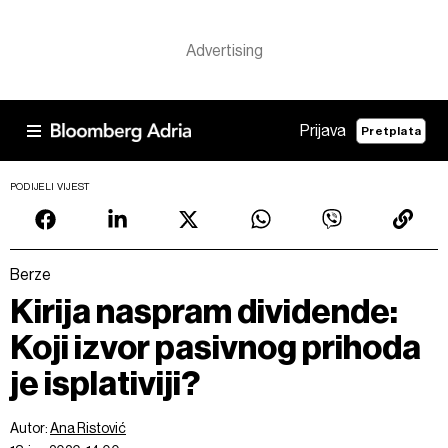
Prijava
Pretplata
PODIJELI VIJEST
Berze
Kirija naspram dividende:
Koji izvor pasivnog prihoda
je isplativiji?
Autor:
Ana Ristović