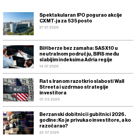
Spektakularan IPO pogurao akcije
CXMT-ja za 535 posto
27.07.2026
BiH berze bez zamaha: SASX10 u
neutralnom području, BIRS među
slabijim indeksima Adria regije
14.07.2026
Rat s Iranom razotkrio slabosti Wall
Streeta i uzdrmao strategije
investitora
07.03.2026
Berzanski dobitnici i gubitnici 2026.
godine: Ko je privukao investitore, a ko
razočarao?
22.07.2026