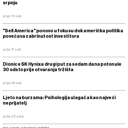
srpnju
prije 13 sati
"Sell America" ponovo u fokusu dok američka politika
povećava zabrinutost investitora
prije 17 sati
Dionice SK Hynixa drugi put za sedam dana potonule
30 odsto prije otvaranja tržišta
prije 18 sati
Ljeto na burzama: Psihologija ulagača kao najveći
neprijatelj
prije 23 sata