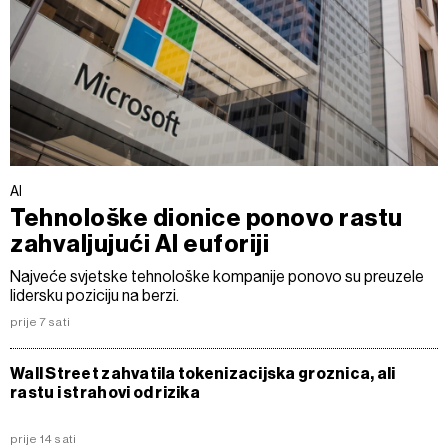
AI
Tehnološke dionice ponovo rastu
zahvaljujući AI euforiji
Najveće svjetske tehnološke kompanije ponovo su preuzele
lidersku poziciju na berzi.
prije 7 sati
Wall Street zahvatila tokenizacijska groznica, ali
rastu i strahovi od rizika
prije 14 sati