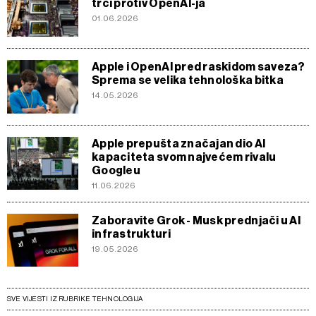
trci protiv OpenAI-ja
01.06.2026
Apple i OpenAI pred raskidom saveza?
Sprema se velika tehnološka bitka
14.05.2026
Apple prepušta značajan dio AI
kapaciteta svom najvećem rivalu
Googleu
11.06.2026
Zaboravite Grok - Musk prednjači u AI
infrastrukturi
19.05.2026
SVE VIJESTI IZ RUBRIKE TEHNOLOGIJA