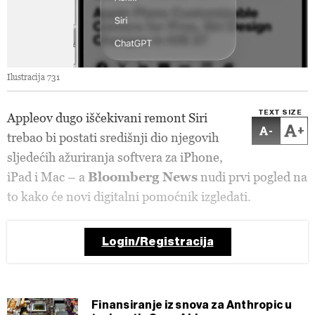
Ilustracija 731
TEXT SIZE
Appleov dugo iščekivani remont Siri
-
+
trebao bi postati središnji dio njegovih
sljedećih ažuriranja softvera za iPhone,
iPad i Mac – a
Bloomberg News
nudi prvi pogled na
to kako će novi digitalni pomoćnik izgledati.
Login/Registracija
Finansiranje iz snova za Anthropic u