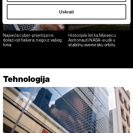
Identify your device by actively scanning it for
Uskrati
specific characteristics (fingerprinting)
Find out more about how your personal data is processed
and set your preferences in the
details section
.
Najveća cyber-prijetnja ne
Historijski let ka Mjesecu:
dolazi od hakera, nego iz vašeg
Astronauti NASA-e ušli u
Zajednički voditelji obrade su HD-WIN ARENA SPORT
tima
stabilnu svemirsku orbitu
d.o.o. i
Partneri
. Više o podacima koje obrađujemo kao i
o vašim pravima pročitajte u našoj
Politici privatnosti
, a
o kolačićima i drugim sličnim tehnologijama u
Politici
kolačića
. Kolačiće u bilo kojem trenutku možete ponovno
Tehnologija
ažurirati klikom na „Prikaži detalje“. Privolu možete u bilo
kojem trenutku povući bez negativnih posljedica.