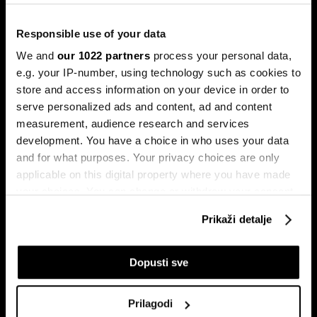
Responsible use of your data
Hakeri postaju brži uz AI, a BiH još
nema štit protiv novih cyber napada
We and
our 1022 partners
process your personal data,
e.g. your IP-number, using technology such as cookies to
BiH ulazi u novu fazu cyber prijetnji, ali odbrana i dalje nije
dovoljno povezana.
store and access information on your device in order to
serve personalized ads and content, ad and content
measurement, audience research and services
development. You have a choice in who uses your data
and for what purposes. Your privacy choices are only
applicable on this digital property where you have made
your choices. You can change or withdraw your consent
any time from the Cookie Declaration or by clicking on
Prikaži detalje
the Privacy trigger icon.
Kamera švajcarskog startupa
Kako su AI stručnjaci postali
razotkriva vjekovnu prevaru
nova kineska milijarderska klasa
If you allow, we would also like to:
Dopusti sve
Collect information about your geographical
location which can be accurate to within several
Prilagodi
meters