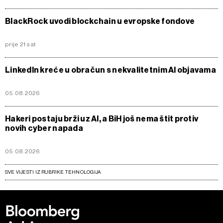
BlackRock uvodi blockchain u evropske fondove
prije 21 sat
LinkedIn kreće u obračun s nekvalitetnim AI objavama
05.08.2026
Hakeri postaju brži uz AI, a BiH još nema štit protiv
novih cyber napada
05.08.2026
SVE VIJESTI IZ RUBRIKE TEHNOLOGIJA