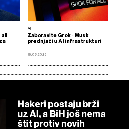
AI
ali
Zaboravite Grok - Musk
 za
prednjači u AI infrastrukturi
19.05.2026
Hakeri postaju brži
uz AI, a BiH još nema
štit protiv novih