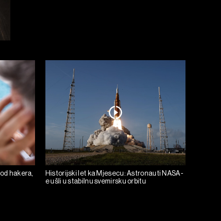
 od hakera,
Historijski let ka Mjesecu: Astronauti NASA-
e ušli u stabilnu svemirsku orbitu