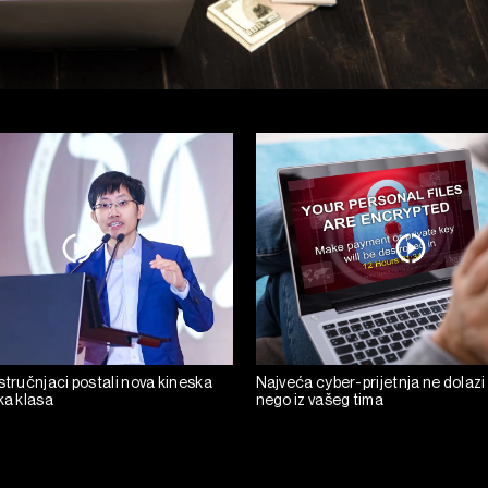
stručnjaci postali nova kineska
Najveća cyber-prijetnja ne dolazi
ka klasa
nego iz vašeg tima