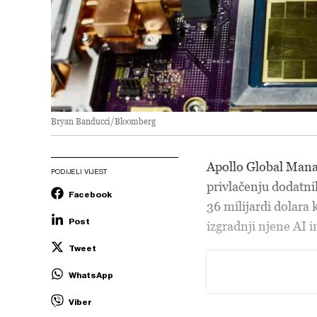
Bryan Banducci/Bloomberg
Apollo Global Mana
PODIJELI VIJEST
privlačenju dodatni
Facebook
36 milijardi dolara
Post
izgradnji njene AI i
Tweet
WhatsApp
Viber