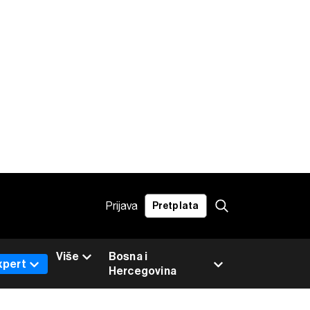
Prijava
Pretplata
Više
Bosna i
xpert
Hercegovina