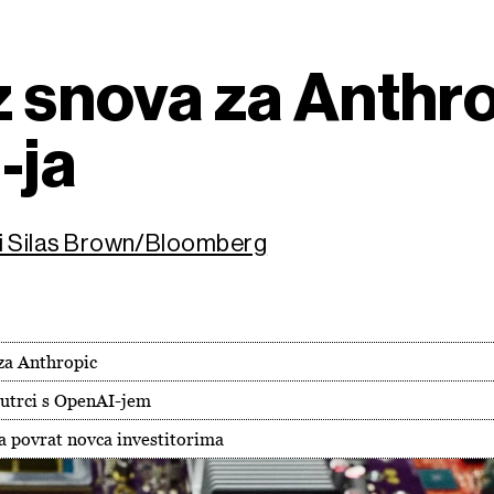
z snova za Anthro
-ja
 i Silas Brown/Bloomberg
 za Anthropic
 utrci s OpenAI-jem
a povrat novca investitorima