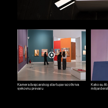
Kamera švajcarskog startupa razotkriva
Kako su AI 
vjekovnu prevaru
milijarders