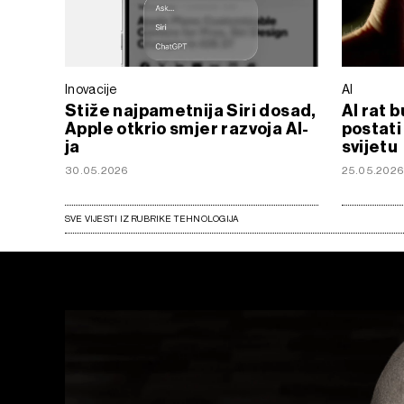
Inovacije
AI
Stiže najpametnija Siri dosad,
AI rat b
Apple otkrio smjer razvoja AI-
postati
ja
svijetu
30.05.2026
25.05.202
SVE VIJESTI IZ RUBRIKE TEHNOLOGIJA