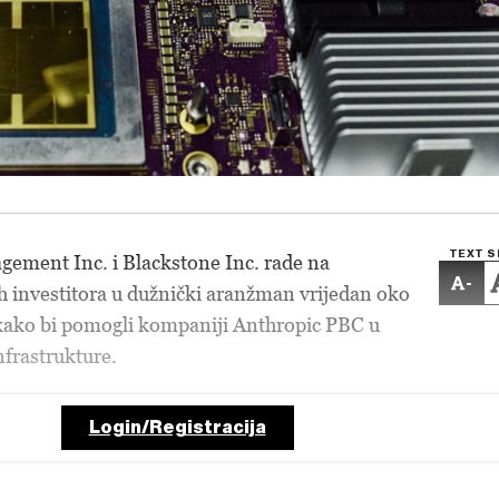
TEXT S
gement Inc. i Blackstone Inc. rade na
-
h investitora u dužnički aranžman vrijedan oko
 kako bi pomogli kompaniji Anthropic PBC u
nfrastrukture.
Login/Registracija