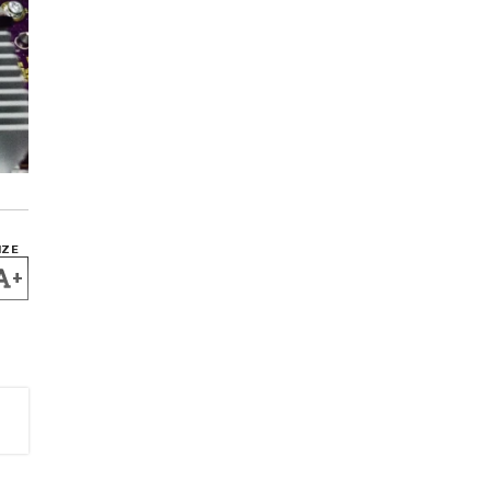
IZE
+