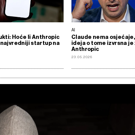
AI
ukti: Hoće li Anthropic
Claude nema osjećaje, 
 najvredniji startup na
ideja o tome izvrsna je
Anthropic
6
23.05.2026