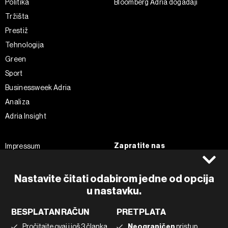
Politika
Bloomberg Adria događaji
Tržišta
Prestiž
Tehnologija
Green
Sport
Businessweek Adria
Analiza
Adria Insight
Zapratite nas
Impressum
Politika kolačića
Facebook
Pravila privatnosti
Instagram
Nastavite čitati odabirom jedne od opcija
u nastavku.
Uvjeti korištenja
Twitter
Marketing
Linkedin
BESPLATAN RAČUN
PRETPLATA
Korištenje umjetne inteligencije
Tiktok
Pročitajte ovaj i još 3 članka
Neograničen
pristup