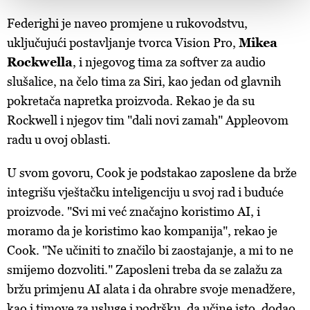
Zajednički voditelji obrade su HD-WIN ARENA SPORT
Federighi je naveo promjene u rukovodstvu,
d.o.o. i
Partneri
. Više o podacima koje obrađujemo kao i
uključujući postavljanje tvorca Vision Pro,
Mikea
o vašim pravima pročitajte u našoj
Politici privatnosti
, a
Rockwella
, i njegovog tima za softver za audio
o kolačićima i drugim sličnim tehnologijama u
Politici
slušalice, na čelo tima za Siri, kao jedan od glavnih
kolačića
. Kolačiće u bilo kojem trenutku možete ponovno
pokretača napretka proizvoda. Rekao je da su
ažurirati klikom na „Prikaži detalje“. Privolu možete u bilo
kojem trenutku povući bez negativnih posljedica.
Rockwell i njegov tim "dali novi zamah" Appleovom
radu u ovoj oblasti.
U svom govoru, Cook je podstakao zaposlene da brže
integrišu vještačku inteligenciju u svoj rad i buduće
proizvode. "Svi mi već značajno koristimo AI, i
moramo da je koristimo kao kompanija", rekao je
Cook. "Ne učiniti to značilo bi zaostajanje, a mi to ne
smijemo dozvoliti." Zaposleni treba da se zalažu za
bržu primjenu AI alata i da ohrabre svoje menadžere,
kao i timove za usluge i podršku, da učine isto, dodao