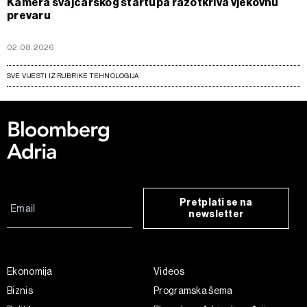
Kamera švajcarskog startupa razotkriva vjekovnu
prevaru
02.08.2026
SVE VIJESTI IZ RUBRIKE TEHNOLOGIJA
Pretplati se na
newsletter
Ekonomija
Videos
Biznis
Programska šema