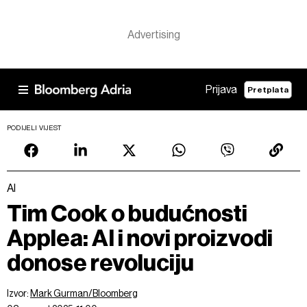
Prijava
Pretplata
PODIJELI VIJEST
AI
Tim Cook o budućnosti
Applea: AI i novi proizvodi
donose revoluciju
Izvor:
Mark Gurman/Bloomberg