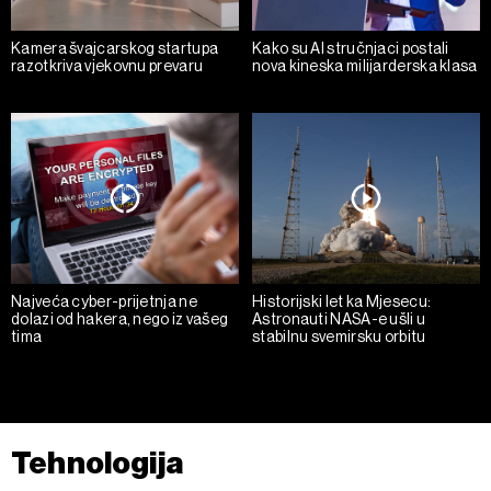
Kamera švajcarskog startupa
Kako su AI stručnjaci postali
razotkriva vjekovnu prevaru
nova kineska milijarderska klasa
Najveća cyber-prijetnja ne
Historijski let ka Mjesecu:
dolazi od hakera, nego iz vašeg
Astronauti NASA-e ušli u
tima
stabilnu svemirsku orbitu
Tehnologija