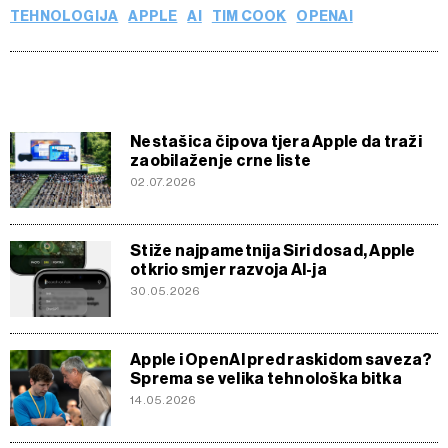
TEHNOLOGIJA
APPLE
AI
TIM COOK
OPENAI
Nestašica čipova tjera Apple da traži
zaobilaženje crne liste
02.07.2026
Stiže najpametnija Siri dosad, Apple
otkrio smjer razvoja AI-ja
30.05.2026
Apple i OpenAI pred raskidom saveza?
Sprema se velika tehnološka bitka
14.05.2026