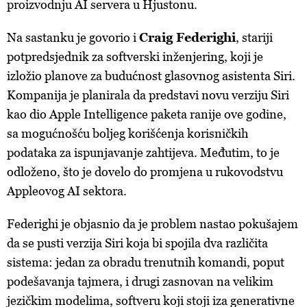
proizvodnju AI servera u Hjustonu.
Na sastanku je govorio i
Craig Federighi
, stariji
potpredsjednik za softverski inženjering, koji je
izložio planove za budućnost glasovnog asistenta Siri.
Kompanija je planirala da predstavi novu verziju Siri
kao dio Apple Intelligence paketa ranije ove godine,
sa mogućnošću boljeg korišćenja korisničkih
podataka za ispunjavanje zahtijeva. Međutim, to je
odloženo, što je dovelo do promjena u rukovodstvu
Appleovog AI sektora.
Federighi je objasnio da je problem nastao pokušajem
da se pusti verzija Siri koja bi spojila dva različita
sistema: jedan za obradu trenutnih komandi, poput
podešavanja tajmera, i drugi zasnovan na velikim
jezičkim modelima, softveru koji stoji iza generativne