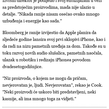
Izvršni direktor je podijelio i svoj entuzijazam u vezi
sa predstojećim proizvodima, mada nije ulazio u
detalje. "Nikada ranije nisam osećao ovako mnogo
uzbuđenja i energije kao sada."
Bloomberg je ranije izvijestio da Apple planira da
sljedeće godine lansira svoj prvi sklopivi iPhone, kao i
da radi na nizu pametnih uređaja za dom. Takođe su u
toku razvoj novih audio slušalica, pametnih naočala,
ulazak u robotiku i redizajn iPhonea povodom
dvadesetogodišnjice.
"Niz proizvoda, o kojem ne mogu da pričam,
nevjerovatan je, ljudi. Nevjerovatan", rekao je Cook.
"Neki proizvodi će uskoro biti predstavljeni, neki
kasnije, ali ima mnogo toga za vidjeti."