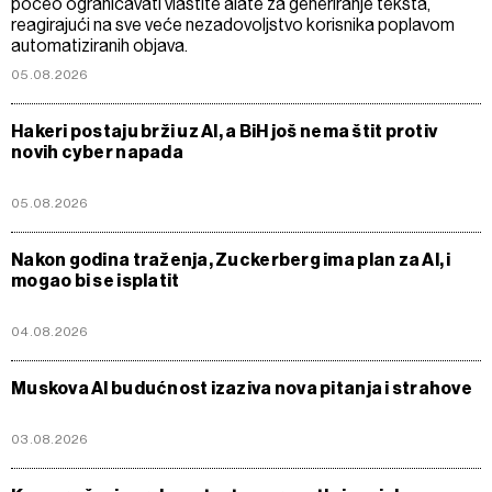
počeo ograničavati vlastite alate za generiranje teksta,
reagirajući na sve veće nezadovoljstvo korisnika poplavom
automatiziranih objava.
05.08.2026
Hakeri postaju brži uz AI, a BiH još nema štit protiv
novih cyber napada
05.08.2026
Nakon godina traženja, Zuckerberg ima plan za Al, i
mogao bi se isplatit
04.08.2026
Muskova AI budućnost izaziva nova pitanja i strahove
03.08.2026