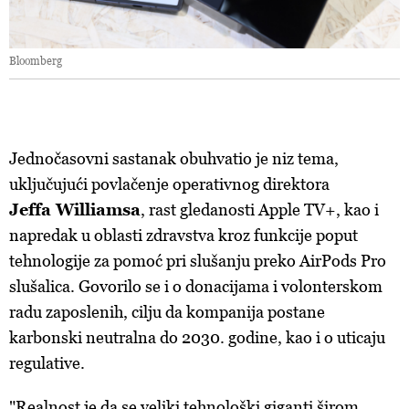
Bloomberg
Jednočasovni sastanak obuhvatio je niz tema,
uključujući povlačenje operativnog direktora
Jeffa Williamsa
, rast gledanosti Apple TV+, kao i
napredak u oblasti zdravstva kroz funkcije poput
tehnologije za pomoć pri slušanju preko AirPods Pro
slušalica. Govorilo se i o donacijama i volonterskom
radu zaposlenih, cilju da kompanija postane
karbonski neutralna do 2030. godine, kao i o uticaju
regulative.
"Realnost je da se veliki tehnološki giganti širom