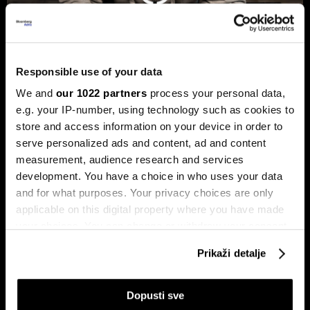
Responsible use of your data
We and
our 1022 partners
process your personal data,
e.g. your IP-number, using technology such as cookies to
Hakeri postaju brži uz AI, a BiH još
store and access information on your device in order to
nema štit protiv novih cyber napada
serve personalized ads and content, ad and content
BiH ulazi u novu fazu cyber prijetnji, ali odbrana i dalje nije
measurement, audience research and services
dovoljno povezana.
development. You have a choice in who uses your data
and for what purposes. Your privacy choices are only
applicable on this digital property where you have made
your choices. You can change or withdraw your consent
any time from the Cookie Declaration or by clicking on
Prikaži detalje
the Privacy trigger icon.
If you allow, we would also like to:
Dopusti sve