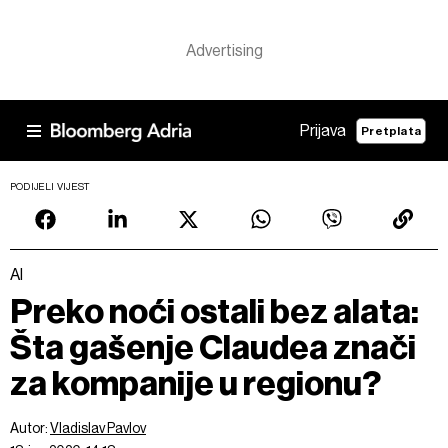
Prijava
Pretplata
PODIJELI VIJEST
AI
Preko noći ostali bez alata:
Šta gašenje Claudea znači
za kompanije u regionu?
Autor:
Vladislav Pavlov