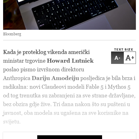
Bloomberg
TEXT SIZE
Kada je proteklog vikenda američki
-
+
ministar trgovine
Howard Lutnick
poslao pismo izvršnom direktoru
Anthropica
Dariju Amodeiju
posljedica je bila brza i
radikalna: novi Claudeovi modeli Fable 5 i Mythos 5
od tog trenutka su zabranjeni za sve strane državljane,
bez obzira gdje žive. Tri dana nakon što su pušteni u
javnost, oba modela su ugašena za sve korisnike na
svijetu.