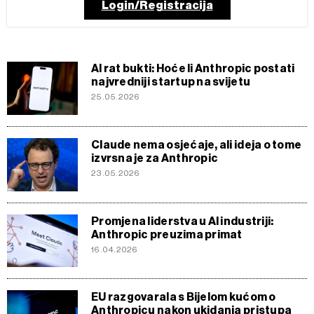
Login/Registracija
AI rat bukti: Hoće li Anthropic postati
najvredniji startup na svijetu
25.05.2026
Claude nema osjećaje, ali ideja o tome
izvrsna je za Anthropic
23.05.2026
Promjena liderstva u AI industriji:
Anthropic preuzima primat
16.04.2026
EU razgovarala s Bijelom kućom o
Anthropicu nakon ukidanja pristupa