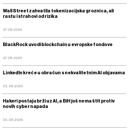
Wall Street zahvatila tokenizacijska groznica, ali
rastu i strahovi od rizika
07.08.2026
BlackRock uvodi blockchain u evropske fondove
07.08.2026
LinkedIn kreće u obračun s nekvalitetnim AI objavama
05.08.2026
Hakeri postaju brži uz AI, a BiH još nema štit protiv
novih cyber napada
05.08.2026