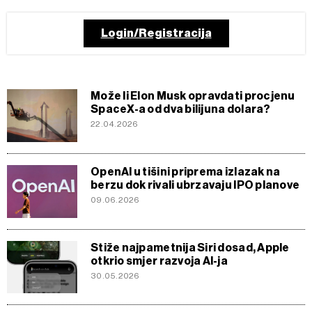
Login/Registracija
Može li Elon Musk opravdati procjenu
SpaceX-a od dva bilijuna dolara?
22.04.2026
OpenAI u tišini priprema izlazak na
berzu dok rivali ubrzavaju IPO planove
09.06.2026
Stiže najpametnija Siri dosad, Apple
otkrio smjer razvoja AI-ja
30.05.2026