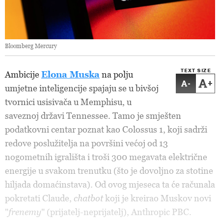
Bloomberg Mercury
TEXT SIZE
Ambicije
Elona Muska
na polju
-
+
umjetne inteligencije spajaju se u bivšoj
tvornici usisivača u Memphisu, u
saveznoj državi Tennessee. Tamo je smješten
podatkovni centar poznat kao Colossus 1, koji sadrži
redove poslužitelja na površini većoj od 13
nogometnih igrališta i troši 300 megavata električne
energije u svakom trenutku (što je dovoljno za stotine
hiljada domaćinstava). Od ovog mjeseca ta će računala
pokretati Claude,
chatbot
koji je kreirao Muskov novi
"
frenemy
" (prijatelj-neprijatelj), Anthropic PBC.