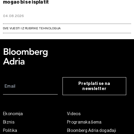
mogao bi se isplatit
04.08.2026
SVE VIJESTI IZ RUBRIKE TEHNOLOGIJA
Pretplati se na
newsletter
Ekonomija
Videos
Biznis
Programska šema
Politika
Bloomberg Adria događaji