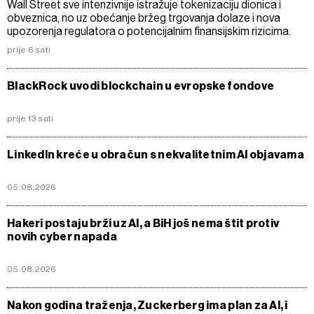
Wall Street sve intenzivnije istražuje tokenizaciju dionica i
obveznica, no uz obećanje bržeg trgovanja dolaze i nova
upozorenja regulatora o potencijalnim finansijskim rizicima.
prije 6 sati
BlackRock uvodi blockchain u evropske fondove
prije 13 sati
LinkedIn kreće u obračun s nekvalitetnim AI objavama
05.08.2026
Hakeri postaju brži uz AI, a BiH još nema štit protiv
novih cyber napada
05.08.2026
Nakon godina traženja, Zuckerberg ima plan za Al, i