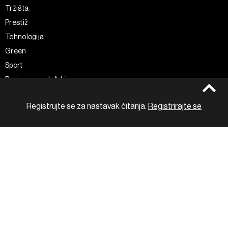
Tržišta
Prestiž
Tehnologija
Green
Sport
Businessweek Adria
Analiza
Registrujte se za nastavak čitanja.
Registrirajte se
Adria Insight
Zapratite nas
Impressum
Politika kolačića
Facebook
Pravila privatnosti
Instagram
Uvjeti korištenja
Twitter
Marketing
Linkedin
Korištenje umjetne inteligencije
Tiktok