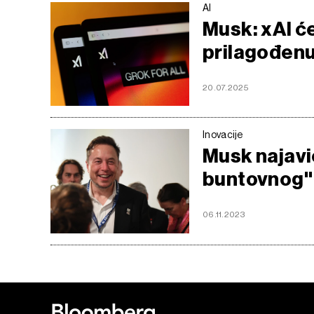
AI
Musk: xAI će
prilagođenu
20.07.2025
Inovacije
Musk najavi
buntovnog"
06.11.2023