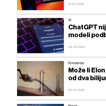
19.05.2026
AI
ChatGPT nij
modeli podb
08.05.2026
Kompanije
Može li Elo
od dva bilij
22.04.2026
Berze