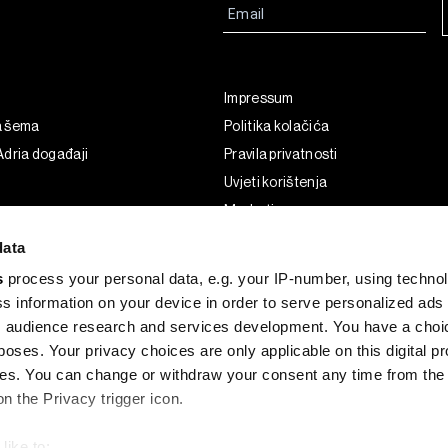
Impressum
a šema
Politika kolačića
dria događaji
Pravila privatnosti
Uvjeti korištenja
Marketing
Korištenje umjetne inteligencije
data
s
process your personal data, e.g. your IP-number, using techno
s information on your device in order to serve personalized ads
 audience research and services development. You have a choi
poses. Your privacy choices are only applicable on this digital p
s. You can change or withdraw your consent any time from the
on the Privacy trigger icon.
like to: