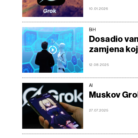
10.01.2026
BiH
Dosadio vam
zamjena koj
12.08.2025
AI
Muskov Grok 
27.07.2025