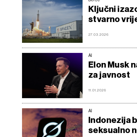
Ključni izaz
stvarno vrij
27.03.2026
AI
Elon Musk na
za javnost
11.01.2026
AI
Indonezija 
seksualno n