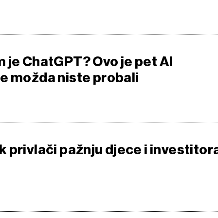
 je ChatGPT? Ovo je pet AI
e možda niste probali
privlači pažnju djece i investitor