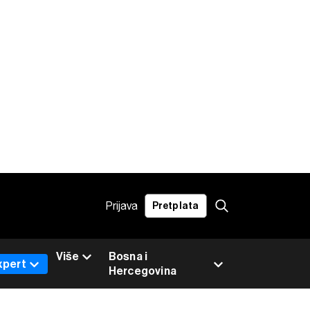
Prijava
Pretplata
Više
Bosna i
xpert
Hercegovina