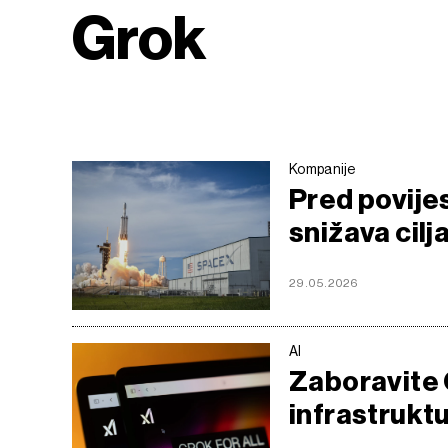
Grok
Kompanije
Pred povijes
snižava cilj
29.05.2026
AI
Zaboravite 
infrastruktu