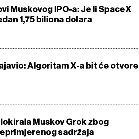
ovi Muskovog IPO-a: Je li SpaceX
edan 1,75 biliona dolara
javio: Algoritam X-a bit će otvor
blokirala Muskov Grok zbog
eprimjerenog sadržaja