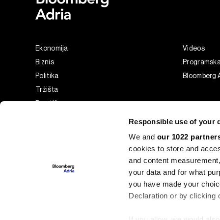
Ekonomija
Videos
Biznis
Programsk
Politika
Bloomberg A
Tržišta
Prestiž
Tehnologija
Responsible use of your 
Green
We and
our 1022 partner
Sport
cookies to store and acces
Businessweek Adria
and content measurement,
Analiza
your data and for what pur
you have made your choice
Adria Insight
Declaration or by clicking 
If you allow, we would also 