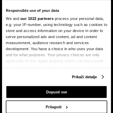
razotkriva vjekovnu prevaru
Responsible use of your data
Švajcarski startup razvija kameru koja u nekoliko minuta
otkriva ono što je vjekovima bilo skriveno ispod površine
We and
our 1022 partners
process your personal data,
umjetničkih djela.
e.g. your IP-number, using technology such as cookies to
store and access information on your device in order to
serve personalized ads and content, ad and content
measurement, audience research and services
development. You have a choice in who uses your data
and for what purposes. Your privacy choices are only
applicable on this digital property where you have made
your choices. You can change or withdraw your consent
any time from the Cookie Declaration or by clicking on
Kako su AI stručnjaci postali
Najveća cyber-prijetnja ne
Prikaži detalje
nova kineska milijarderska klasa
dolazi od hakera, nego iz vašeg
the Privacy trigger icon.
tima
If you allow, we would also like to:
Dopusti sve
Collect information about your geographical
location which can be accurate to within several
Prilagodi
meters