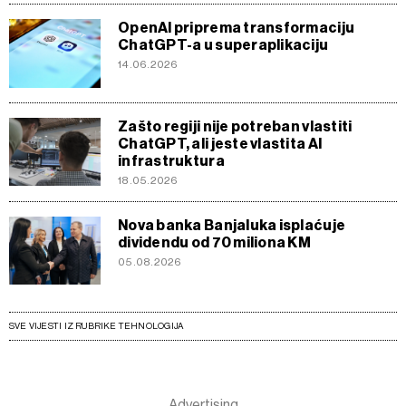
OpenAI priprema transformaciju
ChatGPT-a u superaplikaciju
14.06.2026
Zašto regiji nije potreban vlastiti
ChatGPT, ali jeste vlastita AI
infrastruktura
18.05.2026
Nova banka Banjaluka isplaćuje
dividendu od 70 miliona KM
05.08.2026
SVE VIJESTI IZ RUBRIKE TEHNOLOGIJA