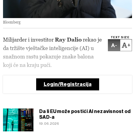
Bloomberg
TEXT SIZE
Milijarder i investitor
Ray Dalio
rekao je
-
+
da tržište vještačke inteligencije (AI) u
snažnom rastu pokazuje znake balona
koji će na kraju pući.
Login/Registracija
Da li EU može postići AI nezavisnost od
SAD-a
19.06.2026