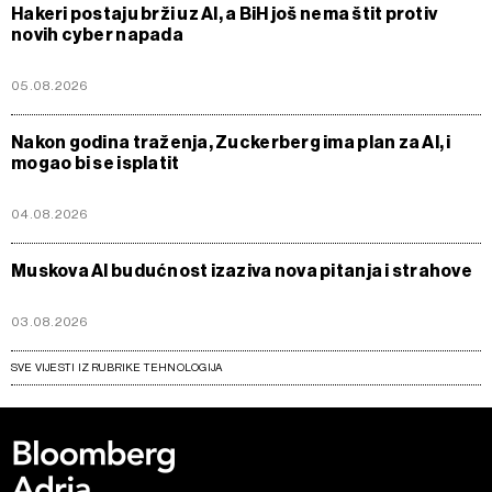
Hakeri postaju brži uz AI, a BiH još nema štit protiv
novih cyber napada
05.08.2026
Nakon godina traženja, Zuckerberg ima plan za Al, i
mogao bi se isplatit
04.08.2026
Muskova AI budućnost izaziva nova pitanja i strahove
03.08.2026
SVE VIJESTI IZ RUBRIKE TEHNOLOGIJA