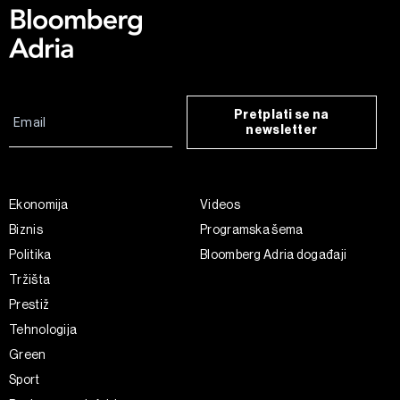
ažurirati klikom na „Prikaži detalje“. Privolu možete u bilo
kojem trenutku povući bez negativnih posljedica.
Pretplati se na
newsletter
Ekonomija
Videos
Biznis
Programska šema
Politika
Bloomberg Adria događaji
Tržišta
Prestiž
Tehnologija
Green
Sport