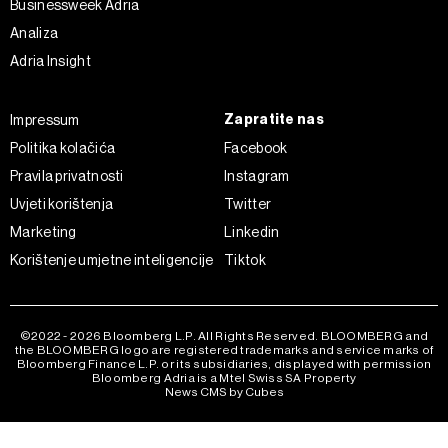
Businessweek Adria
Analiza
Adria Insight
Zapratite nas
Impressum
Politika kolačića
Facebook
Pravila privatnosti
Instagram
Uvjeti korištenja
Twitter
Marketing
Linkedin
Korištenje umjetne inteligencije
Tiktok
©2022 - 2026 Bloomberg L.P. All Rights Reserved. BLOOMBERG and
the BLOOMBERG logo are registered trademarks and service marks of
Bloomberg Finance L.P. or its subsidiaries, displayed with permission
Bloomberg Adria is a Mtel Swiss SA Property
News CMS by Cubes