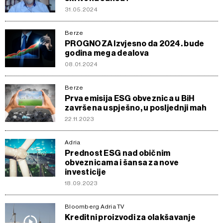
31.05.2024
Berze
PROGNOZA Izvjesno da 2024. bude
godina mega dealova
08.01.2024
Berze
Prva emisija ESG obveznica u BiH
završena uspješno, u posljednji mah
22.11.2023
Adria
Prednost ESG nad običnim
obveznicama i šansa za nove
investicije
18.09.2023
Bloomberg Adria TV
Kreditni proizvodi za olakšavanje