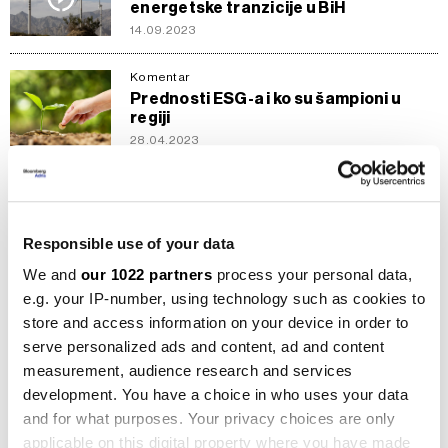
energetske tranzicije u BiH
14.09.2023
Komentar
Prednosti ESG-a i ko su šampioni u
regiji
28.04.2023
Berze
Tržište kapitala postaje konkurencija
bankama u RS-u
Responsible use of your data
30.12.2022
We and
our 1022 partners
process your personal data,
Berze
e.g. your IP-number, using technology such as cookies to
Gdje uložiti 10.000 evra u ovom
store and access information on your device in order to
trenutku, šta je sigurno, a šta rizično?
serve personalized ads and content, ad and content
21.12.2022
measurement, audience research and services
development. You have a choice in who uses your data
BiH
and for what purposes. Your privacy choices are only
'Rast kamatnih stopa povećava
applicable on this digital property where you have made
zahtjeve investitora'