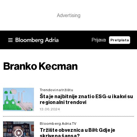
Prijava
Pretplata
Branko Kecman
Trendovi na tržištu
Šta je najbitnije znati o ESG-u i kakvi su
regionalni trendovi
13.06.2024
Bloomberg Adria TV
Tržište obveznica u BiH: Gdje je
skrivena šansa?