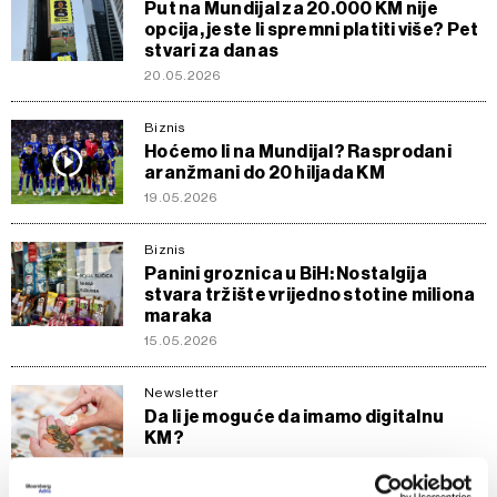
Put na Mundijal za 20.000 KM nije
opcija, jeste li spremni platiti više? Pet
stvari za danas
20.05.2026
Biznis
Hoćemo li na Mundijal? Rasprodani
aranžmani do 20 hiljada KM
19.05.2026
Biznis
Panini groznica u BiH: Nostalgija
stvara tržište vrijedno stotine miliona
maraka
15.05.2026
Newsletter
Da li je moguće da imamo digitalnu
KM?
02.05.2026