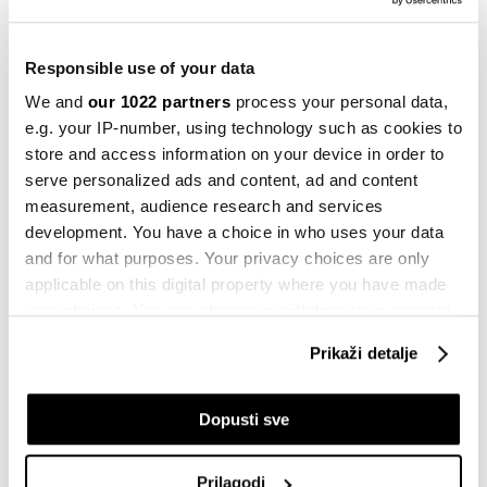
Newsletter
Fudbalska euforija puni kase, milioni u
igri - pet stvari za danas
Responsible use of your data
28.04.2026
We and
our 1022 partners
process your personal data,
e.g. your IP-number, using technology such as cookies to
Newsletter
store and access information on your device in order to
Sektor leasinga dobija nova pravila
serve personalized ads and content, ad and content
25.04.2026
measurement, audience research and services
development. You have a choice in who uses your data
Newsletter
and for what purposes. Your privacy choices are only
Šta Mundijal znači za ekonomiju BiH - 5
applicable on this digital property where you have made
stvari
your choices. You can change or withdraw your consent
14.04.2026
any time from the Cookie Declaration or by clicking on
Prikaži detalje
the Privacy trigger icon.
Biznis
Kako država i kompanije mogu
If you allow, we would also like to:
iskoristiti plasman na Svjetsko
Dopusti sve
prvenstvo
Collect information about your geographical
13.04.2026
location which can be accurate to within several
Prilagodi