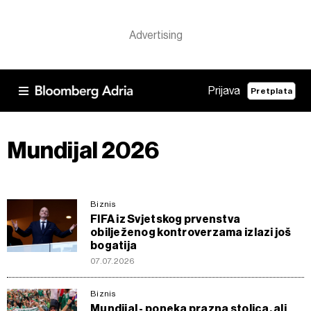
Prijava
Pretplata
Mundijal 2026
Biznis
FIFA iz Svjetskog prvenstva
obilježenog kontroverzama izlazi još
bogatija
07.07.2026
Biznis
Mundijal - poneka prazna stolica, ali