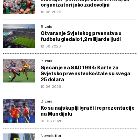
organizatori jako zadovoljni
16.06.2026
Biznis
Otvaranje Svjetskog prvenstva u
fudbalu gledalo 1,2 milijarde ljudi
12.06.2026
Biznis
Sjećanje na SAD 1994: Karte za
Svjetsko prvenstvo koštale su svega
25 dolara
10.06.2026
Biznis
Ko su najskuplji igrači i reprezentacije
na Mundijalu
05.06.2026
Newsletter