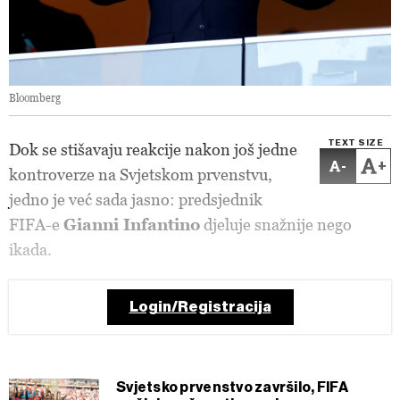
Bloomberg
TEXT SIZE
Dok se stišavaju reakcije nakon još jedne
-
+
kontroverze na Svjetskom prvenstvu,
jedno je već sada jasno: predsjednik
FIFA-e
Gianni Infantino
djeluje snažnije nego
ikada.
Login/Registracija
Svjetsko prvenstvo završilo, FIFA