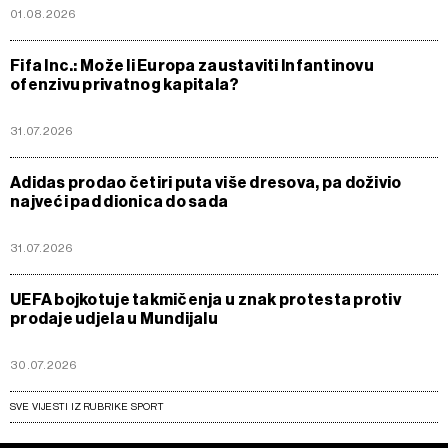
01.08.2026
Fifa Inc.: Može li Europa zaustaviti Infantinovu
ofenzivu privatnog kapitala?
31.07.2026
Adidas prodao četiri puta više dresova, pa doživio
najveći pad dionica do sada
31.07.2026
UEFA bojkotuje takmičenja u znak protesta protiv
prodaje udjela u Mundijalu
30.07.2026
SVE VIJESTI IZ RUBRIKE SPORT