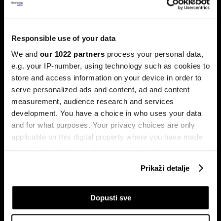
Norveški napadač bogatstvo širi
izvan fudbala – od nekretnina do
Responsible use of your data
Birkin torbi
We and
our 1022 partners
process your personal data,
e.g. your IP-number, using technology such as cookies to
Za Erlinga Haalanda pravi izazovi neće se završiti
posljednjim sudijskim zviždukom 19. jula.
store and access information on your device in order to
serve personalized ads and content, ad and content
measurement, audience research and services
development. You have a choice in who uses your data
and for what purposes. Your privacy choices are only
applicable on this digital property where you have made
your choices. You can change or withdraw your consent
any time from the Cookie Declaration or by clicking on
Prikaži detalje
the Privacy trigger icon.
Mundijal kao tvornica novca:
Šta Svjetsko prvenstvo znači za
Tko najviše profitira od
američku ekonomiju
nogometa?
If you allow, we would also like to:
Dopusti sve
Collect information about your geographical