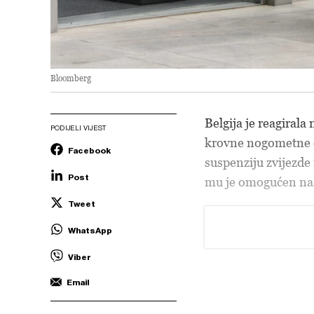
Bloomberg
Belgija je reagiral
PODIJELI VIJEST
krovne nogometne or
Facebook
suspenziju zvijezd
Post
mu je omogućen nas
Tweet
WhatsApp
Viber
Email