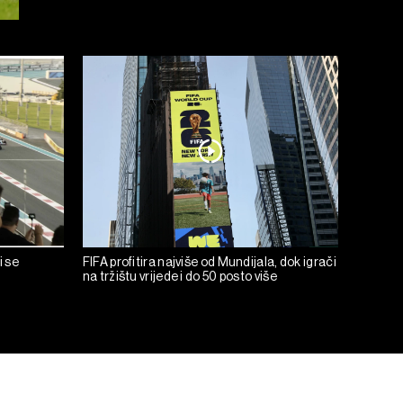
i se
FIFA profitira najviše od Mundijala, dok igrači
na tržištu vrijede i do 50 posto više