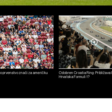
ko prvenstvo znači za američku
Odobren Croatia Ring: Približava l
Hrvatska Formuli 1?