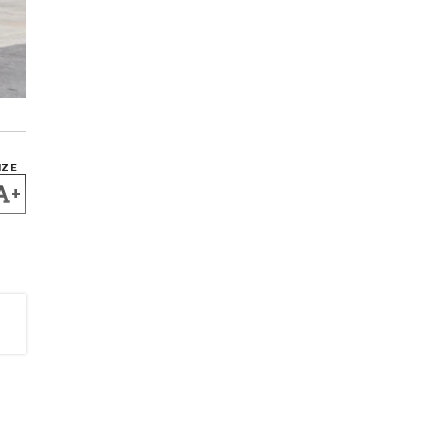
IZE
+