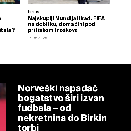
Biznis
a
Najskuplji Mundijal ikad: FIFA
na dobitku, domaćini pod
itala?
pritiskom troškova
13.06.2026
Norveški napadač
bogatstvo širi izvan
fudbala – od
nekretnina do Birkin
torbi