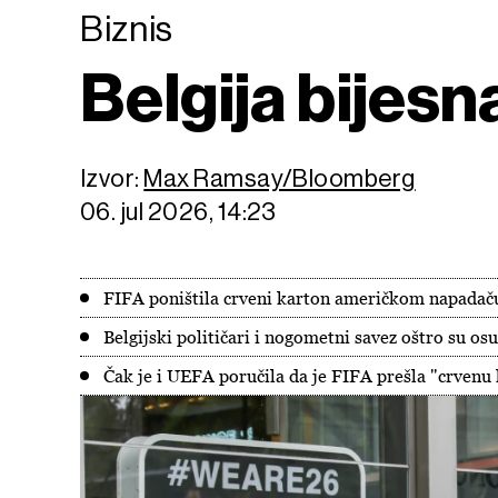
Biznis
Belgija bijes
Izvor:
Max Ramsay/Bloomberg
06. jul 2026, 14:23
FIFA poništila crveni karton američkom napadač
Belgijski političari i nogometni savez oštro su osu
Čak je i UEFA poručila da je FIFA prešla "crvenu 