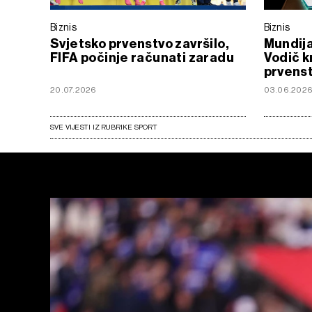
Biznis
Biznis
Svjetsko prvenstvo završilo,
Mundija
FIFA počinje računati zaradu
Vodič k
prvens
20.07.2026
03.06.202
SVE VIJESTI IZ RUBRIKE SPORT