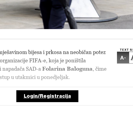
TEXT S
a mješavinom bijesa i prkosa na neobičan potez
-
ganizacije FIFA-e, koja je poništila
e i napadača SAD-a
Folarina Baloguna
, čime
tup u utakmici u ponedjeljak.
Login/Registracija