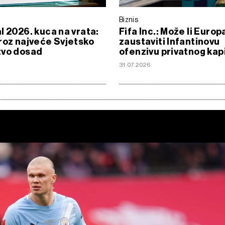
Biznis
l 2026. kuca na vrata:
Fifa Inc.: Može li Europ
roz najveće Svjetsko
zaustaviti Infantinovu
tvo dosad
ofenzivu privatnog kap
6
31.07.2026