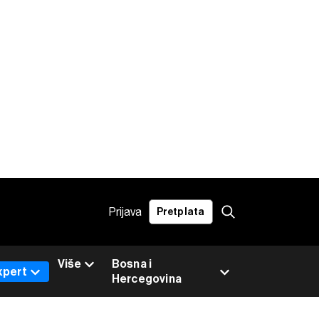
Prijava
Pretplata
Više
Bosna i
xpert
Hercegovina