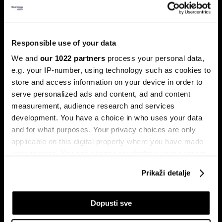
Norveški napadač bogatstvo širi
izvan fudbala – od nekretnina do
Responsible use of your data
Birkin torbi
We and
our 1022 partners
process your personal data,
Za Erlinga Haalanda pravi izazovi neće se završiti
e.g. your IP-number, using technology such as cookies to
posljednjim sudijskim zviždukom 19. jula.
store and access information on your device in order to
serve personalized ads and content, ad and content
measurement, audience research and services
development. You have a choice in who uses your data
and for what purposes. Your privacy choices are only
applicable on this digital property where you have made
your choices. You can change or withdraw your consent
any time from the Cookie Declaration or by clicking on
Prikaži detalje
the Privacy trigger icon.
Mundijal kao tvornica novca:
Šta Svjetsko prvenstvo znači za
Tko najviše profitira od
američku ekonomiju
nogometa?
If you allow, we would also like to:
Dopusti sve
Collect information about your geographical