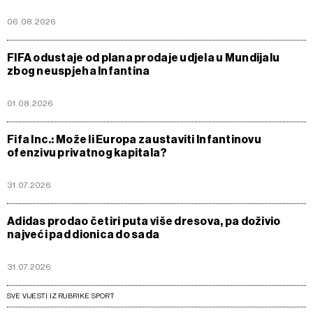
06.08.2026
FIFA odustaje od plana prodaje udjela u Mundijalu
zbog neuspjeha Infantina
01.08.2026
Fifa Inc.: Može li Europa zaustaviti Infantinovu
ofenzivu privatnog kapitala?
31.07.2026
Adidas prodao četiri puta više dresova, pa doživio
najveći pad dionica do sada
31.07.2026
SVE VIJESTI IZ RUBRIKE SPORT