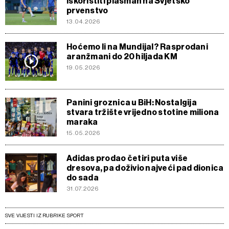
iskoristiti plasman na Svjetsko
prvenstvo
13.04.2026
Hoćemo li na Mundijal? Rasprodani
aranžmani do 20 hiljada KM
19.05.2026
Panini groznica u BiH: Nostalgija
stvara tržište vrijedno stotine miliona
maraka
15.05.2026
Adidas prodao četiri puta više
dresova, pa doživio najveći pad dionica
do sada
31.07.2026
SVE VIJESTI IZ RUBRIKE SPORT