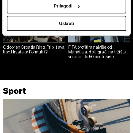
location which can be accurate to within several
Prilagodi
meters
Identify your device by actively scanning it for
Uskrati
specific characteristics (fingerprinting)
Find out more about how your personal data is processed
and set your preferences in the
details section
.
Odobren Croatia Ring: Približava
FIFA profitira najviše od
li se Hrvatska Formuli 1?
Mundijala, dok igrači na tržištu
Zajednički voditelji obrade su HD-WIN ARENA SPORT
vrijede i do 50 posto više
d.o.o. i
Partneri
. Više o podacima koje obrađujemo kao i
o vašim pravima pročitajte u našoj
Politici privatnosti
, a
o kolačićima i drugim sličnim tehnologijama u
Politici
kolačića
. Kolačiće u bilo kojem trenutku možete ponovno
Sport
ažurirati klikom na „Prikaži detalje“. Privolu možete u bilo
kojem trenutku povući bez negativnih posljedica.