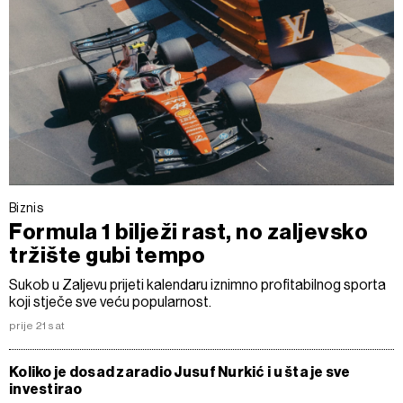
Biznis
Formula 1 bilježi rast, no zaljevsko
tržište gubi tempo
Sukob u Zaljevu prijeti kalendaru iznimno profitabilnog sporta
koji stječe sve veću popularnost.
prije 21 sat
Koliko je dosad zaradio Jusuf Nurkić i u šta je sve
investirao