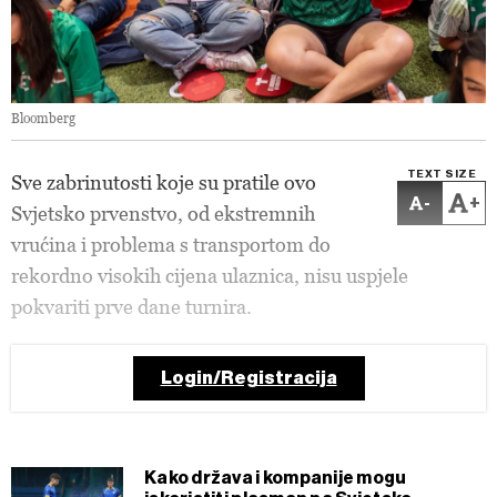
Bloomberg
TEXT SIZE
Sve zabrinutosti koje su pratile ovo
-
+
Svjetsko prvenstvo, od ekstremnih
vrućina i problema s transportom do
rekordno visokih cijena ulaznica, nisu uspjele
pokvariti prve dane turnira.
Login/Registracija
Kako država i kompanije mogu