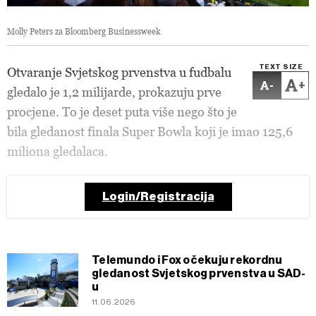
Molly Peters za Bloomberg Businessweek
TEXT SIZE
Otvaranje Svjetskog prvenstva u fudbalu
-
+
gledalo je 1,2 milijarde, prokazuju prve
procjene. To je deset puta više nego što je
bila gledanost finala Super Bowla koji je imao 125,6
miliona gledalaca.
Login/Registracija
Telemundo i Fox očekuju rekordnu
gledanost Svjetskog prvenstva u SAD-
u
11.06.2026