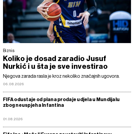
Biznis
Koliko je dosad zaradio Jusuf
Nurkić i u šta je sve investirao
Njegova zarada rasla je kroz nekoliko značajnih ugovora.
06.08.2026
FIFA odustaje od plana prodaje udjela u Mundijalu
zbog neuspjeha Infantina
01.08.2026