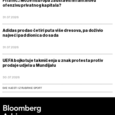
Fifa Inc.: Može li Europa zaustaviti Infantinovu
ofenzivu privatnog kapitala?
31.07.2026
Adidas prodao četiri puta više dresova, pa doživio
najveći pad dionica do sada
31.07.2026
UEFA bojkotuje takmičenja u znak protesta protiv
prodaje udjela u Mundijalu
30.07.2026
SVE VIJESTI IZ RUBRIKE SPORT