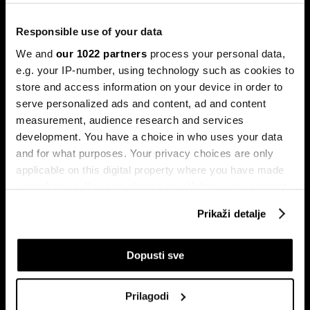
izvan fudbala – od nekretnina do
Birkin torbi
Responsible use of your data
Za Erlinga Haalanda pravi izazovi neće se završiti
We and
our 1022 partners
process your personal data,
posljednjim sudijskim zviždukom 19. jula.
e.g. your IP-number, using technology such as cookies to
store and access information on your device in order to
serve personalized ads and content, ad and content
measurement, audience research and services
development. You have a choice in who uses your data
and for what purposes. Your privacy choices are only
applicable on this digital property where you have made
your choices. You can change or withdraw your consent
any time from the Cookie Declaration or by clicking on
Mundijal kao tvornica novca:
Šta Svjetsko prvenstvo znači za
Prikaži detalje
Tko najviše profitira od
američku ekonomiju
the Privacy trigger icon.
nogometa?
If you allow, we would also like to:
Dopusti sve
Collect information about your geographical
location which can be accurate to within several
Prilagodi
meters