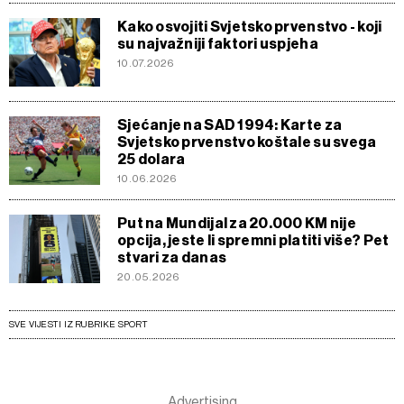
Kako osvojiti Svjetsko prvenstvo - koji
su najvažniji faktori uspjeha
10.07.2026
Sjećanje na SAD 1994: Karte za
Svjetsko prvenstvo koštale su svega
25 dolara
10.06.2026
Put na Mundijal za 20.000 KM nije
opcija, jeste li spremni platiti više? Pet
stvari za danas
20.05.2026
SVE VIJESTI IZ RUBRIKE SPORT