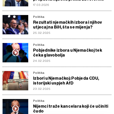
17.03.2026
Politika
Rezultati njemačkih izbora i njihov
utjecaj na BiH, šta se mijenja?
25.02.2025
Politika
Pobjednike izbora u Njemačkoj tek
čeka glavobolja
24.02.2025
Politika
Izbori u Njemačkoj: Pobjeda CDU,
istorijski uspjeh AfD
23.02.2025
Politika
Nijemci traže kancelara koji će učiniti
čudo