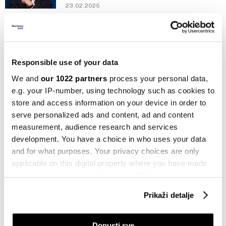
23.02.2025
BiH
Koji kandidati i politički pravci privlače
glasove bh. dijaspore u Njemačkoj
18.02.2025
Responsible use of your data
We and
our 1022 partners
process your personal data,
Politika
e.g. your IP-number, using technology such as cookies to
Tko je Friedrich Merz i može li vratiti
store and access information on your device in order to
Njemačku na pravi put?
serve personalized ads and content, ad and content
18.02.2025
measurement, audience research and services
development. You have a choice in who uses your data
Politika
Njemačka se okreće desnici i bez AfD-
and for what purposes. Your privacy choices are only
a na vlasti
applicable on this digital property where you have made
12.02.2025
your choices. You can change or withdraw your consent
any time from the Cookie Declaration or by clicking on
Prikaži detalje
Komentar
the Privacy trigger icon.
Ekonomska opasnost dolaska desnih
populista na vlast u Njemačkoj i Austriji
If you allow, we would also like to:
Dopusti sve