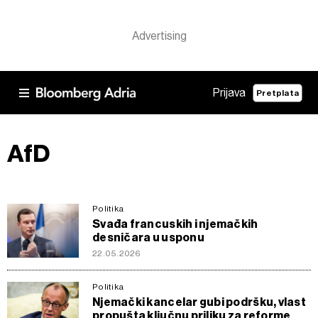
Prijava
Pretplata
AfD
Politika
Svađa francuskih i njemačkih
desničara u usponu
22.05.2026
Politika
Njemački kancelar gubi podršku, vlast
propušta ključnu priliku za reforme